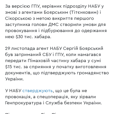
За версією ГПУ, керівник підрозділу НАБУ у
змові з агентами Боярським (Тітєнковим) і
Сікорською з метою викриття першого
заступника голови ДМС створили умови для
провокування і підбурювання до одержання
нею $30 тис. хабара.
29 листопада агент НАБУ Сергій Боярський
був затриманий СБУ і ГПУ, коли намагався
передати Пімаховій частину хабара у сумі
$15 тис. за сприяння у початку виготовлення
документів, що підтверджують громадянство
України.
У НАБУ
стверджують
, що це була не
провокація, а спецоперація, яку зірвали
Генпрокуратура і Служба безпеки України.