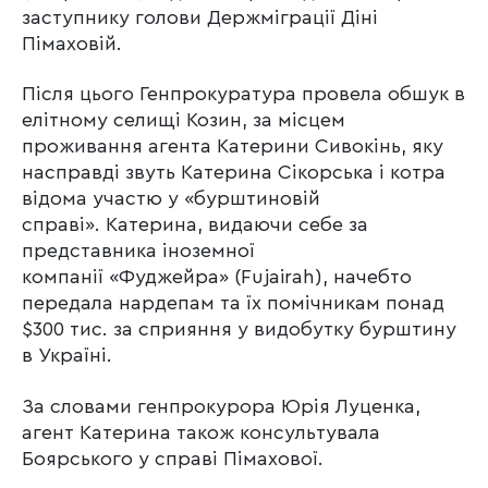
заступнику голови Держміграції Діні
Пімаховій.
Після цього Генпрокуратура провела обшук в
елітному селищі Козин, за місцем
проживання агента Катерини Сивокінь, яку
насправді звуть Катерина Сікорська і котра
відома участю у «бурштиновій
справі». Катерина, видаючи себе за
представника іноземної
компанії
«Фуджейра» (
Fujairah)
, начебто
передала нардепам та їх помічникам понад
$300 тис. за сприяння у видобутку бурштину
в Україні.
За словами генпрокурора Юрія Луценка,
агент Катерина також консультувала
Боярського у справі Пімахової.