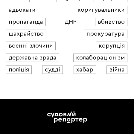
адвокати
коригувальники
пропаганда
ДНР
вбивство
шахрайство
прокуратура
воєнні злочини
корупція
державна зрада
колабораціонізм
поліція
судді
хабар
війна