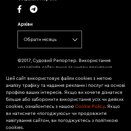
Архіви
Обрати місяць
©2017, Судовий Репортер. Використання
матеріалів сайту лише за умови посилання
(для інтернет-видань - гіперпосилання) на
Цей сайт використовує файли cookies з метою
«Судовий репортер» не нижче третього
аналізу трафіку та надання реклами і послуг на основі
абзацу. Матеріали, щодо яких міститься
профілю ваших інтересів. Якщо ви хочете дізнатися
заборона на повну републікацію
більше або заборонити використання усіх чи деяких
(передрук, копіювання, відтворення або
cookies, ознайомтесь з нашою
Сookie Policy
. Якщо
інше використання), заборонено
ви натиснете «погоджуюсь» чи продовжите
передруковувати без згоди редакції.
навігування сайтом, ви погоджуєтесь з політикою
Матеріали з позначкою PROMOTED, ЗА
cookies.
ПІДТРИМКИ, * публікуються на правах