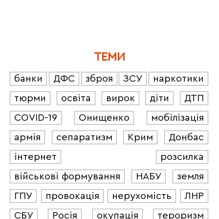
ТЕМИ
банки
ДФС
зброя
ЗСУ
наркотики
тюрми
освіта
вирок
діти
ДТП
COVID-19
Онищенко
мобілізація
армія
сепаратизм
Крим
Донбас
інтернет
розсилка
військові формування
НАБУ
земля
ГПУ
провокація
нерухомість
ЛНР
СБУ
Росія
окупація
тероризм