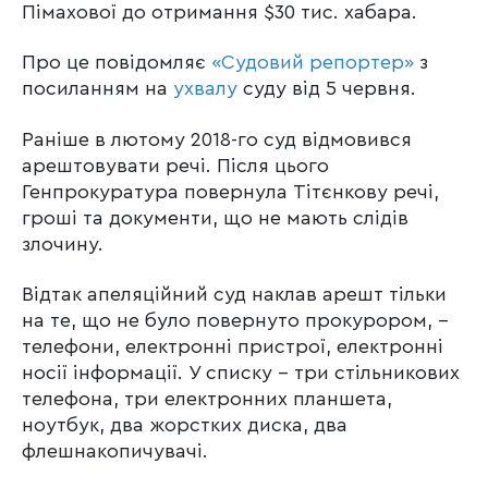
Пімахової до отримання $30 тис. хабара.
Про це повідомляє
«Судовий репортер»
з
посиланням на
ухвалу
суду від 5 червня.
Раніше в лютому 2018-го суд відмовився
арештовувати речі. Після цього
Генпрокуратура повернула Тітєнкову
речі,
гроші та документи, що не мають слідів
злочину.
Відтак апеляційний суд наклав арешт тільки
на те, що не було повернуто прокурором, –
телефони, електронні пристрої, електронні
носії інформації. У списку – три стільникових
телефона, три електронних планшета,
ноутбук, два жорстких диска, два
флешнакопичувачі.