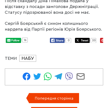
Після скандалу Діна Пімахова подала у
відставку з посади замголови Держміграції.
Статусу підозрюваної вона досі не має.
Сергій Боярський є сином колишнього
нардепа від Партії регіонів Юрія Боярського.
16
0
20
НАБУ
ТЕМИ
Попередня сторінка