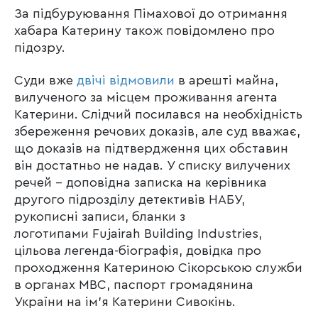
За підбуруювання Пімахової до отримання
хабара Катерину також повідомлено про
підозру.
Суди вже
двічі відмовили
в арешті майна,
вилученого за місцем проживання агента
Катерини. Слідчий посилався на необхідність
збереження речових доказів, але суд вважає,
що доказів на підтвердження цих обставин
він достатньо не надав. У списку вилучених
речей –
доповідна записка на керівника
другого підрозділу детективів НАБУ,
рукописні записи, бланки з
логотипами
Fujairah Building Industries,
ц
ільова легенда-біографія, д
овідка про
проходження Катериною Сікорською служби
в органах МВС, паспорт громадянина
України на ім’я Катерини Сивокінь.