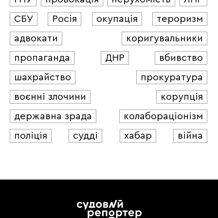
СБУ
Росія
окупація
тероризм
адвокати
коригувальники
пропаганда
ДНР
вбивство
шахрайство
прокуратура
воєнні злочини
корупція
державна зрада
колабораціонізм
поліція
судді
хабар
війна