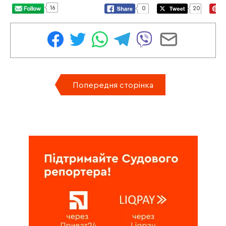
16
0
20
Попередня сторінка