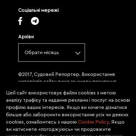
Соціальні мережі
Архіви
Обрати місяць
©2017, Судовий Репортер. Використання
матеріалів сайту лише за умови посилання
(для інтернет-видань - гіперпосилання) на
Цей сайт використовує файли cookies з метою
«Судовий репортер» не нижче третього
аналізу трафіку та надання реклами і послуг на основі
абзацу. Матеріали, щодо яких міститься
профілю ваших інтересів. Якщо ви хочете дізнатися
заборона на повну републікацію
більше або заборонити використання усіх чи деяких
(передрук, копіювання, відтворення або
cookies, ознайомтесь з нашою
Сookie Policy
. Якщо
інше використання), заборонено
ви натиснете «погоджуюсь» чи продовжите
передруковувати без згоди редакції.