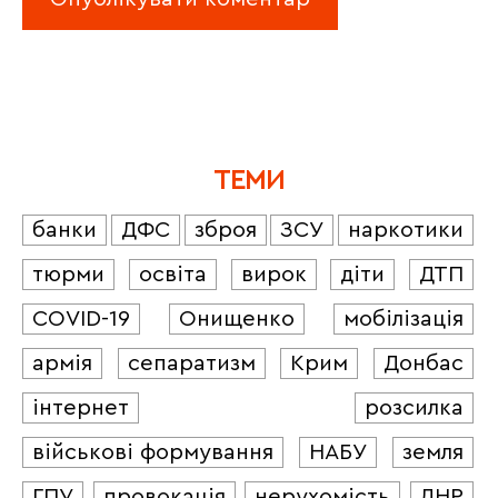
ТЕМИ
банки
ДФС
зброя
ЗСУ
наркотики
тюрми
освіта
вирок
діти
ДТП
COVID-19
Онищенко
мобілізація
армія
сепаратизм
Крим
Донбас
інтернет
розсилка
військові формування
НАБУ
земля
ГПУ
провокація
нерухомість
ЛНР