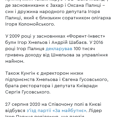
де засновниками є Захар і Оксана Палиці –
син і дружина народного депутата Ігоря
Палиці, який є близьким соратником олігарха
Ігоря Коломойського.
У 2009 році у засновниках «Форент-Інвест»
були Ігор Хмельов і Андрій Шабаєв. У 2016
році Ігор Палиця
декларував
100 тисяч
гривень доходу від Шмельова за управління
майном.
Також Кунгін є директором низки
підприємств Хмельова і Євгена Гусовського,
брата ресторатора і депутата Київради
Сергія Гусовського.
27 серпня 2020 на Співочому полі в Києві
відбувся
з’їзд партії «За майбутнє»
. Лідер
Ігор Палиця повідомив, що партія