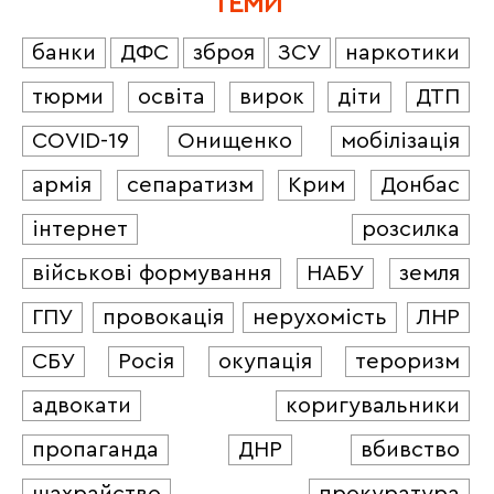
ТЕМИ
банки
ДФС
зброя
ЗСУ
наркотики
тюрми
освіта
вирок
діти
ДТП
COVID-19
Онищенко
мобілізація
армія
сепаратизм
Крим
Донбас
інтернет
розсилка
військові формування
НАБУ
земля
ГПУ
провокація
нерухомість
ЛНР
СБУ
Росія
окупація
тероризм
адвокати
коригувальники
пропаганда
ДНР
вбивство