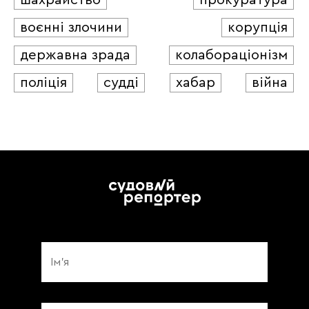
шахрайство
прокуратура
воєнні злочини
корупція
державна зрада
колабораціонізм
поліція
судді
хабар
війна