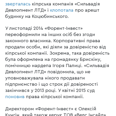
зверталась
кіпрська компанія «Сильвадія
Девлопмент ЛТД» і
клопотала
про арешт
будинку на Коцюбинського.
У листопаді 2014 «Форент-Інвест»
переоформили на інших осіб без згоди
законного власника. Корпоративні права
продали особи, які діяли за довіреністю від
кіпрської компанії. Зокрема, така довіреність
була оформлена на громадянку Брискіну,
помічницю нардепа Ігоря Палиці. «Сильвадія
Девлопмент ЛТД» повідомила, що не
уповноважувала нікого продавати
підприємство і що строк дії довіреності
закінчився у 2013 році. У квітні 2015 суд
поновив
права кіпрської компанії.
Директором «Форент-Інвест» є Олексій
Кунгін, який також керує ТОВ «Велс Інсайд»,