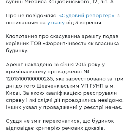
вулиці Михайла Коцюбинського, 12, літ. А
Про це повідомляє
«Судовий репортер»
з
посиланням на
ухвалу
від 3 вересня.
Клопотання про скасуванна арешту подав
керівник ТОВ «Форент-Інвест» як власника
будинку.
Арешт накладено 16 січня 2015 року у
кримінальному провадженні №
12015100100000285, яке зареєстровано за три
дні до того Шевченківським УП ГУНП в м.
Києві. За якою кваліфікацією реєстрували
справу і які слідчі дії проводились невідомо.
Інших ухвал у провадженні у реєстрі немає.
Суддя не зміг переконатися, що будинок
відповідає критерію речових доказів.