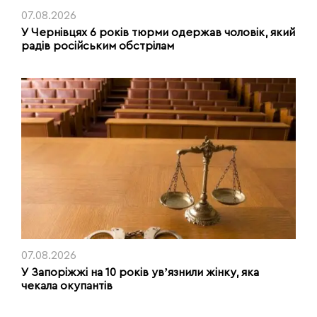
07.08.2026
У Чернівцях 6 років тюрми одержав чоловік, який
радів російським обстрілам
07.08.2026
У Запоріжжі на 10 років увʼязнили жінку, яка
чекала окупантів