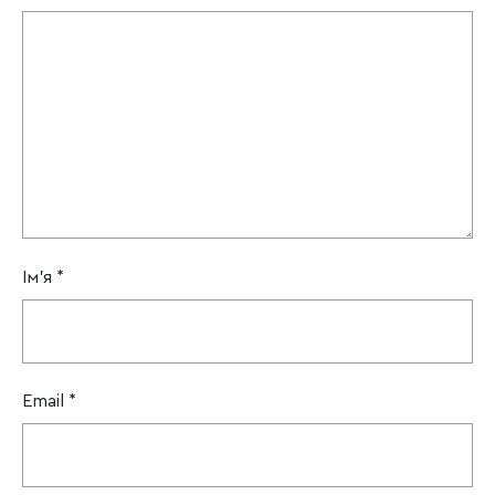
Ім'я
*
Email
*