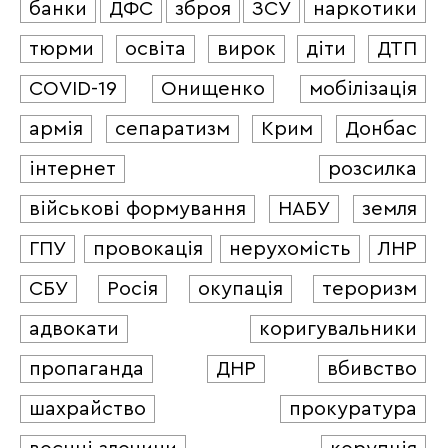
банки
ДФС
зброя
ЗСУ
наркотики
тюрми
освіта
вирок
діти
ДТП
COVID-19
Онищенко
мобілізація
армія
сепаратизм
Крим
Донбас
інтернет
розсилка
військові формування
НАБУ
земля
ГПУ
провокація
нерухомість
ЛНР
СБУ
Росія
окупація
тероризм
адвокати
коригувальники
пропаганда
ДНР
вбивство
шахрайство
прокуратура