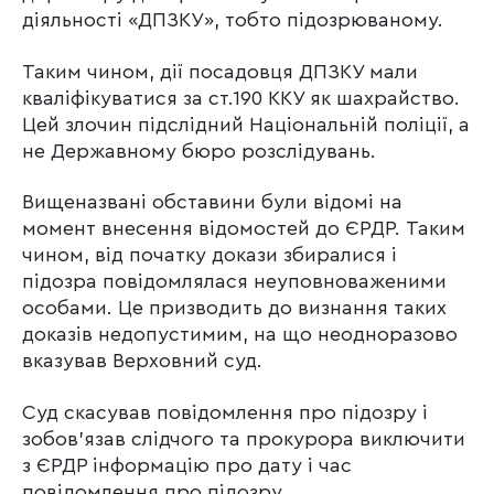
діяльності «ДПЗКУ», тобто підозрюваному.
Таким чином, дії посадовця ДПЗКУ мали
кваліфікуватися за ст.190 ККУ як шахрайство.
Цей злочин підслідний Національній поліції, а
не Державному бюро розслідувань.
Вищеназвані обставини були відомі на
момент внесення відомостей до ЄРДР. Таким
чином, від початку докази збиралися і
підозра повідомлялася неуповноваженими
особами. Це призводить до визнання таких
доказів недопустимим, на що неодноразово
вказував Верховний суд.
Суд скасував повідомлення про підозру і
зобов’язав слідчого та прокурора виключити
з ЄРДР інформацію про дату і час
повідомлення про підозру.