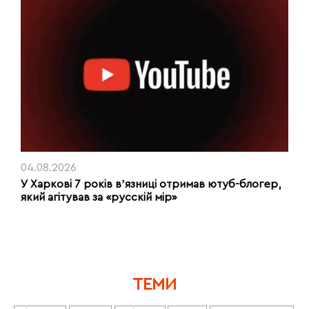
04.08.2026
У Харкові 7 років вʼязниці отримав ютуб-блогер,
який агітував за «русскій мір»
ТЕМИ