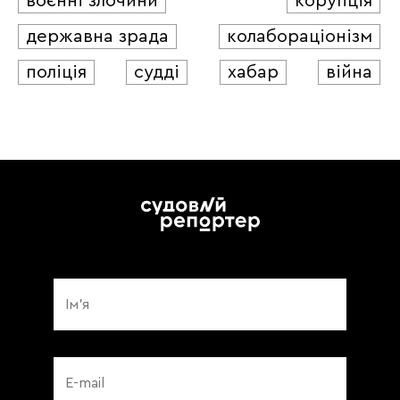
воєнні злочини
корупція
державна зрада
колабораціонізм
поліція
судді
хабар
війна