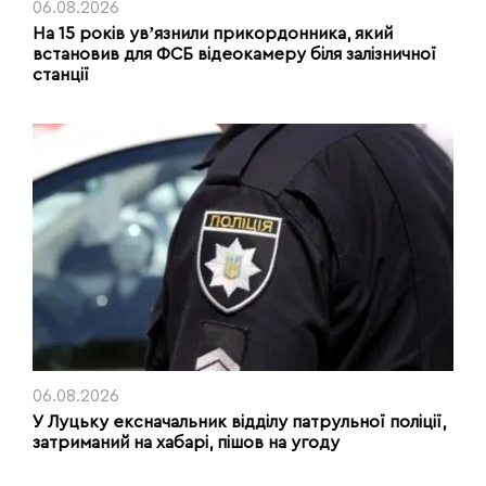
06.08.2026
На 15 років увʼязнили прикордонника, який
встановив для ФСБ відеокамеру біля залізничної
станції
06.08.2026
У Луцьку ексначальник відділу патрульної поліції,
затриманий на хабарі, пішов на угоду