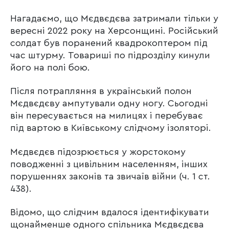
Нагадаємо, що Мєдвєдєва затримали тільки у
вересні 2022 року на Херсонщині. Російський
солдат був поранений квадрокоптером під
час штурму. Товариші по підрозділу кинули
його на полі бою.
Після потрапляння в український полон
Мєдвєдєву ампутували одну ногу. Сьогодні
він пересувається на милицях і перебуває
під вартою в Київському слідчому ізоляторі.
Мєдвєдєв підозрюється у жорстокому
поводженні з цивільним населенням, інших
порушеннях законів та звичаїв війни (ч. 1 ст.
438).
Відомо, що слідчим вдалося ідентифікувати
щонайменше одного спільника Мєдвєдєва