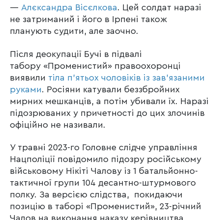
—
Алєксандра Вісєлкова
. Цей солдат наразі
не затриманий і його в Ірпені також
планують судити, але заочно.
Після деокупації Бучі в підвалі
табору «Променистий» правоохоронці
виявили
тіла п’ятьох чоловіків із зав’язаними
руками
. Росіяни катували беззбройних
мирних мешканців, а потім убивали їх. Наразі
підозрюваних у причетності до цих злочинів
офіційно не називали.
У травні 2023-го Головне слідче управління
Нацполіції повідомило підозру російському
військовому Нікіті Чалову із 1 батальйонно-
тактичної групи 104 десантно-штурмового
полку. За версією слідства, покидаючи
позицію в таборі «Променистий», 23-річний
Чалов на виконання наказу керівництва