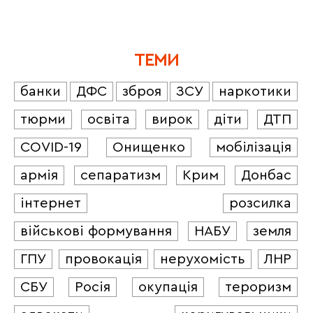
ТЕМИ
банки
ДФС
зброя
ЗСУ
наркотики
тюрми
освіта
вирок
діти
ДТП
COVID-19
Онищенко
мобілізація
армія
сепаратизм
Крим
Донбас
інтернет
розсилка
військові формування
НАБУ
земля
ГПУ
провокація
нерухомість
ЛНР
СБУ
Росія
окупація
тероризм