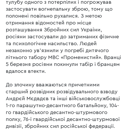
тулубу одного з потерпілих і погрожував
застосувати вогнепальну зброю, тому що
полонені повільно рухалися. З метою
отримання відомостей про місце
розташування Збройних сил України,
росіяни застосували до затриманих фізичне
та психологічне насильство. Людей
незаконно увʼязнили у погребі дитячого
літнього табору МВС «Променистий». Вранці
5 березня росіяни покинули табір і бранцям
вдалося втекти.
До злочину вважаються причетними
старший розвідник розвідувального взводу
Андрєй Мєдвдєв та інші військовослужбовці
1-го парашутно-десантного батальйону, 104-
го гвардійського десантно-штурмового
полку, 76-ї гвардійської десантно-штурмової
дивізії, збройних сил російської федерації.