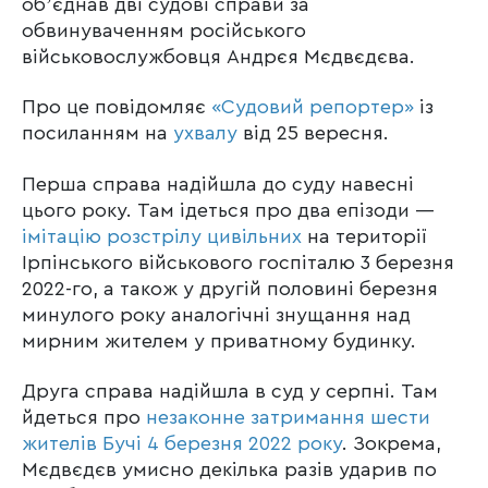
обʼєднав дві судові справи за
обвинуваченням російського
військовослужбовця Андрєя Мєдвєдєва.
Про це повідомляє
«Судовий репортер»
із
посиланням на
ухвалу
від 25 вересня.
Перша справа надійшла до суду навесні
цього року. Там ідеться про два епізоди —
імітацію розстрілу цивільних
на території
Ірпінського військового госпіталю 3 березня
2022-го, а також у другій половині березня
минулого року аналогічні знущання над
мирним жителем у приватному будинку.
Друга справа надійшла в суд у серпні. Там
йдеться про
незаконне затримання шести
жителів Бучі 4 березня 2022 року
. Зокрема,
Мєдвєдєв умисно декілька разів ударив по