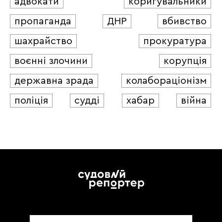
адвокати
коригувальники
пропаганда
ДНР
вбивство
шахрайство
прокуратура
воєнні злочини
корупція
державна зрада
колабораціонізм
поліція
судді
хабар
війна