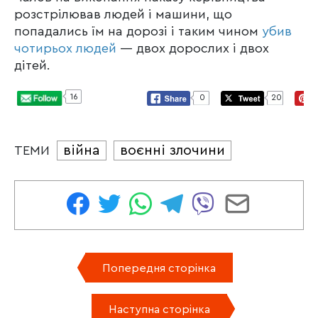
розстрілював людей і машини, що
попадались їм на дорозі і таким чином
убив
чотирьох людей
— двох дорослих і двох
дітей.
16
0
20
війна
воєнні злочини
ТЕМИ
Попередня сторінка
Наступна сторінка