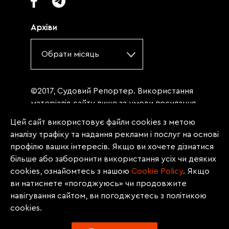
Архіви
Обрати місяць
©2017, Судовий Репортер. Використання
матеріалів сайту лише за умови посилання
(для інтернет-видань - гіперпосилання) на
Цей сайт використовує файли cookies з метою
«Судовий репортер» не нижче третього
аналізу трафіку та надання реклами і послуг на основі
абзацу. Матеріали, щодо яких міститься
профілю ваших інтересів. Якщо ви хочете дізнатися
заборона на повну републікацію
більше або заборонити використання усіх чи деяких
(передрук, копіювання, відтворення або
cookies, ознайомтесь з нашою
Сookie Policy
. Якщо
інше використання), заборонено
ви натиснете «погоджуюсь» чи продовжите
передруковувати без згоди редакції.
навігування сайтом, ви погоджуєтесь з політикою
Матеріали з позначкою PROMOTED, ЗА
cookies.
ПІДТРИМКИ, * публікуються на правах
реклами.