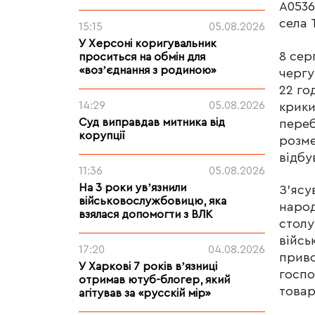
А0536
села 
15:15
05.08.2026
У Херсоні коригувальник
8 сер
проситься на обмін для
«возʼєднання з родиною»
чергу
22 го
14:29
05.08.2026
крики
Суд виправдав митника від
переб
корупції
розме
відбу
11:36
05.08.2026
На 3 роки увʼязнили
З’ясу
військовослужбовицю, яка
народ
взялася допомогти з ВЛК
столу
війсь
17:20
04.08.2026
приво
У Харкові 7 років вʼязниці
госпо
отримав ютуб-блогер, який
товар
агітував за «русскій мір»