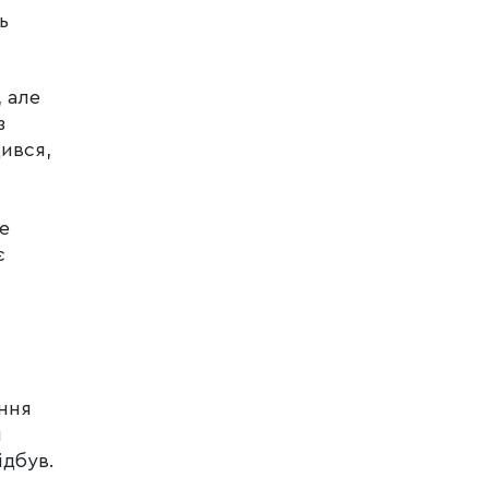
ь
 але
з
ився,
е
є
ння
м
ідбув.