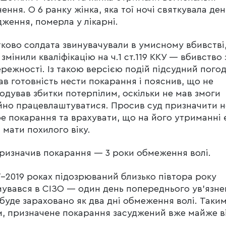
ення. О 6 ранку жінка, яка тої ночі святкувала ден
ження, померла у лікарні.
ково солдата звинувачували в умисному вбивстві,
 змінили кваліфікацію на ч.1 ст.119 ККУ — вбивство 
режності. Із такою версією подій підсудний погод
ав готовність нести покарання і пояснив, що не
одував збитки потерпілим, оскільки не мав змоги
йно працевлаштуватися. Просив суд призначити н
е покарання та врахувати, що на його утриманні 
 мати похилого віку.
ризначив покарання — 3 роки обмеження волі.
7-2019 роках підозрюваний близько півтора року
увався в СІЗО — один день попереднього ув’язне
буде зараховано як два дні обмеження волі. Таки
, призначене покарання засуджений вже майже в