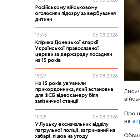
19:19
06.08.2026
Російському військовому
оголосили підозру за вербування
дитини
17:45
06.08.2026
Клірика Донецької єпархії
Української православної
церкви за держзраду посадили
на 15 років
15:27
06.08.2026
На 15 років увʼязнили
прикордонника, який встановив
Лисич
для ФСБ відеокамеру біля
війсь
залізничної станції
Про 
10:28
06.08.2026
на
ви
У Луцьку ексначальник відділу
патрульної поліції, затриманий на
Обвин
хабарі, пішов на угоду