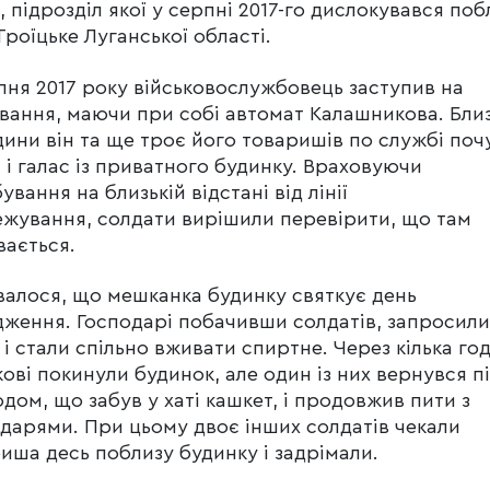
, підрозділ якої у серпні 2017-го дислокувався поб
Троїцьке Луганської області.
пня 2017 року військовослужбовець заступив на
вання, маючи при собі автомат Калашникова. Бли
дини він та ще троє його товаришів по службі поч
 і галас із приватного будинку. Враховуючи
ування на близькій відстані від лінії
жування, солдати вирішили перевірити, що там
вається.
валося, що мешканка будинку святкує день
ження. Господарі побачивши солдатів, запросили 
 і стали спільно вживати спиртне. Через кілька го
кові покинули будинок, але один із них вернувся п
дом, що забув у хаті кашкет, і продовжив пити з
дарями. При цьому двоє інших солдатів чекали
иша десь поблизу будинку і задрімали.