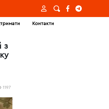
дтримати
Контакти
 з
ку
1197