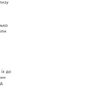
лизу
зько
ули
їх до
дин
ід