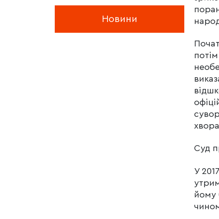
поран
Новини
народ
Почат
потім
необе
виказ
відшк
офіці
сувор
хвора
Суд п
У 201
утрим
йому 
чином