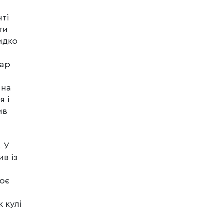
нті
ти
идко
дар
 на
я і
ив
 У
в із
роє
 кулі