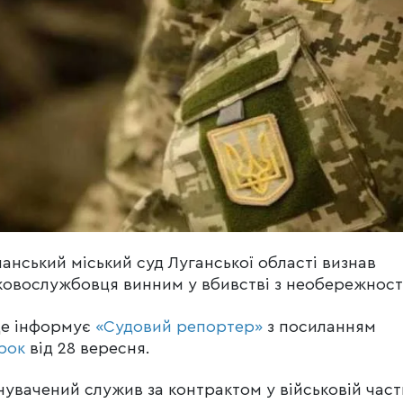
анський міський суд Луганської області визнав
ковослужбовця винним у вбивстві з необережност
це інформує
«Судовий репортер»
з посиланням
рок
від 28 вересня.
увачений служив за контрактом у військовій час