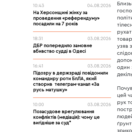
Близь
10:43
04.08.2026
госпо
На Херсонщині жінку за
політ
проведення «референдуму»
посадили на 7 років
тілес
рухат
18:31
03.08.2026
товар
ДБР попередило замовне
узяв 
вбивство судді в Одесі
слідо
допом
16:41
03.08.2026
один 
Підозру в держзраді повідомили
декіл
командиру роти БпЛА, який
створив телеграм-канал «За
Почув
русь матушку»
цей ч
рук т
10:00
03.08.2026
постр
Позасудове врегулювання
людей
конфліктів (медіація): чому це
вигідніше за суд*
ґрунт
зрико