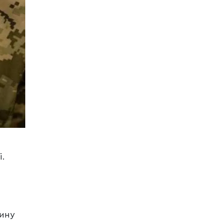
і.
тину