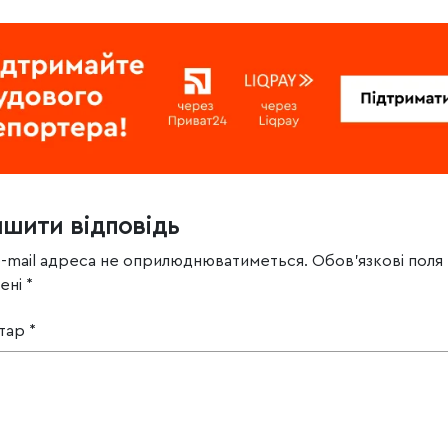
ишити відповідь
e-mail адреса не оприлюднюватиметься.
Обов’язкові поля
чені
*
тар
*