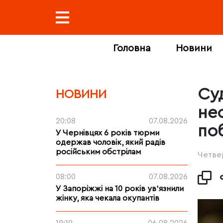
Головна
Новини
Су
НОВИНИ
не
20:08
07.08.2026
по
У Чернівцях 6 років тюрми
одержав чоловік, який радів
російським обстрілам
Четвер
08:00
07.08.2026
У Запоріжжі на 10 років увʼязнили
жінку, яка чекала окупантів