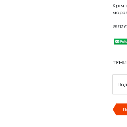
Крім 
морал
загруз
ТЕМ
Под
П