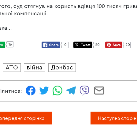
того, суд стягнув на користь вдівця 100 тисяч грив
ьної компенсації.
ка...
16
0
20
20
АТО
війна
Донбас
И
ілитися:
опередня сторінка
Наступна сторін