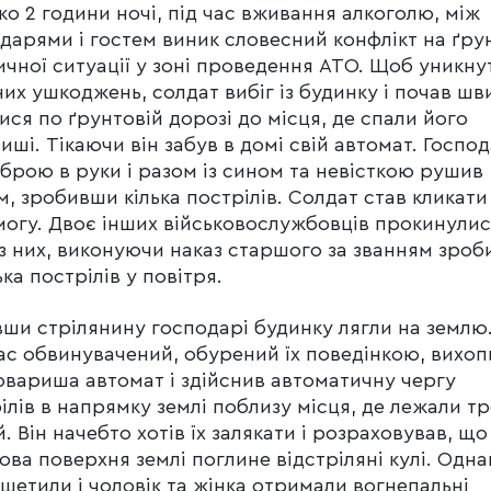
ко 2 години ночі, під час вживання алкоголю, між
дарями і гостем виник словесний конфлікт на ґру
ичної ситуації у зоні проведення АТО. Щоб уникну
них ушкоджень, солдат вибіг із будинку і почав шв
ися по ґрунтовій дорозі до місця, де спали його
иші. Тікаючи він забув в домі свій автомат. Госпо
зброю в руки і разом із сином та невісткою рушив
м, зробивши кілька пострілів. Солдат став кликати
огу. Двоє інших військовослужбовців прокинулис
з них, виконуючи наказ старшого за званням зроб
ька пострілів у повітря.
ши стрілянину господарі будинку лягли на землю.
ас обвинувачений, обурений їх поведінкою, вихопи
овариша автомат і здійснив автоматичну чергу
ілів в напрямку землі поблизу місця, де лежали т
. Він начебто хотів їх залякати і розраховував, що
ова поверхня землі поглине відстріляні кулі. Однак
шетили і чоловік та жінка отримали вогнепальні