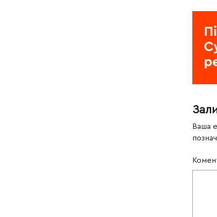
Зал
Ваша 
позна
Комен