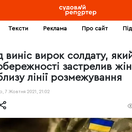
Тексти
Реклама
Про сайт
Пі
д виніс вирок солдату, який
обережності застрелив жін
близу лінії розмежування
, 7 Жовтня 2021, 21:02