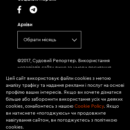
Архіви
Обрати місяць
©2017, Судовий Репортер. Використання
матеріалів сайту лише за умови посилання
(для інтернет-видань - гіперпосилання) на
Цей сайт використовує файли cookies з метою
«Судовий репортер» не нижче третього
аналізу трафіку та надання реклами і послуг на основі
абзацу. Матеріали, щодо яких міститься
профілю ваших інтересів. Якщо ви хочете дізнатися
заборона на повну републікацію
більше або заборонити використання усіх чи деяких
(передрук, копіювання, відтворення або
cookies, ознайомтесь з нашою
Сookie Policy
. Якщо
інше використання), заборонено
ви натиснете «погоджуюсь» чи продовжите
передруковувати без згоди редакції.
навігування сайтом, ви погоджуєтесь з політикою
Матеріали з позначкою PROMOTED, ЗА
cookies.