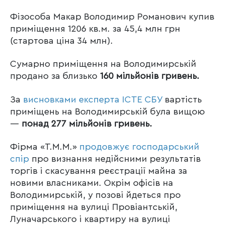
Фізособа Макар Володимир Романович купив
приміщення 1206 кв.м. за 45,4 млн грн
(стартова ціна 34 млн).
Сумарно приміщення на Володимирській
продано за близько
160 мільйонів гривень.
За
висновками експерта ІСТЕ СБУ
вартість
приміщень на Володимирській була вищою
—
понад 277 мільйонів гривень.
Фірма «Т.М.М.»
продовжує господарський
спір
про визнання недійсними результатів
торгів і скасування реєстрації майна за
новими власниками. Окрім офісів на
Володимирській, у позові йдеться про
приміщення на вулиці Провіантській,
Луначарського і квартиру на вулиці