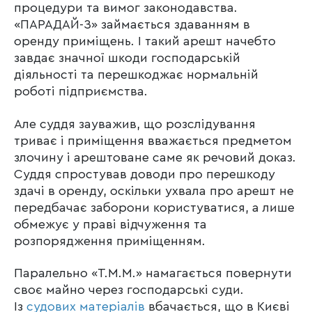
процедури та вимог законодавства.
«ПАРАДАЙ-З» займається здаванням в
оренду приміщень. І такий арешт начебто
завдає значної шкоди господарській
діяльності та перешкоджає нормальній
роботі підприємства.
Але суддя зауважив, що розслідування
триває і приміщення вважається предметом
злочину і арештоване саме як речовий доказ.
Суддя спростував доводи про перешкоду
здачі в оренду, оскільки ухвала про арешт не
передбачає заборони користуватися, а лише
обмежує у праві відчуження та
розпорядження приміщенням.
Паралельно «Т.М.М.» намагається повернути
своє майно через господарські суди.
Із
судових матеріалів
вбачається, що в Києві