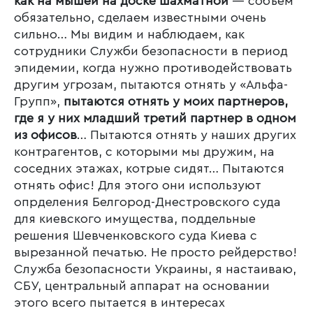
как на мышей на доске шахматной
— собъем
обязательно, сделаем известными очень
сильно… Мы видим и наблюдаем, как
сотрудники Служби безопасности в период
эпидемии, когда нужно противодействовать
другим угрозам, пытаются отнять у «Альфа-
Групп»,
пытаются отнять у моих партнеров,
где я у них младший третий партнер в одном
из офисов
… Пытаются отнять у наших других
контрагентов, с которыми мы дружим, на
соседних этажах, котрые сидят… Пытаются
отнять офис! Для этого они используют
опрделения Белгород-Днестровского суда
для киевского имущества, поддельные
решения Шевченковского суда Киева с
вырезанной печатью. Не просто рейдерство!
Служба безопасности Украины, я настаиваю,
СБУ, центральный аппарат на основании
этого всего пытается в интересах