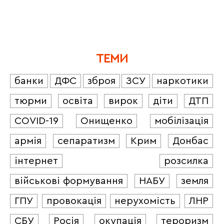
ТЕМИ
банки
ДФС
зброя
ЗСУ
наркотики
тюрми
освіта
вирок
діти
ДТП
COVID-19
Онищенко
мобілізація
армія
сепаратизм
Крим
Донбас
інтернет
розсилка
військові формування
НАБУ
земля
ГПУ
провокація
нерухомість
ЛНР
СБУ
Росія
окупація
тероризм