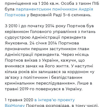
приміщення на 1 206 кв.м. Особа з таким ПІБ
була
парламентським помічником Андрія
Портнова
у Верховній Раді 5-6 скликань.
З 2010 і до початку 2014 року Портнов був
керівником Головного управління з питань
судоустрою Адміністрації президента
Януковича. 24 січня 2014 Портнова
призначили першим заступником глави
Адміністрації президента. Через місяць
Портнов виїхав з України, кажучи, що
вчинявся замах на його життя. У наступні
кілька років він залишався за кордоном «у
зв’язку з політичним і безпідставним
кримінальним переслідуванням». Лише в
травні 2019-го повернувся в Україну.
1 травня 2020
в інтерв’ю проекту
BigMoney
Портнов розповідав, в тому числі,