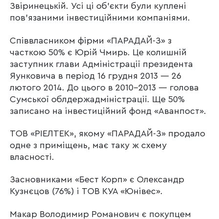
Звіринецькій. Усі ці об’єкти були куплені
пов’язаними інвестиційними компаніями.
Співвласником фірми «ПАРАДАЙ-З» з
часткою 50% є Юрій Чмирь. Це колишній
заступник глави Адміністрації президента
Яунковича в період 16 грудня 2013 — 26
лютого 2014. До цього в 2010-2013 — голова
Сумської облдержадміністрації. Ще 50%
записано на інвестиційний фонд «Аванпост».
ТОВ «РІЕЛТЕК», якому «ПАРАДАЙ-З» продало
одне з приміщень, має таку ж схему
власності.
Засновниками «Бест Корп» є Олександр
Кузнєцов (76%) і ТОВ КУА «Юнівес».
Макар Володимир Романович є покупцем