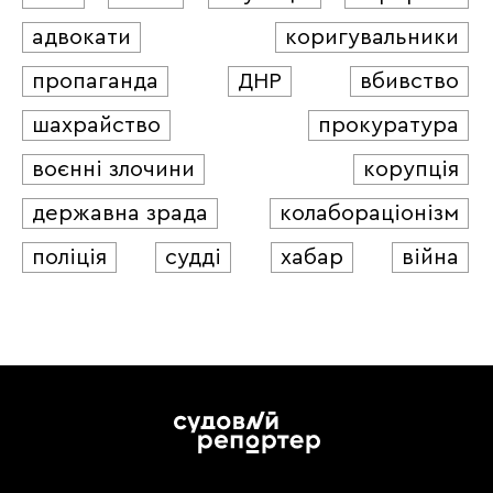
адвокати
коригувальники
пропаганда
ДНР
вбивство
шахрайство
прокуратура
воєнні злочини
корупція
державна зрада
колабораціонізм
поліція
судді
хабар
війна