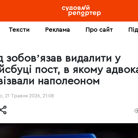
Тексти
Реклама
Про сайт
Пі
д зобовʼязав видалити у
йсбуці пост, в якому адвок
візвали наполеоном
, 21 Травня 2026, 21:08