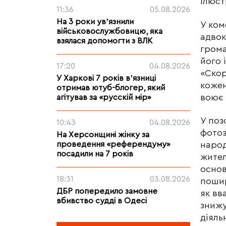
ілюст
11:36
05.08.2026
На 3 роки увʼязнили
У ком
військовослужбовицю, яка
адвок
взялася допомогти з ВЛК
грома
його 
17:20
04.08.2026
«Скор
У Харкові 7 років вʼязниці
кожен
отримав ютуб-блогер, який
воює 
агітував за «русскій мір»
У поз
10:43
04.08.2026
фотоз
На Херсонщині жінку за
проведення «референдуму»
народ
посадили на 7 років
жител
основ
18:31
03.08.2026
пошир
ДБР попередило замовне
як вв
вбивство судді в Одесі
знижу
діяль