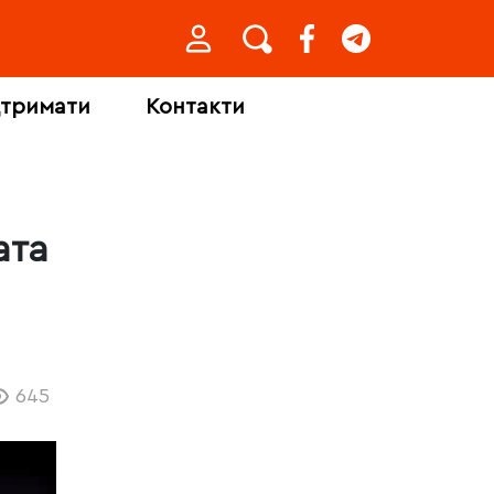
дтримати
Контакти
ата
645