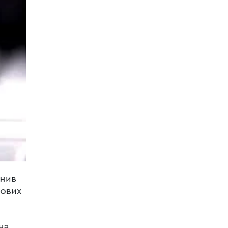
ьнив
нових
на