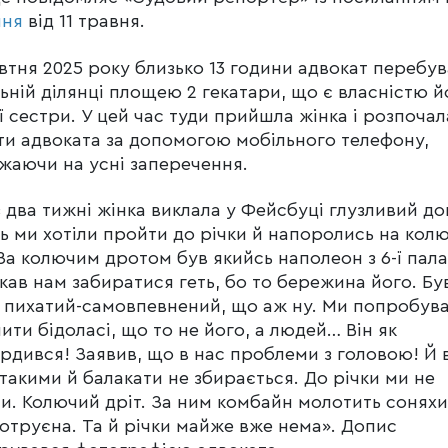
ння
від 11 травня.
втня 2025 року близько 13 години адвокат перебув
ьній ділянці площею 2 гекатари, що є власністю й
ї сестри. У цей час туди прийшла жінка і розпочал
ти адвоката за допомогою мобільного телефону,
жаючи на усні заперечення.
 два тижні жінка виклала у Фейсбуці глузливий до
ь ми хотіли пройти до річки й напоролись на кол
 За колючим дротом був якийсь наполеон з 6-ї пала
укав нам забиратися геть, бо то бережина його. Бу
 пихатий-самовпевнений, що аж ну. Ми попробув
ити бідоласі, що то не його, а людей… Він як
рдився! Заявив, що в нас проблеми з головою! Й в
такими й балакати не збирається. До річки ми не
и. Колючий дріт. За ним комбайн молотить соняхи
 отруєна. Та й річки майже вже нема». Допис