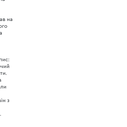
ав на
ого
а
пис:
ючий
ти.
в
али
ін з
.