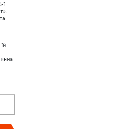
-ї
т».
та
 їй
винна