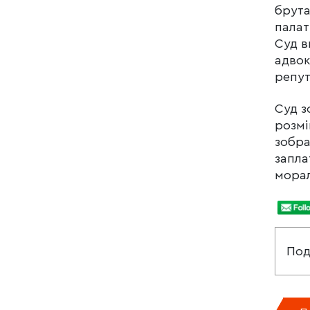
брута
палат
Суд в
адвок
репут
Суд з
розмі
зобра
запла
морал
Под