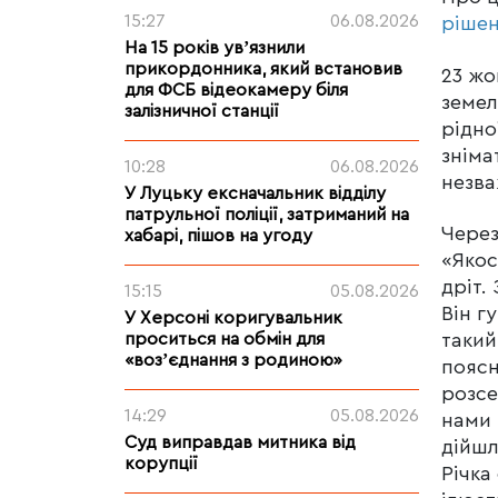
15:27
06.08.2026
ріше
На 15 років увʼязнили
прикордонника, який встановив
23 жо
для ФСБ відеокамеру біля
земел
залізничної станції
рідно
зніма
10:28
06.08.2026
незва
У Луцьку ексначальник відділу
патрульної поліції, затриманий на
Через
хабарі, пішов на угоду
«Якос
дріт.
15:15
05.08.2026
Він г
У Херсоні коригувальник
проситься на обмін для
такий
«возʼєднання з родиною»
поясн
розсе
14:29
05.08.2026
нами 
Суд виправдав митника від
дійшл
корупції
Річка