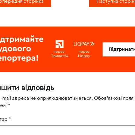
опередня сторінка
Наступна сторін
ишити відповідь
e-mail адреса не оприлюднюватиметься.
Обов’язкові поля
чені
*
тар
*