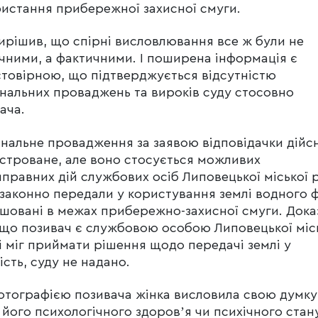
истання прибережної захисної смуги.
ирішив, що спірні висловлювання все ж були не
чними, а фактичними. І поширена інформація є
товірною, що підтверджується відсутністю
нальних проваджень та вироків суду стосовно
ача.
нальне провадження за заявою відповідачки дійс
строване, але воно стосується можливих
правних дій службових осіб Липовецької міської 
езаконно передали у користування землі водного 
шовані в межах прибережно-захисної смуги. Дока
 що позивач є службовою особою Липовецької міс
і міг приймати рішення щодо передачі землі у
ість, суду не надано.
отографією позивача жінка висловила свою думку
його психологічного здоровʼя чи психічного стан