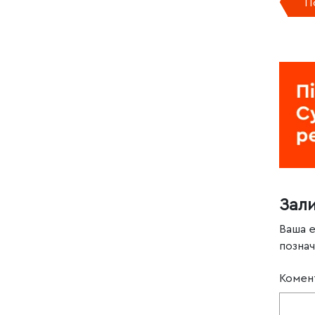
П
Зал
Ваша 
позна
Комен