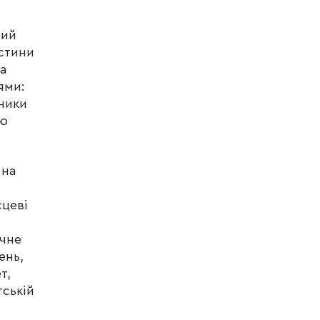
вий
астини
ла
ями:
ники
ою
 на
сцеві
ічне
ень,
т,
тській