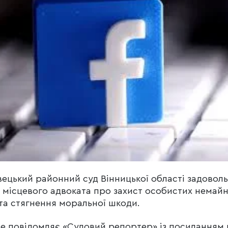
ецький районний суд Вінницької області задовол
 місцевого адвоката про захист особистих немай
та стягнення моральної шкоди.
е повідомляє «Судовий репортер» із посиланням 