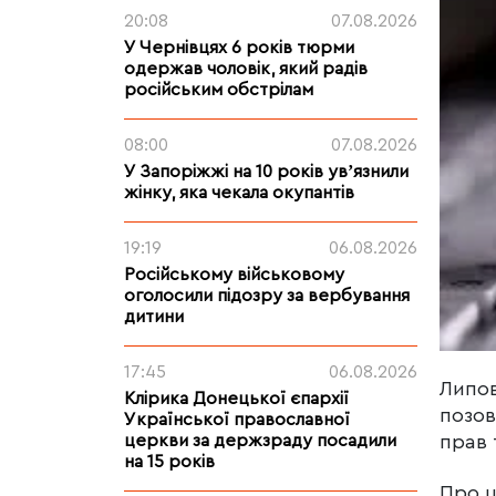
20:08
07.08.2026
У Чернівцях 6 років тюрми
одержав чоловік, який радів
російським обстрілам
08:00
07.08.2026
У Запоріжжі на 10 років увʼязнили
жінку, яка чекала окупантів
19:19
06.08.2026
Російському військовому
оголосили підозру за вербування
дитини
17:45
06.08.2026
Липов
Клірика Донецької єпархії
позов
Української православної
церкви за держзраду посадили
прав 
на 15 років
Про ц