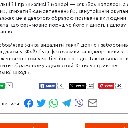
льній і принизливій манері — «якийсь наполеон з 6
и», «пихатий-самовпевнений», «внутрішній окупан
важає це відвертою образою позивача як людини 
ата, що безумовно порушує його гідність і ділову
ацію.
обовʼязав жінка видалити такий допис і заборонив
щувати у Фейсбуці фотознімки та відеоролики з
женнями позивача без його згоди. Також вона по
тити ображеному адвокатові 10 тисяч гривень
ьної шкоди.
16
0
20
20
ілитися: