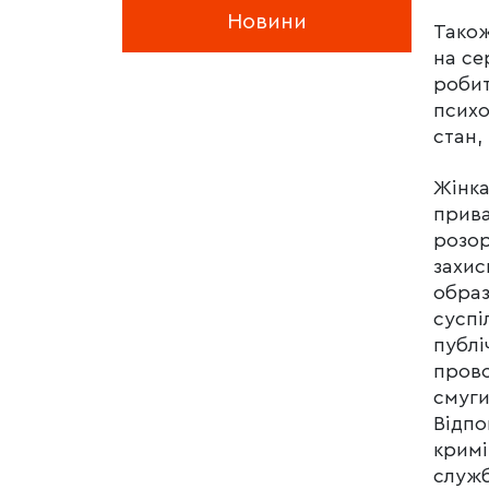
Новини
Також
на се
робит
психо
стан,
Жінка
прива
розор
захис
образ
суспі
публі
прово
смуги
Відпо
крим
служб