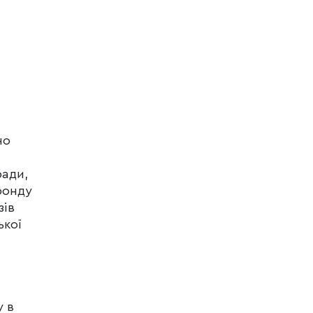
но
ради,
фонду
зів
ької
у в