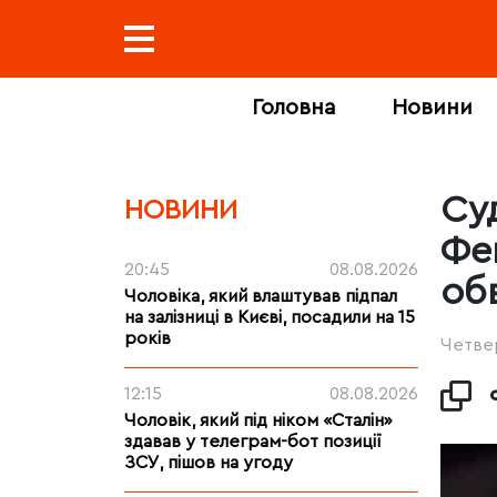
Головна
Новини
Су
НОВИНИ
Фе
20:45
08.08.2026
об
Чоловіка, який влаштував підпал
на залізниці в Києві, посадили на 15
років
Четвер
12:15
08.08.2026
Чоловік, який під ніком «Сталін»
здавав у телеграм-бот позиції
ЗСУ, пішов на угоду