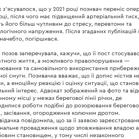
 зʼясувалося, що у 2021 році позивач переніс опе
рці, після чого має підвищений артеріальний тиск
ь його більш чутливим до стресу, перевтоми та
логічного напруження. Після згаданих публікацій
 начебто, погіршився.
 позов заперечувала, кажучи, що її пост стосував
тного життя, а можливого правопорушення —
ювання та самовільного використання прибереж
ної смуги. Позивачка вважає, що її допис містив н
и, а емоційну реакцію і оцінку ситуації, що стано
льний інтерес. Адвокат зображений на фото та від
чному місці у межах берегової лінії річки, де
дилися роботи подібні до розорювання берегово
, засівання, огородження колючим дротом.
відачка повідомила, що за її заявою зареєстрован
інальне провадження щодо зловживання владою 
овим становищем, у тому числі незаконного