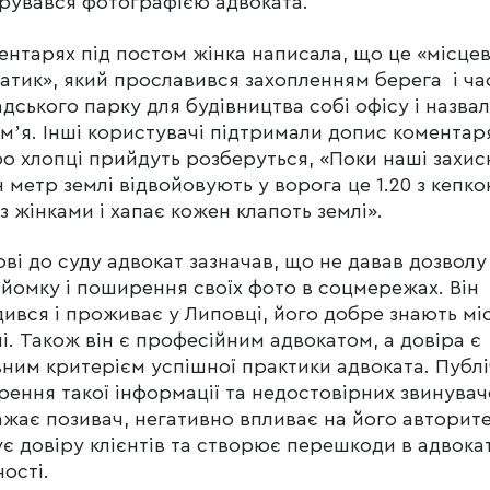
рувався фотографією адвоката.
ентарях під постом жінка написала, що це «місце
атик», який прославився захопленням берега і ч
дського парку для будівництва собі офісу і назва
імʼя. Інші користувачі підтримали допис коментар
о хлопці прийдуть розберуться, «Поки наші захис
 метр землі відвойовують у ворога це 1.20 з кепк
з жінками і хапає кожен клапоть землі».
ові до суду адвокат зазначав, що не давав дозволу
йомку і поширення своїх фото в соцмережах. Він
ився і проживає у Липовці, його добре знають мі
і. Також він є професійним адвокатом, а довіра є
ним критерієм успішної практики адвоката. Публ
ення такої інформації та недостовірних звинувач
ажає позивач, негативно впливає на його авторите
є довіру клієнтів та створює перешкоди в адвока
ності.