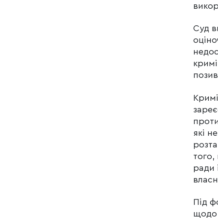
викор
Суд в
оціно
недос
кримі
позив
Кримі
зареє
проти
які н
розта
того,
ради 
власн
Під ф
щодо 