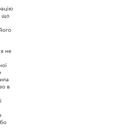
рацію
, що
 його
ся не
ної
е
вила
ео в
ї
е
або