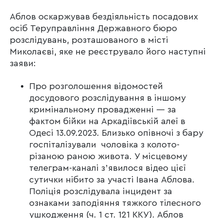
Аблов оскаржував бездіяльність посадових
осіб Теруправління Державного бюро
розслідувань, розташованого в місті
Миколаєві, яке не реєструвало його наступні
заяви:
Про розголошення відомостей
досудового розслідування в іншому
кримінальному провадженні — за
фактом бійки на Аркадіївській алеї в
Одесі 13.09.2023. Близько опівночі з бару
госпіталізували чоловіка з колото-
різаною раною живота. У місцевому
телеграм-каналі зʼявилося відео цієї
сутички нібито за участі Івана Аблова.
Поліція розслідувала інцидент за
ознаками заподіяння тяжкого тілесного
ушкодження (ч. 1 ст. 121 ККУ). Аблов