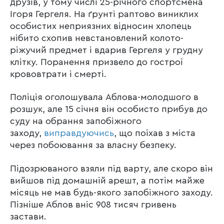
друзів, у тому числі 25-річного спортсмена
Ігоря Гергеля. На ґрунті раптово виниклих
особистих неприязних відносин хлопець
нібито схопив невстановлений колото-
ріжучий предмет і вдарив Гергеля у грудну
клітку. Поранення призвело до гострої
крововтрати і смерті.
Поліція оголошувала Аблова-молодшого в
розшук, але 15 січня він особисто прибув до
суду на обрання запобіжного
заходу,
виправдуючись
, що поїхав з міста
через побоювання за власну безпеку.
Підозрюваного взяли під варту, але скоро він
вийшов під домашній арешт, а потім майже
місяць не мав будь-якого запобіжного заходу.
Пізніше Аблов вніс 908 тисяч гривень
застави.