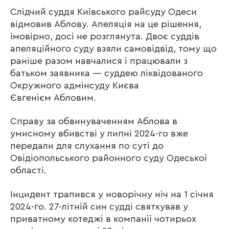
Слідчий суддя Київського райсуду Одеси
відмовив Аблову. Апеляція на це рішення,
імовірно, досі не розглянута. Двоє суддів
апеляційного суду взяли самовідвід, тому що
раніше разом навчалися і працювали з
батьком заявника — суддею ліквідованого
Окружного адмінсуду Києва
Євгенієм Абловим.
Справу за обвинуваченням Аблова в
умисному вбивстві у липні 2024-го вже
передали для слухання по суті до
Овідіопольського районного суду Одеської
області.
Інцидент трапився у новорічну ніч на 1 січня
2024-го. 27-літній син судді святкував у
приватному котеджі в компанії чотирьох