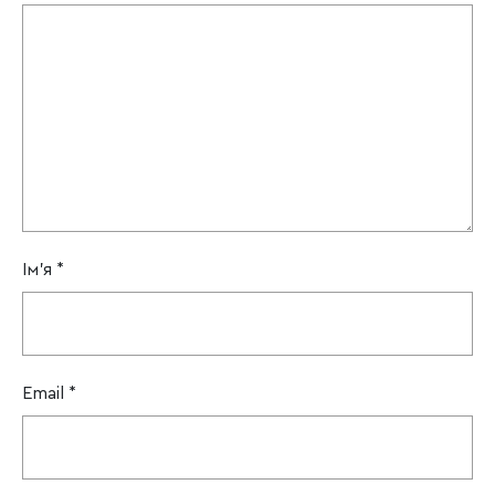
Ім'я
*
Email
*