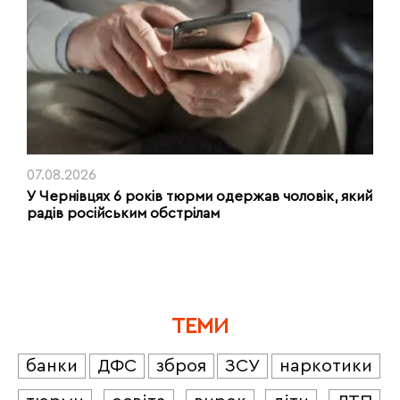
07.08.2026
У Чернівцях 6 років тюрми одержав чоловік, який
радів російським обстрілам
ТЕМИ
банки
ДФС
зброя
ЗСУ
наркотики