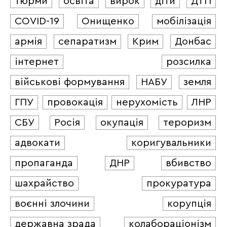
тюрми
освіта
вирок
діти
ДТП
COVID-19
Онищенко
мобілізація
армія
сепаратизм
Крим
Донбас
інтернет
розсилка
військові формування
НАБУ
земля
ГПУ
провокація
нерухомість
ЛНР
СБУ
Росія
окупація
тероризм
адвокати
коригувальники
пропаганда
ДНР
вбивство
шахрайство
прокуратура
воєнні злочини
корупція
державна зрада
колабораціонізм