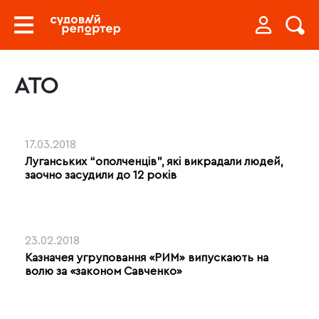
АТО
17.03.2018
Луганських “ополченців”, які викрадали людей,
заочно засудили до 12 років
23.02.2018
Казначея угруповання «РИМ» випускають на
волю за «законом Савченко»