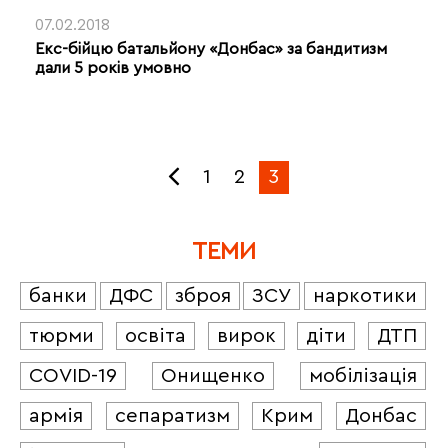
07.02.2018
Екс-бійцю батальйону «Донбас» за бандитизм
дали 5 років умовно
1
2
3
ТЕМИ
банки
ДФС
зброя
ЗСУ
наркотики
тюрми
освіта
вирок
діти
ДТП
COVID-19
Онищенко
мобілізація
армія
сепаратизм
Крим
Донбас