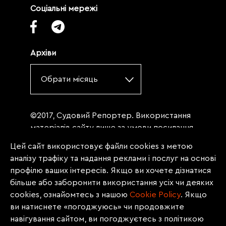
Соціальні мережі
Архіви
Обрати місяць
©2017, Судовий Репортер. Використання
матеріалів сайту лише за умови посилання
(для інтернет-видань - гіперпосилання) на
Цей сайт використовує файли cookies з метою
«Судовий репортер» не нижче третього
аналізу трафіку та надання реклами і послуг на основі
абзацу. Матеріали, щодо яких міститься
профілю ваших інтересів. Якщо ви хочете дізнатися
заборона на повну републікацію
більше або заборонити використання усіх чи деяких
(передрук, копіювання, відтворення або
cookies, ознайомтесь з нашою
Сookie Policy
. Якщо
інше використання), заборонено
ви натиснете «погоджуюсь» чи продовжите
передруковувати без згоди редакції.
навігування сайтом, ви погоджуєтесь з політикою
Матеріали з позначкою PROMOTED, ЗА