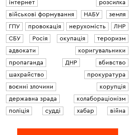
інтернет
розсилка
військові формування
НАБУ
земля
ГПУ
провокація
нерухомість
ЛНР
СБУ
Росія
окупація
тероризм
адвокати
коригувальники
пропаганда
ДНР
вбивство
шахрайство
прокуратура
воєнні злочини
корупція
державна зрада
колабораціонізм
поліція
судді
хабар
війна