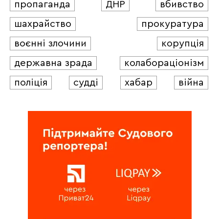
пропаганда
ДНР
вбивство
шахрайство
прокуратура
воєнні злочини
корупція
державна зрада
колабораціонізм
поліція
судді
хабар
війна