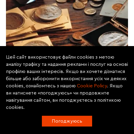
Цей сайт використовує файли cookies з метою
аналізу трафіку та надання реклами і послуг на основі
профілю ваших інтересів. Якщо ви хочете дізнатися
більше або заборонити використання усіх чи деяких
cookies, ознайомтесь з нашою
Сookie Policy
. Якщо
Луцький міськрайонний суд Волинської
ви натиснете «погоджуюсь» чи продовжите
області визнав громадянина винним у
навігування сайтом, ви погоджуєтесь з політикою
закінченому замаху на контрабанду.
cookies.
Про це повідомляє
«Судовий репортер»
із
Погоджуюсь
посиланням на
вирок
від 8 січня.