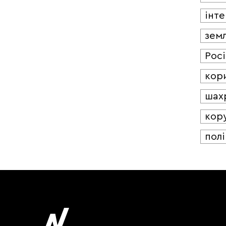
інт
зем
Росі
кор
шах
кор
полі