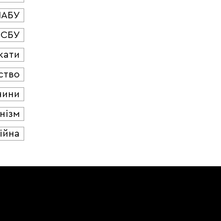
НАБУ
СБУ
кати
ство
чини
нізм
ійна