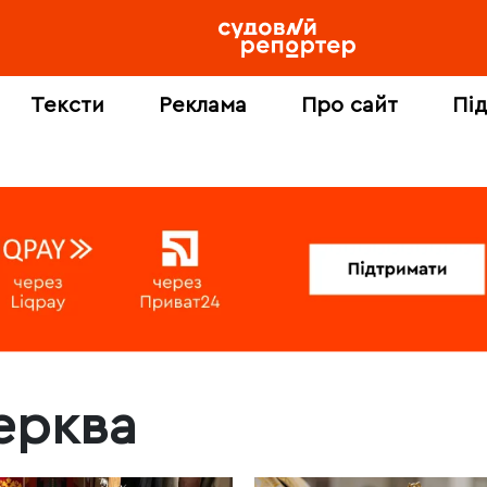
Тексти
Реклама
Про сайт
Пі
ерква