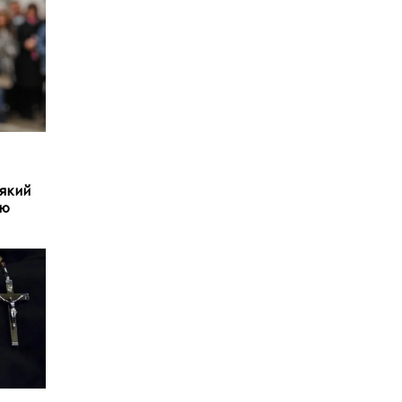
який
ію