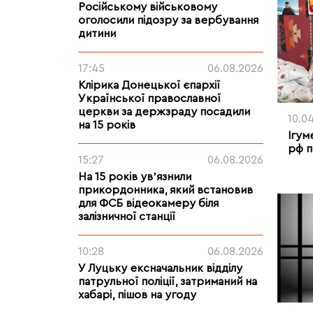
Російському військовому
оголосили підозру за вербування
дитини
17:45
06.08.2026
Клірика Донецької єпархії
Української православної
церкви за держзраду посадили
10.0
на 15 років
Ігум
рф п
15:27
06.08.2026
На 15 років увʼязнили
прикордонника, який встановив
для ФСБ відеокамеру біля
залізничної станції
10:28
06.08.2026
У Луцьку ексначальник відділу
патрульної поліції, затриманий на
хабарі, пішов на угоду