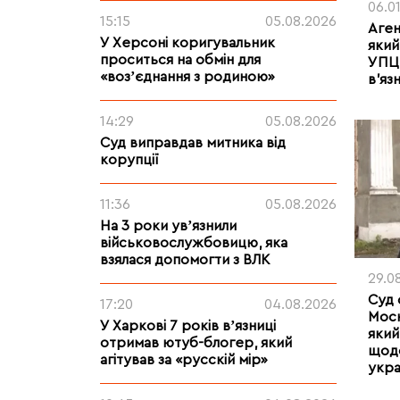
06.0
15:15
05.08.2026
Аген
У Херсоні коригувальник
який
проситься на обмін для
УПЦ,
«возʼєднання з родиною»
в’яз
14:29
05.08.2026
Суд виправдав митника від
корупції
11:36
05.08.2026
На 3 роки увʼязнили
військовослужбовицю, яка
взялася допомогти з ВЛК
29.0
Суд
17:20
04.08.2026
Моск
У Харкові 7 років вʼязниці
який
отримав ютуб-блогер, який
щодо
агітував за «русскій мір»
укра