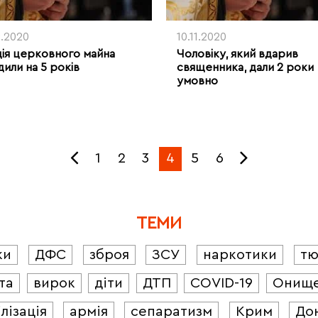
2.2020
10.11.2020
ія церковного майна
Чоловіку, який вдарив
дили на 5 років
священника, дали 2 роки
умовно
1
2
3
4
5
6
ТЕМИ
ки
ДФС
зброя
ЗСУ
наркотики
т
та
вирок
діти
ДТП
COVID-19
Онищ
лізація
армія
сепаратизм
Крим
До