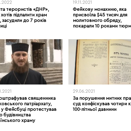
1.2022
19.11.2021
та терористів «ДНР»,
Фейкову монахиню, яка
 хотів підпалити храм
присвоїла $45 тисяч для
 засудили до 7 років
молитовного обряду,
ниці
покарали 10 роками тюр
8.2021
29.06.2021
 оштрафував священника
За порушення митних пр
овського патріархату,
суд конфіскував чотири к
 у Фейсбуці протестував
100-літньої давнини
 будівництва
їнського храму