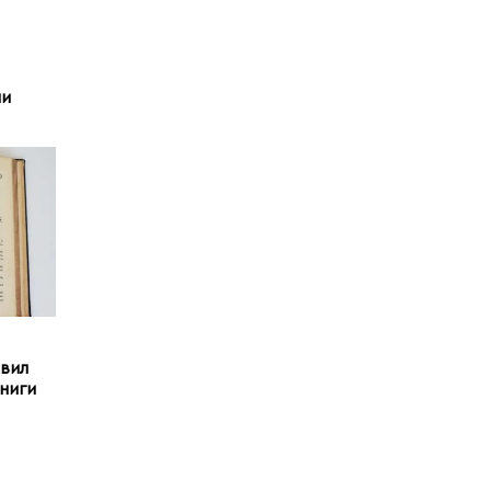
ми
авил
ниги