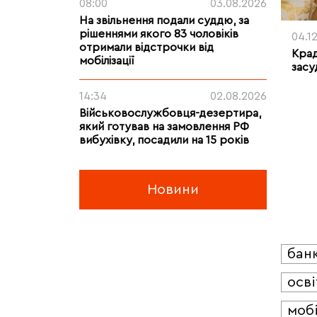
08:00
03.08.2026
На звільнення подали суддю, за
рішеннями якого 83 чоловіків
04.1
отримали відстрочки від
Крад
мобілізації
засу
14:34
02.08.2026
Військовослужбовця-дезертира,
який готував на замовлення РФ
вибухівку, посадили на 15 років
Новини
бан
осві
мобі