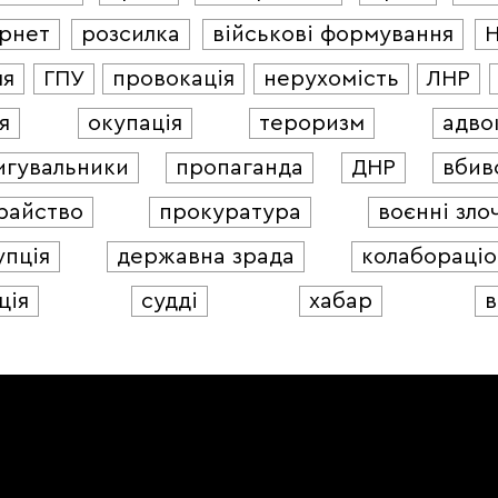
ернет
розсилка
військові формування
ля
ГПУ
провокація
нерухомість
ЛНР
я
окупація
тероризм
адво
игувальники
пропаганда
ДНР
вбив
райство
прокуратура
воєнні зло
упція
державна зрада
колабораціо
ція
судді
хабар
в