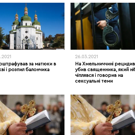
6.2021
26.03.2021
оштрафував за матюки в
На Хмельниччині рецидив
ві і розпил балончика
убив священника, який ні
чіплявся і говорив на
сексуальні теми