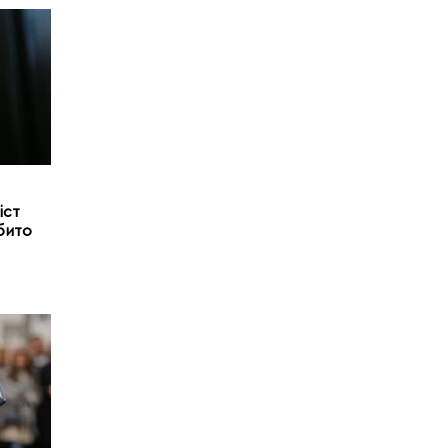
іст
бито