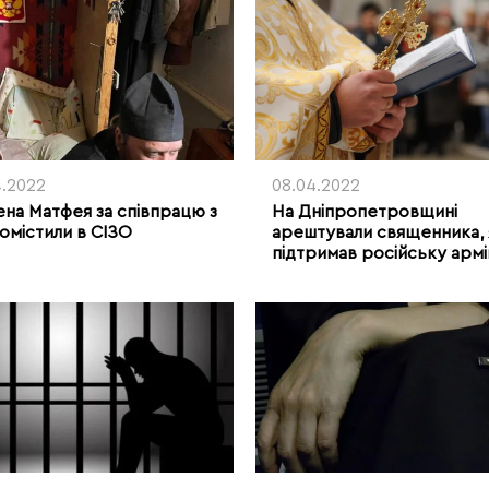
4.2022
08.04.2022
ена Матфея за співпрацю з
На Дніпропетровщині
омістили в СІЗО
арештували священника, 
підтримав російську арм