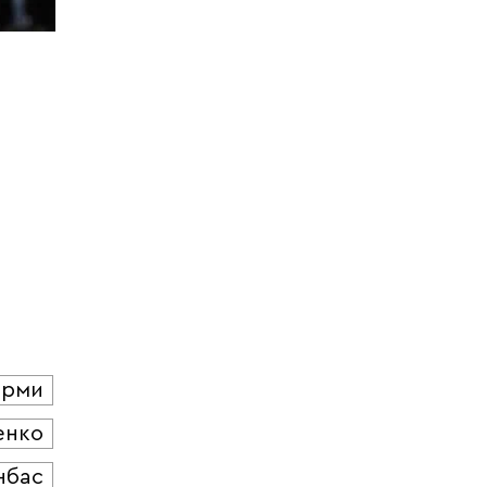
юрми
енко
нбас