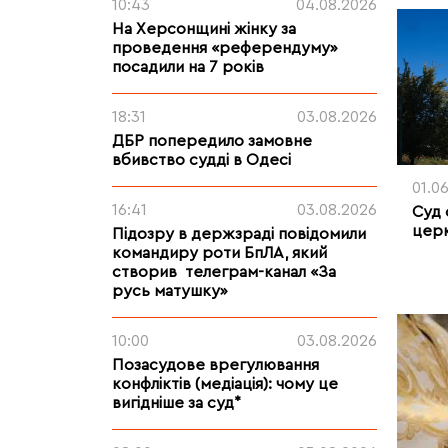
10:43
04.08.2026
На Херсонщині жінку за
проведення «референдуму»
посадили на 7 років
18:31
03.08.2026
ДБР попередило замовне
вбивство судді в Одесі
01.0
16:41
03.08.2026
Суд 
церк
Підозру в держзраді повідомили
командиру роти БпЛА, який
створив телеграм-канал «За
русь матушку»
10:00
03.08.2026
Позасудове врегулювання
конфліктів (медіація): чому це
вигідніше за суд*