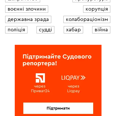
воєнні злочини
корупція
державна зрада
колабораціонізм
поліція
судді
хабар
війна