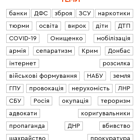
банки
ДФС
зброя
ЗСУ
наркотики
тюрми
освіта
вирок
діти
ДТП
COVID-19
Онищенко
мобілізація
армія
сепаратизм
Крим
Донбас
інтернет
розсилка
військові формування
НАБУ
земля
ГПУ
провокація
нерухомість
ЛНР
СБУ
Росія
окупація
тероризм
адвокати
коригувальники
пропаганда
ДНР
вбивство
шахрайство
прокуратура