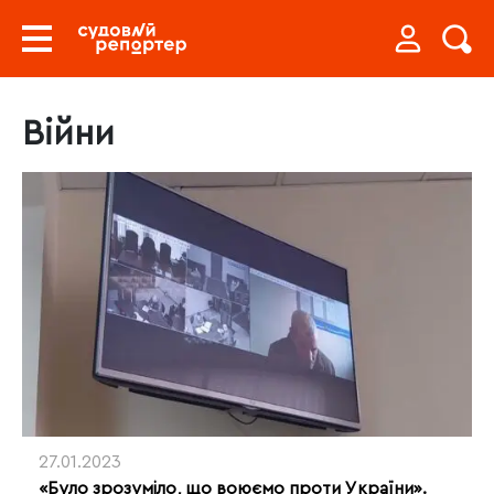
Війни
27.01.2023
«Було зрозуміло, що воюємо проти України».