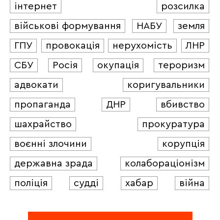
інтернет
розсилка
військові формування
НАБУ
земля
ГПУ
провокація
нерухомість
ЛНР
СБУ
Росія
окупація
тероризм
адвокати
коригувальники
пропаганда
ДНР
вбивство
шахрайство
прокуратура
воєнні злочини
корупція
державна зрада
колабораціонізм
поліція
судді
хабар
війна