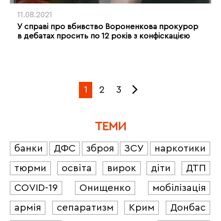
11.08.2021
У справі про вбивство Вороненкова прокурор
в дебатах просить по 12 років з конфіскацією
1
2
3
ТЕМИ
банки
ДФС
зброя
ЗСУ
наркотики
тюрми
освіта
вирок
діти
ДТП
COVID-19
Онищенко
мобілізація
армія
сепаратизм
Крим
Донбас