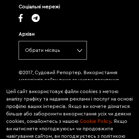
Соціальні мережі
Архіви
Обрати місяць
©2017, Судовий Репортер. Використання
матеріалів сайту лише за умови посилання
(для інтернет-видань - гіперпосилання) на
Цей сайт використовує файли cookies з метою
«Судовий репортер» не нижче третього
аналізу трафіку та надання реклами і послуг на основі
абзацу. Матеріали, щодо яких міститься
профілю ваших інтересів. Якщо ви хочете дізнатися
заборона на повну републікацію
більше або заборонити використання усіх чи деяких
(передрук, копіювання, відтворення або
cookies, ознайомтесь з нашою
Сookie Policy
. Якщо
інше використання), заборонено
ви натиснете «погоджуюсь» чи продовжите
передруковувати без згоди редакції.
навігування сайтом, ви погоджуєтесь з політикою