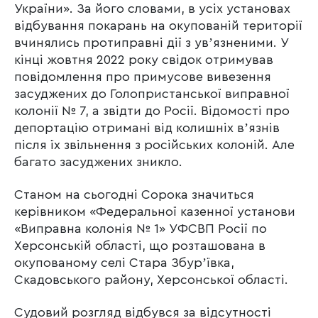
України». За його словами, в усіх установах
відбування покарань на окупованій території
вчинялись протиправні дії з увʼязненими. У
кінці жовтня 2022 року свідок отримував
повідомлення про примусове вивезення
засуджених до Голопристанської виправної
колонії № 7, а звідти до Росії. Відомості про
депортацію отримані від колишніх вʼязнів
після їх звільнення з російських колоній. Але
багато засуджених зникло.
Станом на сьогодні Сорока значиться
керівником «Федеральної казенної установи
«Виправна колонія № 1» УФСВП Росії по
Херсонській області, що розташована в
окупованому селі Стара Збурʼївка,
Скадовського району, Херсонської області.
Судовий розгляд відбувся за відсутності