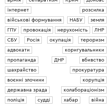
інтернет
розсилка
військові формування
НАБУ
земля
ГПУ
провокація
нерухомість
ЛНР
СБУ
Росія
окупація
тероризм
адвокати
коригувальники
пропаганда
ДНР
вбивство
шахрайство
прокуратура
воєнні злочини
корупція
державна зрада
колабораціонізм
поліція
судді
хабар
війна