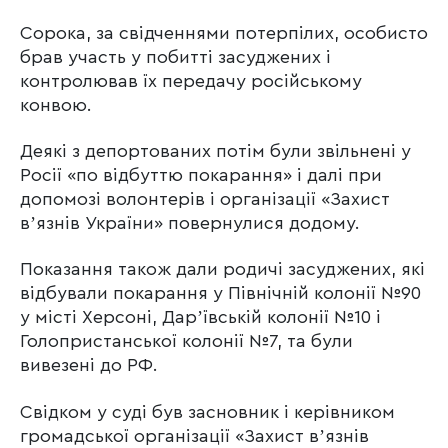
Сорока, за свідченнями потерпілих, особисто
брав участь у побитті засуджених і
контролював їх передачу російському
конвою.
Деякі з депортованих потім були звільнені у
Росії «по відбуттю покарання» і далі при
допомозі волонтерів і організації «Захист
вʼязнів України» повернулися додому.
Показання також дали родичі засуджених, які
відбували покарання у Північній колонії №90
у місті Херсоні, Дарʼївській колонії №10 і
Голопристанської колонії №7, та були
вивезені до РФ.
Свідком у суді був засновник і керівником
громадської організації «Захист вʼязнів