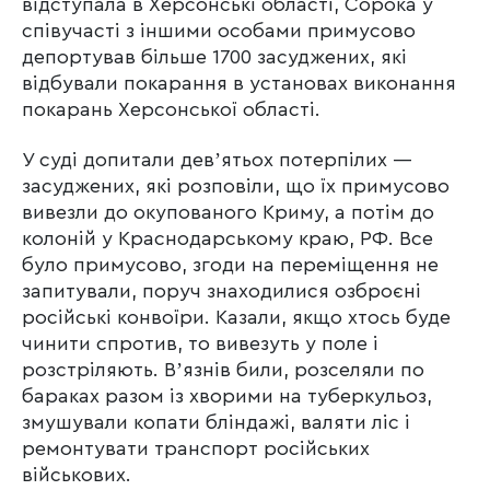
відступала в Херсонські області, Сорока у
співучасті з іншими особами примусово
депортував більше 1700 засуджених, які
відбували покарання в установах виконання
покарань Херсонської області.
У суді допитали девʼятьох потерпілих —
засуджених, які розповіли, що їх примусово
вивезли до окупованого Криму, а потім до
колоній у Краснодарському краю, РФ. Все
було примусово, згоди на переміщення не
запитували, поруч знаходилися озброєні
російські конвоїри. Казали, якщо хтось буде
чинити спротив, то вивезуть у поле і
розстріляють. Вʼязнів били, розселяли по
бараках разом із хворими на туберкульоз,
змушували копати бліндажі, валяти ліс і
ремонтувати транспорт російських
військових.