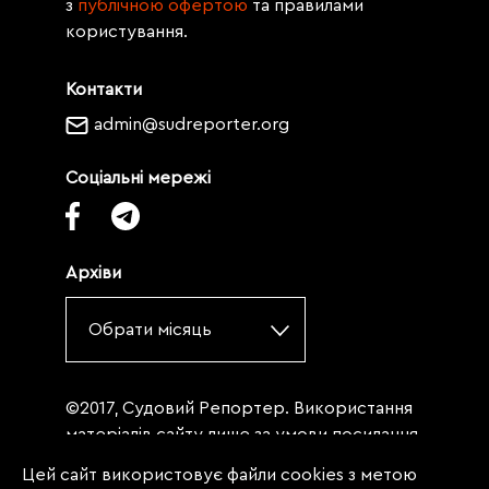
з
публічною офертою
та правилами
користування.
Контакти
admin@sudreporter.org
Соціальні мережі
Архіви
Обрати місяць
©2017, Судовий Репортер. Використання
матеріалів сайту лише за умови посилання
(для інтернет-видань - гіперпосилання) на
Цей сайт використовує файли cookies з метою
«Судовий репортер» не нижче третього