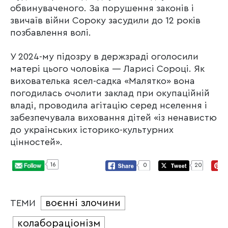
обвинуваченого. За порушення законів і
звичаїв війни Сороку засудили до 12 років
позбавлення волі.
У 2024-му підозру в держзраді оголосили
матері цього чоловіка — Ларисі Сороці. Як
вихователька ясел-садка «Малятко» вона
погодилась очолити заклад при окупаційній
владі, проводила агітацію серед нселення і
забезпечувала виховання дітей «із ненавистю
до українських історико-культурних
цінностей».
16
0
20
воєнні злочини
ТЕМИ
колабораціонізм