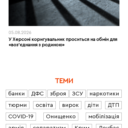
05.08.2026
У Херсоні коригувальник проситься на обмін для
«возʼєднання з родиною»
ТЕМИ
банки
ДФС
зброя
ЗСУ
наркотики
тюрми
освіта
вирок
діти
ДТП
COVID-19
Онищенко
мобілізація
армія
сепаратизм
Крим
Донбас