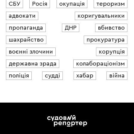
СБУ
Росія
окупація
тероризм
адвокати
коригувальники
пропаганда
ДНР
вбивство
шахрайство
прокуратура
воєнні злочини
корупція
державна зрада
колабораціонізм
поліція
судді
хабар
війна