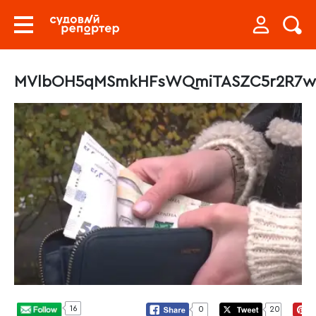
MVlbOH5qMSmkHFsWQmiTASZC5r2R7w
16
0
20