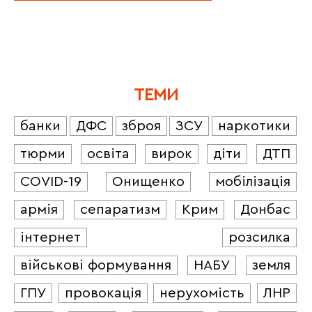
ТЕМИ
банки
ДФС
зброя
ЗСУ
наркотики
тюрми
освіта
вирок
діти
ДТП
COVID-19
Онищенко
мобілізація
армія
сепаратизм
Крим
Донбас
інтернет
розсилка
військові формування
НАБУ
земля
ГПУ
провокація
нерухомість
ЛНР