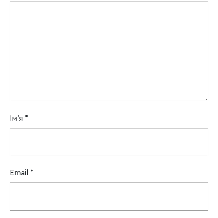
Ім'я
*
Email
*