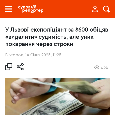
У Львові експоліціянт за $600 обіцяв
«видалити» судимість, але уник
покарання через строки
Вівторок, 14 Січня 2025, 11:25
636