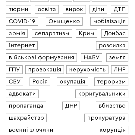
тюрми
освіта
вирок
діти
ДТП
COVID-19
Онищенко
мобілізація
армія
сепаратизм
Крим
Донбас
інтернет
розсилка
військові формування
НАБУ
земля
ГПУ
провокація
нерухомість
ЛНР
СБУ
Росія
окупація
тероризм
адвокати
коригувальники
пропаганда
ДНР
вбивство
шахрайство
прокуратура
воєнні злочини
корупція