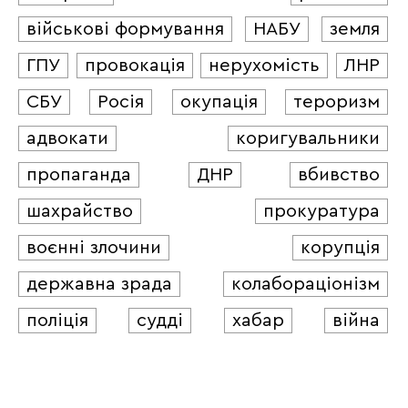
військові формування
НАБУ
земля
ГПУ
провокація
нерухомість
ЛНР
СБУ
Росія
окупація
тероризм
адвокати
коригувальники
пропаганда
ДНР
вбивство
шахрайство
прокуратура
воєнні злочини
корупція
державна зрада
колабораціонізм
поліція
судді
хабар
війна