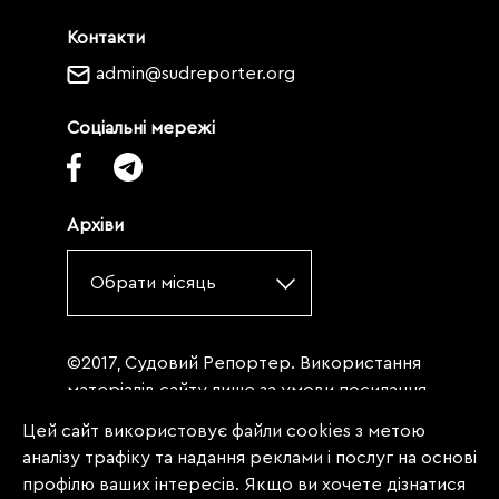
Контакти
admin@sudreporter.org
Соціальні мережі
Архіви
Обрати місяць
©2017, Судовий Репортер. Використання
матеріалів сайту лише за умови посилання
(для інтернет-видань - гіперпосилання) на
Цей сайт використовує файли cookies з метою
«Судовий репортер» не нижче третього
аналізу трафіку та надання реклами і послуг на основі
абзацу. Матеріали, щодо яких міститься
профілю ваших інтересів. Якщо ви хочете дізнатися
заборона на повну републікацію