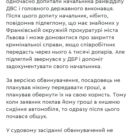
одночасно допитали начальника райвідділу
ДВС і головного державного виконавця.
Після цього допиту начальник, нібито,
повідомив підлеглому, що має знайомих у
Франківській окружній прокуратурі міста
Львова і може домовитися про закриття
кримінальної справи, якщо співробітник
передасть через нього 4 тисячі доларів. Але
підлеглий звернувся у ДБР і допоміг
задокументувати свого начальника.
За версією обвинувачення, посадовець не
планував нікому передавати гроші, а
планував обернути їх на свою користь. Тому
коли заявник поклав йому гроші в кишеню
сидіння автомобіля, то одразу після цього
почався обшук.
У судовому засіданні обвинувачений не