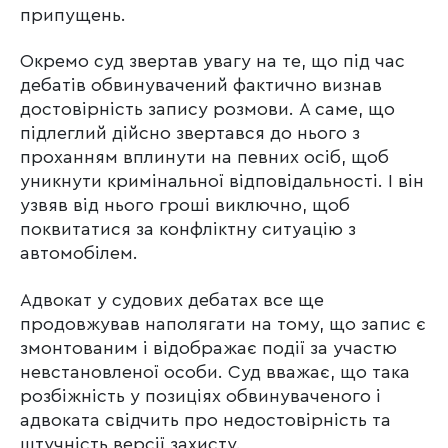
припущень.
Окремо суд звертав увагу на те, що під час
дебатів обвинувачений фактично визнав
достовірність запису розмови. А саме, що
підлеглий дійсно звертався до нього з
проханням вплинути на певних осіб, щоб
уникнути кримінальної відповідальності. І він
узвяв від нього гроші виключно, щоб
поквитатися за конфліктну ситуацію з
автомобілем.
Адвокат у судових дебатах все ще
продовжував наполягати на тому, що запис є
змонтованим і відображає події за участю
невстановленої особи. Суд вважає, що така
розбіжність у позиціях обвинуваченого і
адвоката свідчить про недостовірність та
штучність версії захисту.