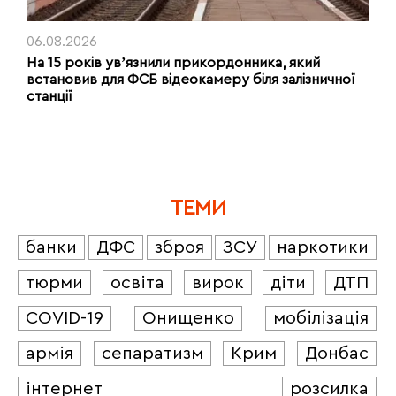
06.08.2026
На 15 років увʼязнили прикордонника, який
встановив для ФСБ відеокамеру біля залізничної
станції
ТЕМИ
банки
ДФС
зброя
ЗСУ
наркотики
тюрми
освіта
вирок
діти
ДТП
COVID-19
Онищенко
мобілізація
армія
сепаратизм
Крим
Донбас
інтернет
розсилка