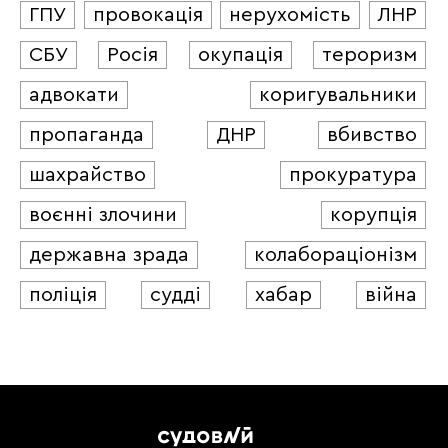
ГПУ
провокація
нерухомість
ЛНР
СБУ
Росія
окупація
тероризм
адвокати
коригувальники
пропаганда
ДНР
вбивство
шахрайство
прокуратура
воєнні злочини
корупція
державна зрада
колабораціонізм
поліція
судді
хабар
війна