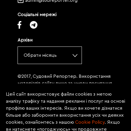
admin@sudreporter.org
Соціальні мережі
Архіви
Обрати місяць
©2017, Судовий Репортер. Використання
матеріалів сайту лише за умови посилання
(для інтернет-видань - гіперпосилання) на
Цей сайт використовує файли cookies з метою
«Судовий репортер» не нижче третього
аналізу трафіку та надання реклами і послуг на основі
абзацу. Матеріали, щодо яких міститься
профілю ваших інтересів. Якщо ви хочете дізнатися
заборона на повну републікацію
більше або заборонити використання усіх чи деяких
(передрук, копіювання, відтворення або
cookies, ознайомтесь з нашою
Сookie Policy
. Якщо
інше використання), заборонено
ви натиснете «погоджуюсь» чи продовжите