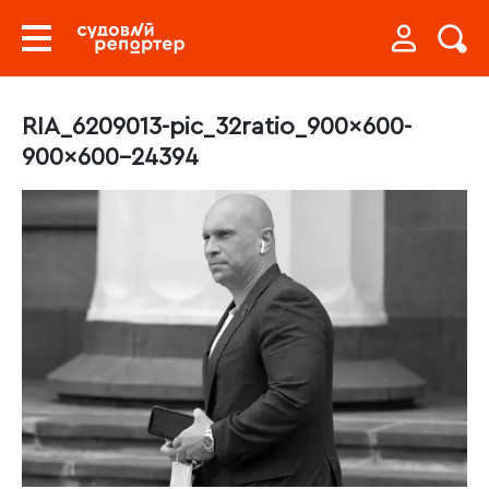
RIA_6209013-pic_32ratio_900x600-
900×600-24394