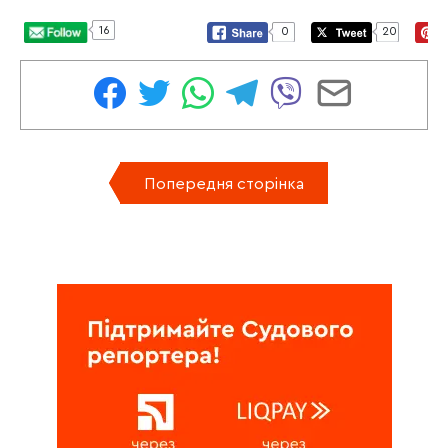
16
0
20
Попередня сторінка