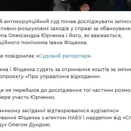
 антикорупційний суд почав досліджувати запис
тивно-розшукових заходів у справі за обвинувач
па Олександра Юрченка і його, як вважається,
ційного помічника Івана Фіщенка.
е повідомляє «
Судовий репортер
».
ка і Фіщенка судять за отримання коштів за зміни
опроєкту «Про управління відходами».
е не перейшов до дослідження тої частини розмо
бере участь Юрченко.
анньому засіданні відтворювалися аудізаписи
ування Фіщенка з агентом НАБУ і нардепом від «С
ду» Олегом Дундою.