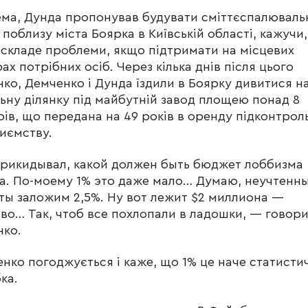
ма, Дунда пропонував будувати сміттєспалюваль
 поблизу міста Боярка в Київській області, кажучи
 складе проблеми, якщо підтримати на місцевих
ах потрібних осіб. Через кілька днів після цього
ко, Демченко і Дунда їздили в Боярку дивитися н
ьну ділянку під майбутній завод площею понад 8
рів, що передана на 49 років в оренду підконтро
иємству.
рикидывал, какой должен быть бюджет лоббизма
а. По-моему 1% это даже мало… Думаю, неучтенн
ты заложим 2,5%. Ну вот лежит $2 миллиона —
во… Так, чтоб все похлопали в ладошки, — говор
нко.
нко погоджується і каже, що 1% це наче статисти
ка.