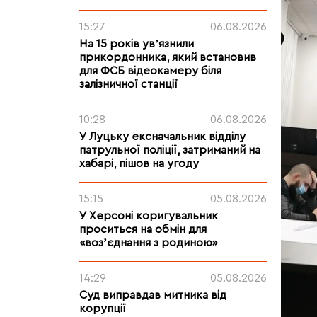
15:27
06.08.2026
На 15 років увʼязнили
прикордонника, який встановив
для ФСБ відеокамеру біля
залізничної станції
10:28
06.08.2026
У Луцьку ексначальник відділу
патрульної поліції, затриманий на
хабарі, пішов на угоду
15:15
05.08.2026
У Херсоні коригувальник
проситься на обмін для
«возʼєднання з родиною»
14:29
05.08.2026
Суд виправдав митника від
корупції