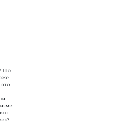
? Шо
тоже
 это
ли.
изме:
 вот
век?