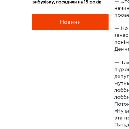
— Это
вибухівку, посадили на 15 років
начин
прове
Новини
— Но 
занес
понім
Демч
— Так
підхо
депут
мутны
лобби
лобби
Потом
«Ну в
эта п
Пятьд