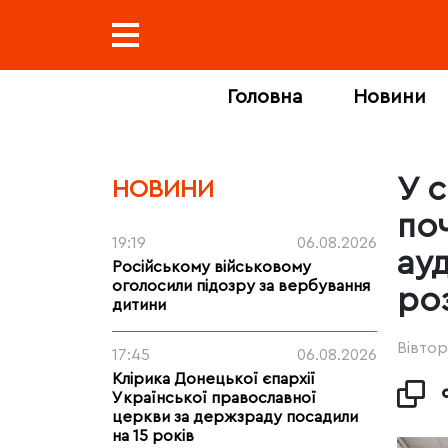
Головна
Новини
У 
НОВИНИ
по
19:19
06.08.2026
ау
Російському військовому
оголосили підозру за вербування
ро
дитини
Вівтор
17:45
06.08.2026
Клірика Донецької єпархії
Української православної
церкви за держзраду посадили
на 15 років