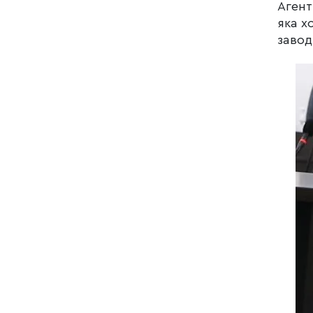
Агент
яка х
завод