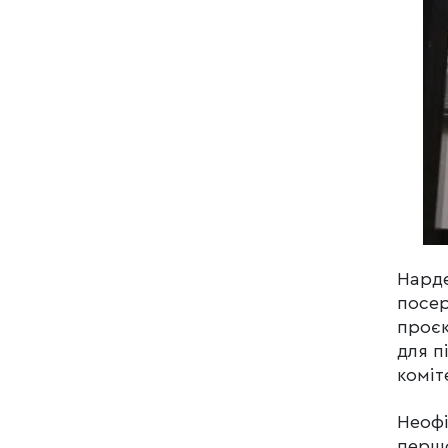
Нарде
посер
проєк
для п
коміт
Неофі
першо