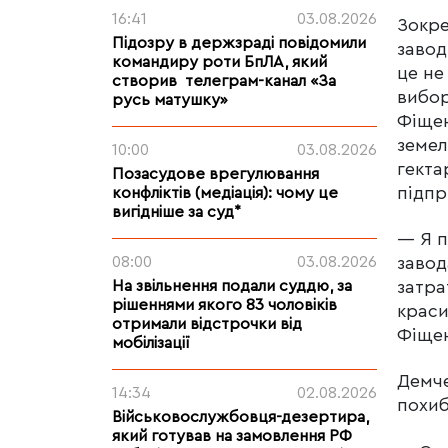
16:41
03.08.2026
Зокре
Підозру в держзраді повідомили
завод
командиру роти БпЛА, який
це не
створив телеграм-канал «За
вибор
русь матушку»
Фіщен
земел
10:00
03.08.2026
гекта
Позасудове врегулювання
підпр
конфліктів (медіація): чому це
вигідніше за суд*
— Я п
завод
08:00
03.08.2026
затра
На звільнення подали суддю, за
рішеннями якого 83 чоловіків
краси
отримали відстрочки від
Фіще
мобілізації
Демче
14:34
02.08.2026
похиб
Військовослужбовця-дезертира,
який готував на замовлення РФ