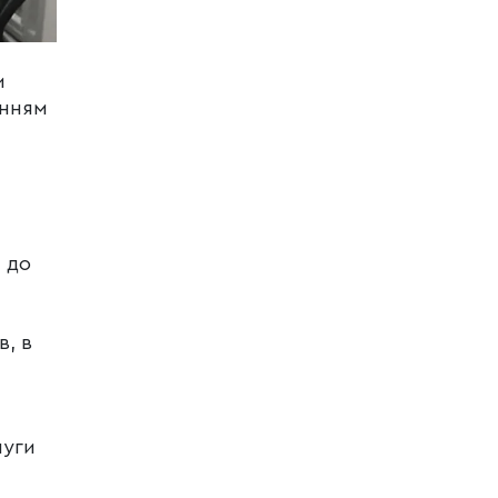
и
енням
 до
в, в
луги