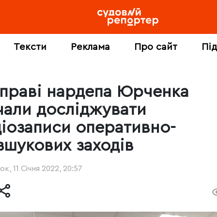
Тексти
Реклама
Про сайт
Пі
справі нардепа Юрченка
чали досліджувати
діозаписи оперативно-
зшукових заходів
ок, 11 Січня 2022, 20:57