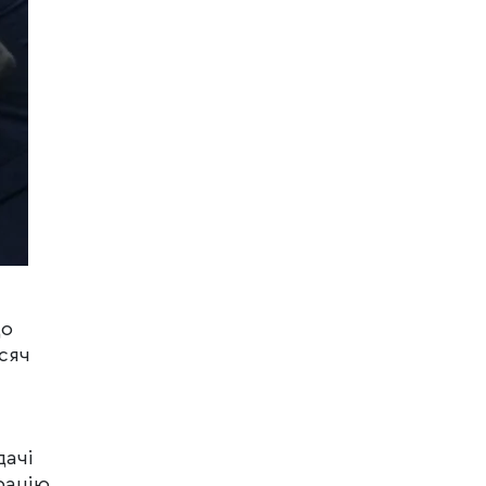
до
сяч
дачі
рацію,