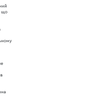
ний
, що
а
льному
ые
ив
чна