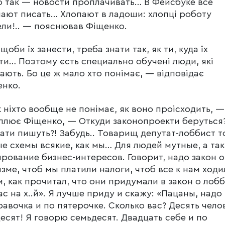
 так — новости проплачивать… В Фейсбуке все
ают писать… Хлопают в ладоши: хлопці роботу
ли!.. — пояснював Фіщенко.
щоби їх занести, треба знати так, як ти, куда їх
ти… Поэтому єсть специально обучені люди, які
ають. Бо це ж мало хто понімає, — відповідає
енко.
 ніхто вообще не понімає, як воно проісходить, —
плює Фіщенко, — Откуди законопроекти беруться
ати пишуть?! Забудь.. Товарищ депутат-лоббист 
е схемы всякие, как мы… Для людей мутные, а так
рование бизнес-интересов. Говорит, надо закон о
зме, чтоб мы платили налоги, чтоб все к нам ходи
, как прочитал, что они придумали в закон о лобб
ас на х..й». Я лучше приду и скажу: «Пацаны, надо
равочка и по пятерочке. Сколько вас? Десять чело
есят! Я говорю семьдесят. Двадцать себе и по