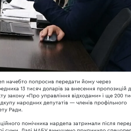
п начебто попросив передати йому через
едника 13 тисяч доларів за внесення пропозицій 
ту закону «Про управління відходами» і ще 200 ти
ідкупу народних депутатів — членів профільного
ету Ради.
ційного помічника нардепа затримали після пере
ї суми. Далі НАБУ вимушено припинило спецопе