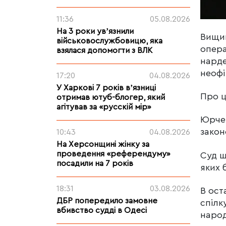
11:36
05.08.2026
На 3 роки увʼязнили
Вищий
військовослужбовицю, яка
опера
взялася допомогти з ВЛК
нарде
неофі
17:20
04.08.2026
У Харкові 7 років вʼязниці
Про ц
отримав ютуб-блогер, який
агітував за «русскій мір»
Юрчен
закон
10:43
04.08.2026
На Херсонщині жінку за
проведення «референдуму»
Суд щ
посадили на 7 років
яких 
18:31
03.08.2026
В ост
ДБР попередило замовне
спілк
вбивство судді в Одесі
наро