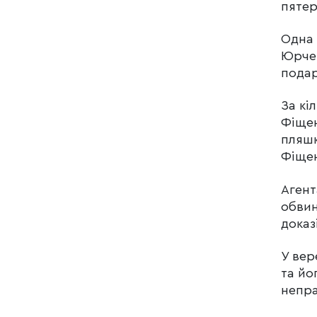
пятер
Одна 
Юрчен
подар
За кі
Фіщен
пляшк
Фіщен
Агент
обвин
доказ
У вер
та йо
непра