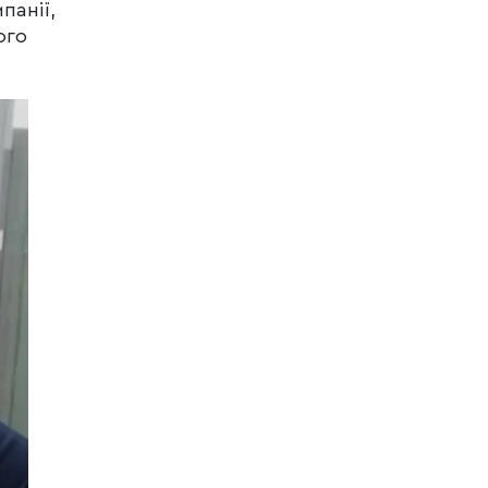
панії,
ого