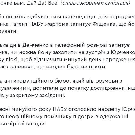
очке вам. Да? Да! Все.
(співрозмовники сміються)
із розмов відбувається напередодні дня народже
ка і агент НАБУ жартома запитує Фіщенка, що й
увати.
лька днів Демченко в телефонній розмові запитує
ка, чи можна йому захопити на зустріч з Юрченк
у віскі, щоб відзначити минулий день народження
ко запевняє, що нардеп буде не проти.
а антикорупційного бюро, який вів розмови з
уваченими, допитали до початку дослідження ін
ів у закритому засіданні.
есні минулого року НАБУ оголосило нардепу Юрч
го неофіційному помічнику підозри в одержанні
вомірної вигоди.