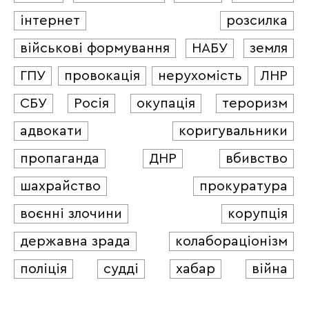
інтернет
розсилка
військові формування
НАБУ
земля
ГПУ
провокація
нерухомість
ЛНР
СБУ
Росія
окупація
тероризм
адвокати
коригувальники
пропаганда
ДНР
вбивство
шахрайство
прокуратура
воєнні злочини
корупція
державна зрада
колабораціонізм
поліція
судді
хабар
війна