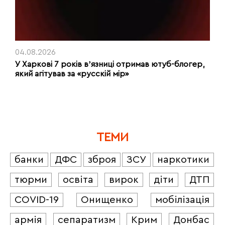
04.08.2026
У Харкові 7 років вʼязниці отримав ютуб-блогер,
який агітував за «русскій мір»
ТЕМИ
банки
ДФС
зброя
ЗСУ
наркотики
тюрми
освіта
вирок
діти
ДТП
COVID-19
Онищенко
мобілізація
армія
сепаратизм
Крим
Донбас