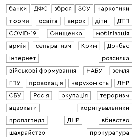
банки
ДФС
зброя
ЗСУ
наркотики
тюрми
освіта
вирок
діти
ДТП
COVID-19
Онищенко
мобілізація
армія
сепаратизм
Крим
Донбас
інтернет
розсилка
військові формування
НАБУ
земля
ГПУ
провокація
нерухомість
ЛНР
СБУ
Росія
окупація
тероризм
адвокати
коригувальники
пропаганда
ДНР
вбивство
шахрайство
прокуратура