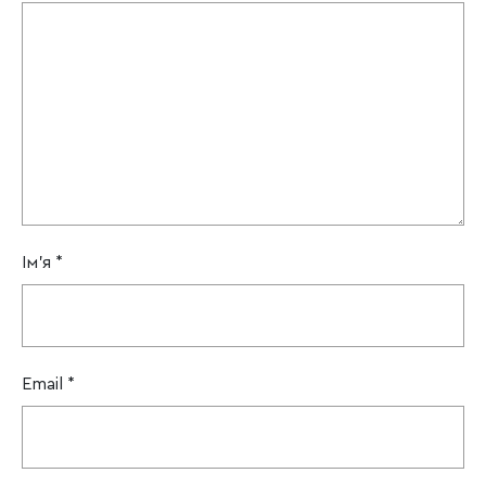
Ім'я
*
Email
*