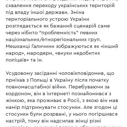
схвалення переходу українських територій
під владу іншої держави. Зміна
територіального устрою України
розглядається як бажаний сценарій саме
через нібито “проблемність” певних
національних/етнорегіональних груп.
Мешканці Галичини зображуються як «інший
народ», мародери, «внуки недобитих
поліцаїв» та ін.
Усудовому засіданні чоловікповідомив, що
приїхав з Польщі в Україну після початку
повномасштабної війни. Перебуваючи за
кордоном, він в інтернеті познайомився з
жінкою, яка проживає в Росії, з якою він мав
намір підтримувати стосунки. Але згодом ці
стосунки були розрвані, у нього погіршився
настрій, тому він надсилав жінці різні