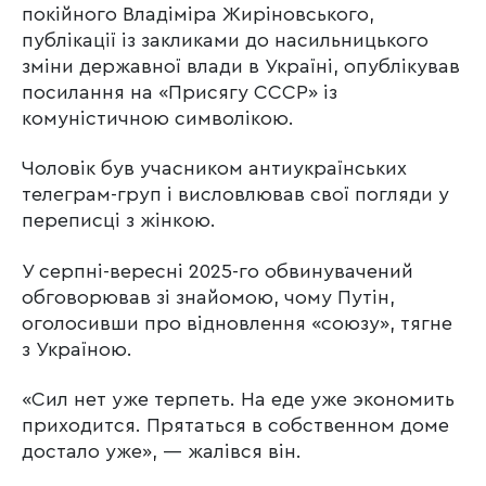
покійного Владіміра Жиріновського,
публікації із закликами до насильницького
зміни державної влади в Україні, опублікував
посилання на «Присягу СССР» із
комуністичною символікою.
Чоловік був учасником антиукраїнських
телеграм-груп і висловлював свої погляди у
переписці з жінкою.
У серпні-вересні 2025-го обвинувачений
обговорював зі знайомою, чому Путін,
оголосивши про відновлення «союзу», тягне
з Україною.
«Сил нет уже терпеть. На еде уже экономить
приходится. Прятаться в собственном доме
достало уже», — жалівся він.