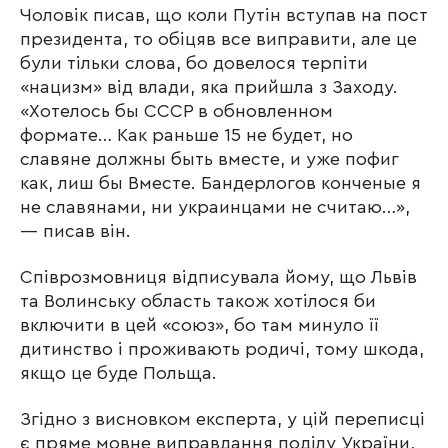
Чоловік писав, що коли Путін вступав на пост
президента, то обіцяв все виправити, але це
були тільки слова, бо довелося терпіти
«нацизм» від влади, яка прийшла з Заходу.
«Хотелось бы СССР в обновленном
формате… Как раньше 15 не будет, но
славяне должны быть вместе, и уже пофиг
как, лиш бы Вместе. Бандерлогов конченые я
не славянами, ни украинцами не считаю…»,
— писав він.
Співрозмовниця відписувала йому, що Львів
та Волинську область також хотілося би
включити в цей «союз», бо там минуло її
дитинство і проживають родичі, тому шкода,
якщо це буде Польща.
Згідно з висновком експерта, у цій переписці
є пряме мовне виправдання поділу України,