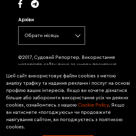
Архіви
Обрати місяць
©2017, Судовий Репортер. Використання
матеріалів сайту лише за умови посилання
(для інтернет-видань - гіперпосилання) на
Цей сайт використовує файли cookies з метою
«Судовий репортер» не нижче третього
аналізу трафіку та надання реклами і послуг на основі
абзацу. Матеріали, щодо яких міститься
профілю ваших інтересів. Якщо ви хочете дізнатися
заборона на повну републікацію
більше або заборонити використання усіх чи деяких
(передрук, копіювання, відтворення або
cookies, ознайомтесь з нашою
Сookie Policy
. Якщо
інше використання), заборонено
ви натиснете «погоджуюсь» чи продовжите
передруковувати без згоди редакції.
навігування сайтом, ви погоджуєтесь з політикою
Матеріали з позначкою PROMOTED, ЗА
cookies.
ПІДТРИМКИ, * публікуються на правах