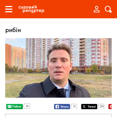
рибін
16
0
20