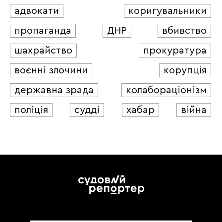
адвокати
коригувальники
пропаганда
ДНР
вбивство
шахрайство
прокуратура
воєнні злочини
корупція
державна зрада
колабораціонізм
поліція
судді
хабар
війна