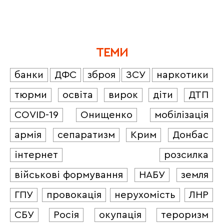
ТЕМИ
банки
ДФС
зброя
ЗСУ
наркотики
тюрми
освіта
вирок
діти
ДТП
COVID-19
Онищенко
мобілізація
армія
сепаратизм
Крим
Донбас
інтернет
розсилка
військові формування
НАБУ
земля
ГПУ
провокація
нерухомість
ЛНР
СБУ
Росія
окупація
тероризм