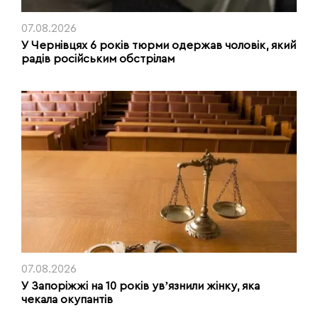
07.08.2026
У Чернівцях 6 років тюрми одержав чоловік, який
радів російським обстрілам
07.08.2026
У Запоріжжі на 10 років увʼязнили жінку, яка
чекала окупантів