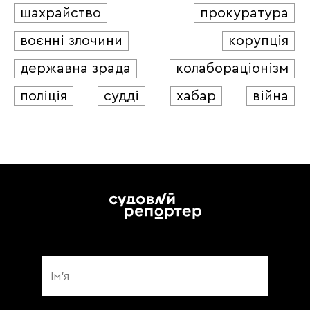
шахрайство
прокуратура
воєнні злочини
корупція
державна зрада
колабораціонізм
поліція
судді
хабар
війна