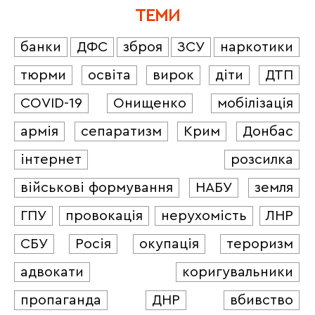
ТЕМИ
банки
ДФС
зброя
ЗСУ
наркотики
тюрми
освіта
вирок
діти
ДТП
COVID-19
Онищенко
мобілізація
армія
сепаратизм
Крим
Донбас
інтернет
розсилка
військові формування
НАБУ
земля
ГПУ
провокація
нерухомість
ЛНР
СБУ
Росія
окупація
тероризм
адвокати
коригувальники
пропаганда
ДНР
вбивство