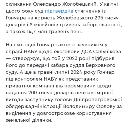
скликання Олександр Жолобецький. У квітні
цього року суд
підтвердив
стягнення із
Гончара на користь Жолобецького 295 тисяч
доларів і 8 мільйонів гривень заборгованості,
а також 14,7 млн гривень пені.
На сьогодні Гончар також є заявником у
справі НАБУ щодо ексголови ДСА Сальнікова
— стверджує, що той у 2023 році підбурив
його до передачі хабара суддя Верховного
суду. А ще в травні-липні 2024 року Гончар
під контролем НАБУ як представник
приватної компанії вів перемовини щодо
надання 200 тисяч доларів неправомірної
вигоди заступнику голови Дніпропетровської
облдержадміністрації Володимиру Орлову за
виділення у довгострокове користування
земельної ділянки.