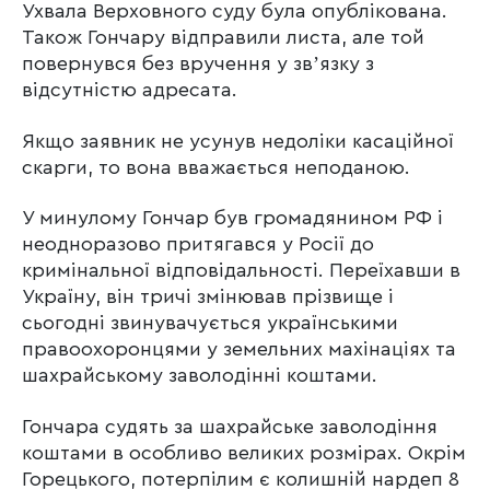
Ухвала Верховного суду була опублікована.
Також Гончару відправили листа, але той
повернувся без вручення у звʼязку з
відсутністю адресата.
Якщо заявник не усунув недоліки касаційної
скарги, то вона вважається неподаною.
У минулому Гончар був громадянином РФ і
неодноразово притягався у Росії до
кримінальної відповідальності. Переїхавши в
Україну, він тричі змінював прізвище і
сьогодні звинувачується українськими
правоохоронцями у земельних махінаціях та
шахрайському заволодінні коштами.
Гончара судять за шахрайське заволодіння
коштами в особливо великих розмірах. Окрім
Горецького, потерпілим є колишній нардеп 8