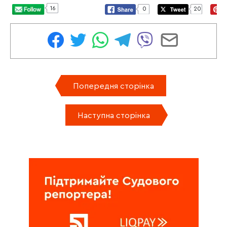
16
0
20
Попередня сторінка
Наступна сторінка