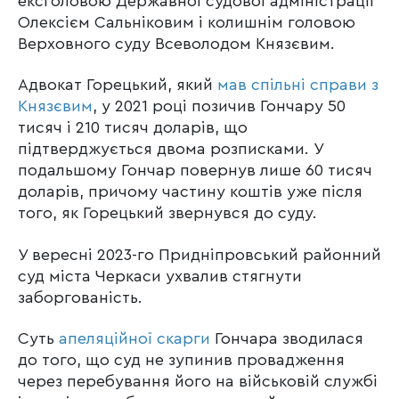
ексголовою Державної судової адміністрації
Олексієм Сальніковим і колишнім головою
Верховного суду Всеволодом Князєвим.
Адвокат Горецький, який
мав спільні справи з
Князєвим
, у 2021 році позичив Гончару 50
тисяч і 210 тисяч доларів, що
підтверджується двома розписками. У
подальшому Гончар повернув лише 60 тисяч
доларів, причому частину коштів уже після
того, як Горецький звернувся до суду.
У вересні 2023-го Придніпровський районний
суд міста Черкаси ухвалив стягнути
заборгованість.
Суть
апеляційної скарги
Гончара зводилася
до того, що суд не зупинив провадження
через перебування його на військовій службі