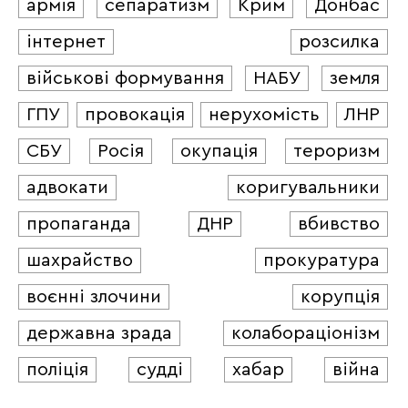
армія
сепаратизм
Крим
Донбас
інтернет
розсилка
військові формування
НАБУ
земля
ГПУ
провокація
нерухомість
ЛНР
СБУ
Росія
окупація
тероризм
адвокати
коригувальники
пропаганда
ДНР
вбивство
шахрайство
прокуратура
воєнні злочини
корупція
державна зрада
колабораціонізм
поліція
судді
хабар
війна