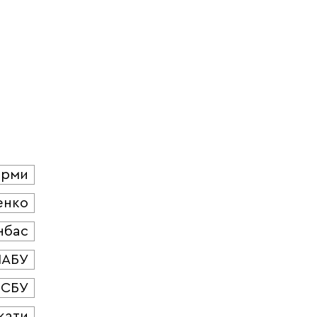
юрми
енко
нбас
НАБУ
СБУ
кати