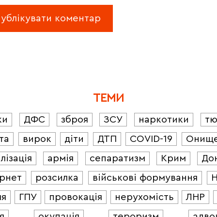
ТЕМИ
ки
ДФС
зброя
ЗСУ
наркотики
т
та
вирок
діти
ДТП
COVID-19
Онищ
лізація
армія
сепаратизм
Крим
До
ернет
розсилка
військові формування
ля
ГПУ
провокація
нерухомість
ЛНР
я
окупація
тероризм
адво