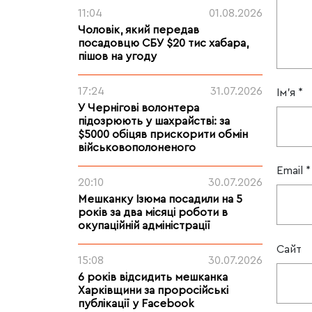
11:04
01.08.2026
Чоловік, який передав
посадовцю СБУ $20 тис хабара,
пішов на угоду
17:24
31.07.2026
Ім'я
*
У Чернігові волонтера
підозрюють у шахрайстві: за
$5000 обіцяв прискорити обмін
військовополоненого
Email
*
20:10
30.07.2026
Мешканку Ізюма посадили на 5
років за два місяці роботи в
окупаційній адміністрації
Сайт
15:08
30.07.2026
6 років відсидить мешканка
Харківщини за проросійські
публікації у Facebook