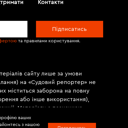
дтримати
Контакти
офертою
та правилами користування.
теріалів сайту лише за умови
илання) на «Судовий репортер» не
их міститься заборона на повну
орення або інше використання),
акції. Матеріали з позначкою
на правах реклами.
 профілю ваших
знайомтесь з нашою