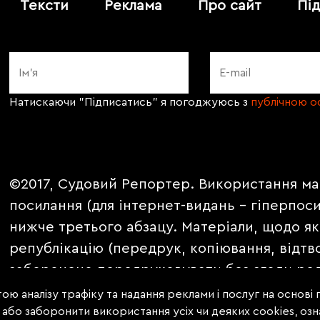
Тексти
Реклама
Про сайт
Пі
Натискаючи "Підписатись" я погоджуюсь з
публічною 
©2017, Судовий Репортер. Використання ма
посилання (для інтернет-видань - гіперпос
нижче третього абзацу. Матеріали, щодо як
републікацію (передрук, копіювання, відтв
заборонено передруковувати без згоди ред
PROMOTED, ЗА ПІДТРИМКИ, * публікуються 
ою аналізу трафіку та надання реклами і послуг на основі
е або заборонити використання усіх чи деяких cookies, о