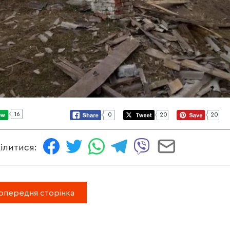
16
0
20
20
ілитися:
опередня сторінка