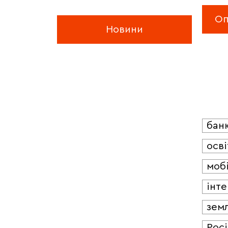
Новини
бан
осві
мобі
інт
зем
Росі