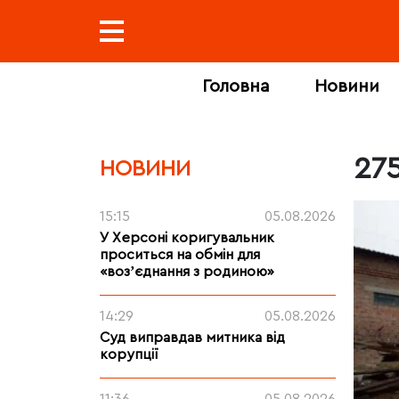
Головна
Новини
27
НОВИНИ
15:15
05.08.2026
У Херсоні коригувальник
проситься на обмін для
«возʼєднання з родиною»
14:29
05.08.2026
Суд виправдав митника від
корупції