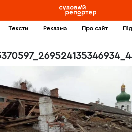
Тексти
Реклама
Про сайт
Пі
5370597_269524135346934_4