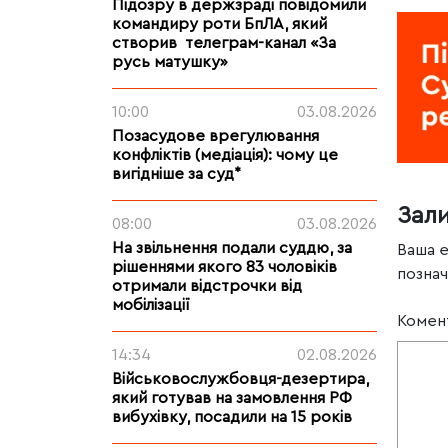
Підозру в держзраді повідомили
командиру роти БпЛА, який
створив телеграм-канал «За
русь матушку»
10:00
03.08.2026
Позасудове врегулювання
конфліктів (медіація): чому це
вигідніше за суд*
Зал
08:00
03.08.2026
На звільнення подали суддю, за
Ваша 
рішеннями якого 83 чоловіків
позна
отримали відстрочки від
мобілізації
Комен
14:34
02.08.2026
Військовослужбовця-дезертира,
який готував на замовлення РФ
вибухівку, посадили на 15 років