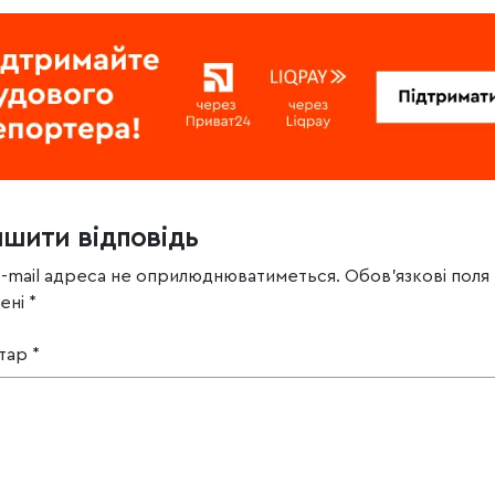
ишити відповідь
e-mail адреса не оприлюднюватиметься.
Обов’язкові поля
чені
*
тар
*