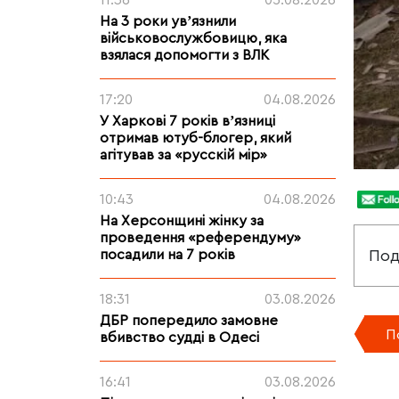
11:36
05.08.2026
На 3 роки увʼязнили
військовослужбовицю, яка
взялася допомогти з ВЛК
17:20
04.08.2026
У Харкові 7 років вʼязниці
отримав ютуб-блогер, який
агітував за «русскій мір»
10:43
04.08.2026
На Херсонщині жінку за
проведення «референдуму»
посадили на 7 років
Под
18:31
03.08.2026
ДБР попередило замовне
П
вбивство судді в Одесі
16:41
03.08.2026