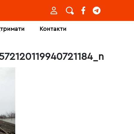
дтримати
Контакти
572120119940721184_n