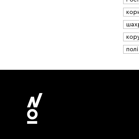
кор
шах
кор
полі