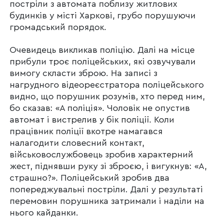
постріли з автомата поблизу житлових
будинків у місті Харкові, грубо порушуючи
громадський порядок.
Очевидець викликав поліцію. Далі на місце
прибули троє поліцейських, які озвучували
вимогу скласти зброю. На записі з
нагрудного відеореєстратора поліцейського
видно, що порушник розумів, хто перед ним,
бо сказав: «А поліція». Чоловік не опустив
автомат і вистрелив у бік поліції. Коли
працівник поліції вкотре намагався
налагодити словесний контакт,
військовослужбовець зробив характерний
жест, піднявши руку зі зброєю, і вигукнув: «А,
страшно?». Поліцейський зробив два
попереджувальні постріли. Далі у результаті
перемовин порушника затримали і наділи на
нього кайданки.