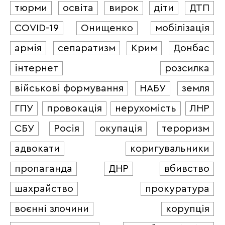
тюрми
освіта
вирок
діти
ДТП
COVID-19
Онищенко
мобілізація
армія
сепаратизм
Крим
Донбас
інтернет
розсилка
військові формування
НАБУ
земля
ГПУ
провокація
нерухомість
ЛНР
СБУ
Росія
окупація
тероризм
адвокати
коригувальники
пропаганда
ДНР
вбивство
шахрайство
прокуратура
воєнні злочини
корупція