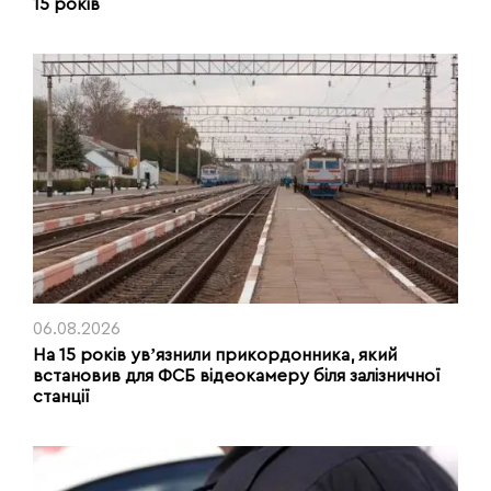
15 років
06.08.2026
На 15 років увʼязнили прикордонника, який
встановив для ФСБ відеокамеру біля залізничної
станції