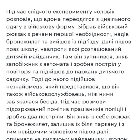
Під час слідчого експерименту чоловік
розповів, що вдома переодягся з цивільного
одягу в військову форму. Зібрав військовий
рюкзак з речами першої необхідності, надів
бронежилет та вийшов із підʼїзду. Далі пішов
повз школу, навпроти якої розташований
дитячій майданчик. Там він зупинився, зняв
запобіжник з автомата і зробив постріл у
повіторя та підійшов до паркану дитячого
садочку. Тоді до нього підійшов
незнайомець, який представився, що він
також військовослужбовець, між ними
завʼязалася бесіда. Під час розмови
підозрюваний помітив працівників поліції і
зробив два постріли. Він зняв із себе рюкзак
та бронежилет, залишив їх біля паркану і з
тим невідомим чоловіком пішов далі,
опинився на дитячому майданчику і згодом