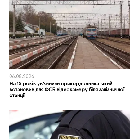
06.08.2026
На 15 років увʼязнили прикордонника, який
встановив для ФСБ відеокамеру біля залізничної
станції