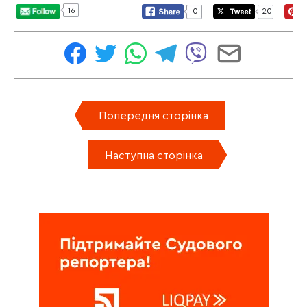
16
0
20
Попередня сторінка
Наступна сторінка