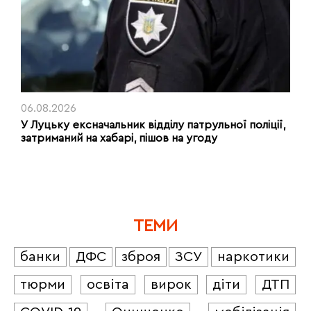
06.08.2026
У Луцьку ексначальник відділу патрульної поліції,
затриманий на хабарі, пішов на угоду
ТЕМИ
банки
ДФС
зброя
ЗСУ
наркотики
тюрми
освіта
вирок
діти
ДТП