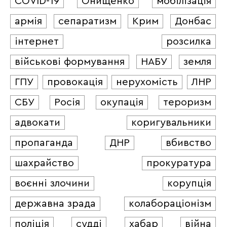
COVID-19
Онищенко
мобілізація
армія
сепаратизм
Крим
Донбас
інтернет
розсилка
військові формування
НАБУ
земля
ГПУ
провокація
нерухомість
ЛНР
СБУ
Росія
окупація
тероризм
адвокати
коригувальники
пропаганда
ДНР
вбивство
шахрайство
прокуратура
воєнні злочини
корупція
державна зрада
колабораціонізм
поліція
судді
хабар
війна