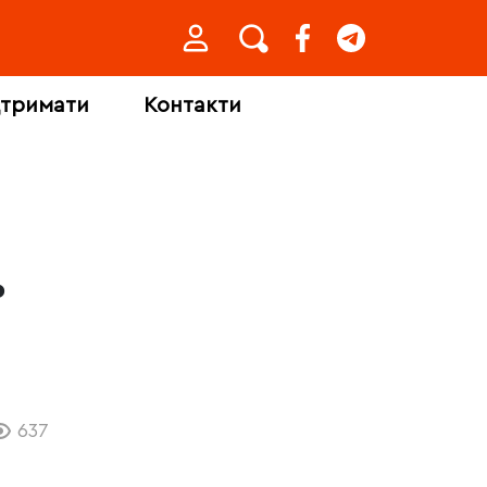
дтримати
Контакти
ь
637