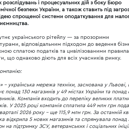
 розслідувань і процесуальних дій з боку Бюро
мічної безпеки України
,
а також ставить під загро
ідею спрощеної системи оподаткування для мало
иємництва.
тнє українського рітейлу — за прозорими
турами, відповідальним підходом до ведення бізн
ною сплатою податків та цивілізованими правил
и, що однаково діють для всіх учасників ринку.
омпанію:
» – українська мережа техніки, заснована у Львові,
ує понад 130 магазинів у 49 містах України та понад
вників. Компанія входить до переліку великих платн
ків. У 2025 році компанія сплатила 449 млн грн пода
 кварталі 2026 року – ще 115,9 млн грн. За останній к
а відкрила 5 нових магазинів та спрямувала понад 
рн на підтримку ЗСУ, ветеранських і соціальних ініці