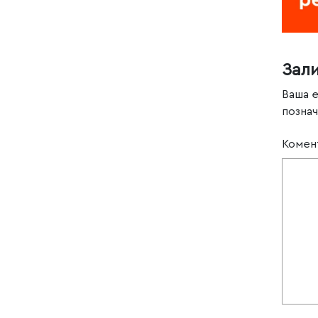
Зал
Ваша 
позна
Комен