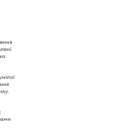
чення
влені
их
умілої
ання
нку.
ж
рами