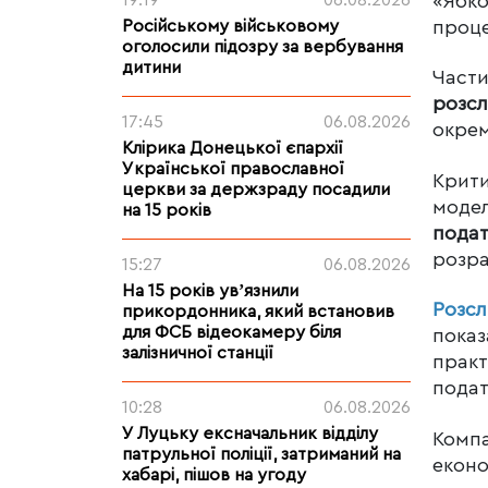
19:19
06.08.2026
«Ябко
Російському військовому
проце
оголосили підозру за вербування
дитини
Части
розсл
17:45
06.08.2026
окрем
Клірика Донецької єпархії
Української православної
Крити
церкви за держзраду посадили
модел
на 15 років
подат
розра
15:27
06.08.2026
На 15 років увʼязнили
Розс
прикордонника, який встановив
для ФСБ відеокамеру біля
пока
залізничної станції
практ
подат
10:28
06.08.2026
У Луцьку ексначальник відділу
Компа
патрульної поліції, затриманий на
еконо
хабарі, пішов на угоду