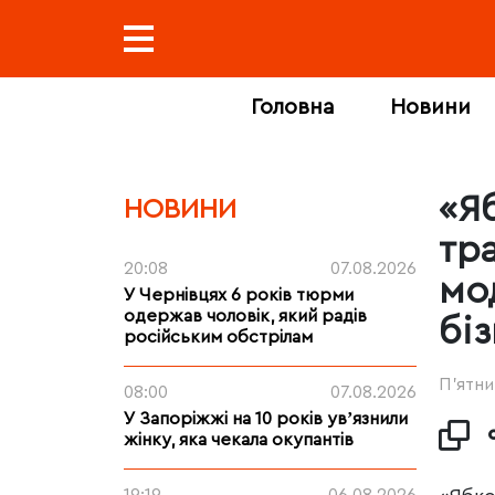
Головна
Новини
«Я
НОВИНИ
тр
20:08
07.08.2026
мо
У Чернівцях 6 років тюрми
одержав чоловік, який радів
бі
російським обстрілам
П’ятни
08:00
07.08.2026
У Запоріжжі на 10 років увʼязнили
жінку, яка чекала окупантів