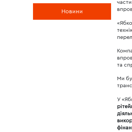
части
впро
Новини
«Ябко
техні
перел
Компа
впров
та сп
Ми бу
транс
У «Яб
рітей
діяль
викор
фінан