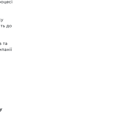
роцесі
ку
ть до
в та
мпанії
у