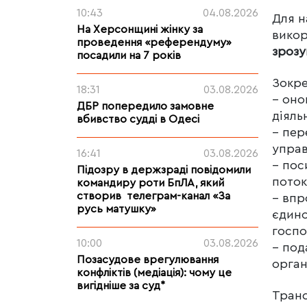
10:43
04.08.2026
Для н
На Херсонщині жінку за
викор
проведення «референдуму»
зрозу
посадили на 7 років
Зокре
18:31
03.08.2026
– оно
ДБР попередило замовне
діяль
вбивство судді в Одесі
– пер
управ
16:41
03.08.2026
– пос
Підозру в держзраді повідомили
поток
командиру роти БпЛА, який
створив телеграм-канал «За
– впр
русь матушку»
єдино
госпо
10:00
03.08.2026
– под
Позасудове врегулювання
орган
конфліктів (медіація): чому це
вигідніше за суд*
Транс