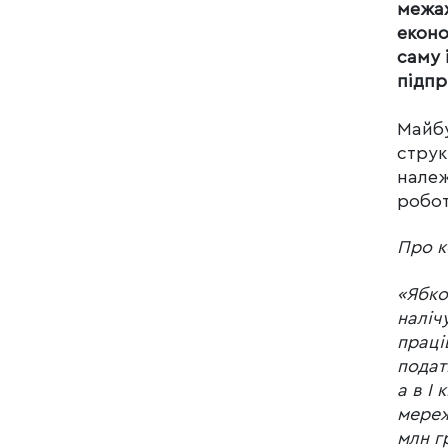
межах
еконо
саму 
підпр
Майбу
струк
належ
робот
Про к
«Ябко
наліч
праці
подат
а в I
мереж
млн г