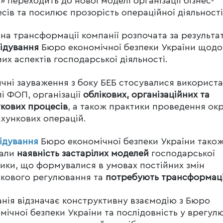
» переходить до нової моделі організації бізнес-
сів та посилює прозорість операційної діяльності
на трансформації компанії розпочата за результа
ідування
Бюро економічної безпеки України щодо
их аспектів господарської діяльності.
чні зауваження з боку БЕБ стосувалися використ
і ФОП, організації
облікових, організаційних та
кових процесів
, а також практики проведення ок
хункових операцій.
лідування
Бюро економічної безпеки України тако
зали
наявність застарілих моделей
господарської
ики, що формувалися в умовах постійних змін
кового регулювання та
потребують трансформаці
нія відзначає конструктивну взаємодію з Бюро
мічної безпеки України та послідовність у врегул