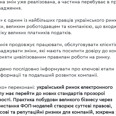
на змін уже реалізована, а частина перебуває в п
вадження.
» є одним із найбільших гравців українського рин
ки, великим роботодавцем та компанією, що входи
іку великих платників податків.
нія продовжує працювати, обслуговувати клієнті
аджувати зміни, які мають посилити довіру до ко
рияти цивілізованим правилам роботи на ринку.
демо послідовно інформувати про ключові етапи
формації та подальший розвиток компанії.
ко» переконані:
український ринок електронного
лу має перейти до нових стандартів прозорої
ності. Практика побудови великого бізнесу через
истання ФОП-моделей створює суттєві правові,
сові та репутаційні ризики для компаній, зокрема 