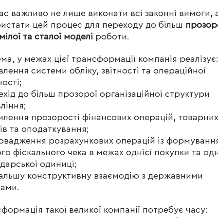
ас важливо не лише виконати всі законні вимоги, 
истати цей процес для переходу до більш
прозоро
мілої та сталої моделі
роботи.
ма, у межах цієї трансформації компанія реалізує
влення системи обліку, звітності та операційної
ності;
ехід до більш прозорої організаційної структури
ління;
илення прозорості фінансових операцій, товарни
ів та оподаткування;
овадження розрахункових операцій із формуванн
го фіскального чека в межах однієї покупки та одн
дарської одиниці;
альшу конструктивну взаємодію з державними
ами.
формація такої великої компанії потребує часу: