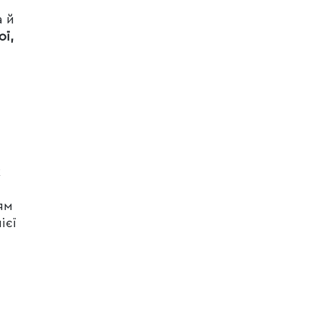
а й
ї,
:
х
ям
ієї