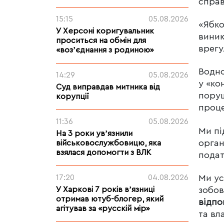
справ
15:15
05.08.2026
«Ябко
У Херсоні коригувальник
виник
проситься на обмін для
врегу
«возʼєднання з родиною»
Водно
14:29
05.08.2026
у «ко
Суд виправдав митника від
поруш
корупції
проце
11:36
05.08.2026
Ми пі
На 3 роки увʼязнили
орган
військовослужбовицю, яка
взялася допомогти з ВЛК
подат
17:20
04.08.2026
Ми ус
У Харкові 7 років вʼязниці
зобов
отримав ютуб-блогер, який
відпо
агітував за «русскій мір»
та вл