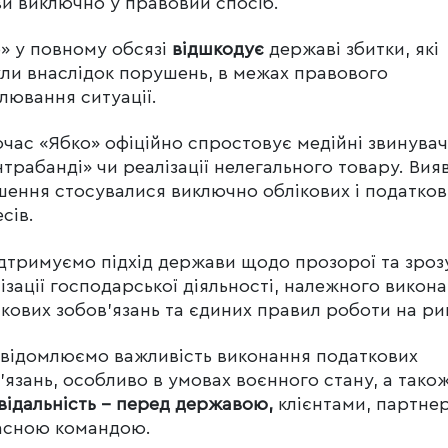
и виключно у правовий спосіб.
» у повному обсязі
відшкодує
державі збитки, які
ли внаслідок порушень, в межах правового
лювання ситуації.
час «Ябко» офіційно спростовує медійні звинува
нтрабанді» чи реалізації нелегального товару. Вия
ення стосувалися виключно облікових і податков
сів.
дтримуємо підхід держави щодо прозорої та зроз
ізації господарської діяльності, належного викон
кових зобов’язань та єдиних правил роботи на ри
відомлюємо важливість виконання податкових
’язань, особливо в умовах воєнного стану, а тако
відальність – перед державою,
клієнтами, партне
асною командою.