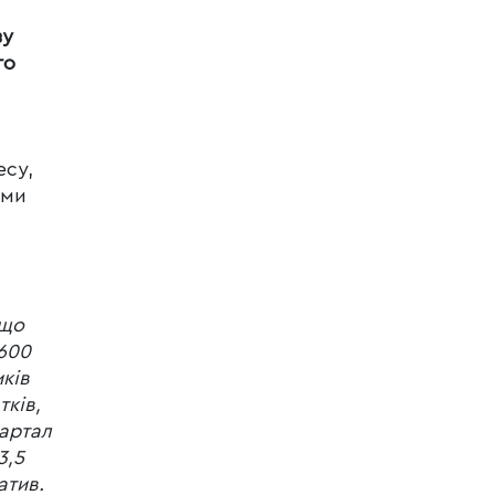
зу
го
есу,
ами
 що
 600
иків
тків,
вартал
3,5
атив.