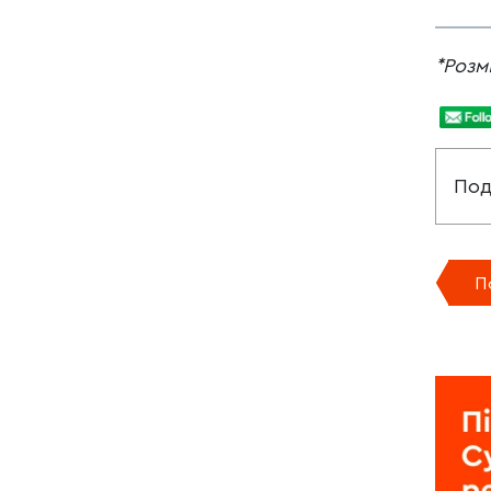
*Розм
Под
П