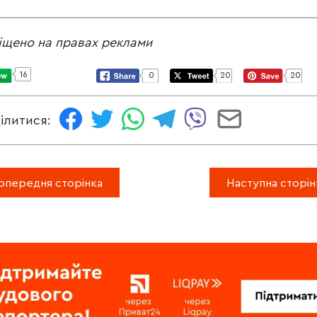
іщено на правах реклами
16
0
20
20
ілитися:
опередня сторінка
Наступна сторін