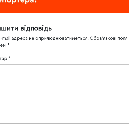
ишити відповідь
e-mail адреса не оприлюднюватиметься.
Обов’язкові поля
чені
*
тар
*