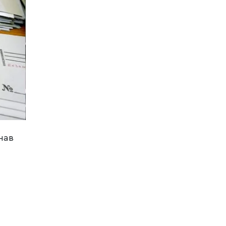
нав
,