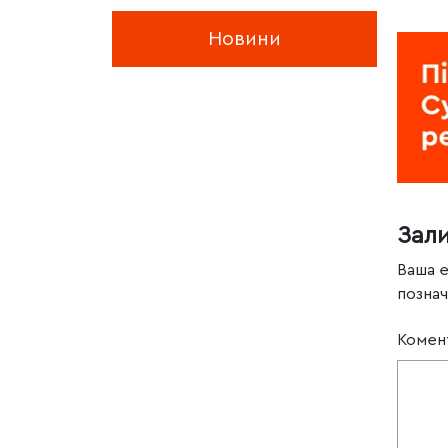
Новини
Зал
Ваша 
позна
Комен