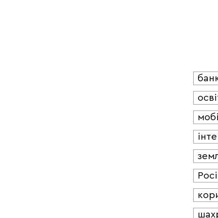
бан
осві
мобі
інт
зем
Росі
кор
шах