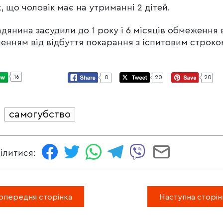
, що чоловік має на утриманні 2 дітей.
дянина засудили до 1 року і 6 місяців обмеження в
ненням від відбуття покарання з іспитовим строко
16
0
20
20
самогубство
И
ілитися:
опередня сторінка
Наступна сторін