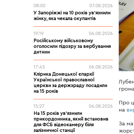
08:00
07.08.2026
У Запоріжжі на 10 років увʼязнили
жінку, яка чекала окупантів
19:19
06.08.2026
Російському військовому
оголосили підозру за вербування
дитини
17:45
06.08.2026
Клірика Донецької єпархії
Української православної
Лубен
церкви за держзраду посадили
грома
на 15 років
Про 
15:27
06.08.2026
на
ви
На 15 років увʼязнили
прикордонника, який встановив
За ма
для ФСБ відеокамеру біля
залізничної станції
жорст