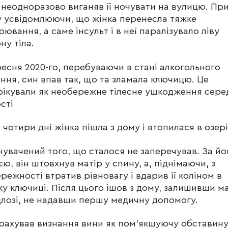
 неодноразово виганяв її ночувати на вулицю. Пр
 усвідомлюючи, що жінка перенесла тяжке
рювання, а саме інсульт і в неї паралізувало ліву
ну тіла.
ресня 2020-го, перебуваючи в стані алкогольного
іння, син впав так, що та зламала ключицю. Це
фікували як необережне тілесне ушкодження сере
сті
 чотири дні жінка пішла з дому і втопилася в озері
увачений того, що сталося не заперечував. За йо
єю, він штовхнув матір у спину, а, піднімаючи, з
режності втратив рівновагу і вдарив її коліном в
ку ключиці. Після цього ішов з дому, залишивши м
длозі, не надавши першу медичну допомогу.
рахував визнання вини як пом’якшуючу обставину