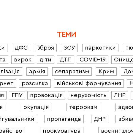
ТЕМИ
ки
ДФС
зброя
ЗСУ
наркотики
т
та
вирок
діти
ДТП
COVID-19
Онищ
лізація
армія
сепаратизм
Крим
До
ернет
розсилка
військові формування
ля
ГПУ
провокація
нерухомість
ЛНР
я
окупація
тероризм
адво
игувальники
пропаганда
ДНР
вбив
райство
прокуратура
воєнні зло