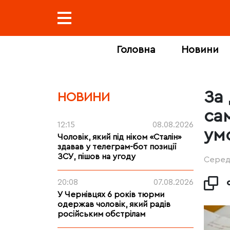
Головна
Новини
За
НОВИНИ
са
12:15
08.08.2026
ум
Чоловік, який під ніком «Сталін»
здавав у телеграм-бот позиції
ЗСУ, пішов на угоду
Середа
20:08
07.08.2026
У Чернівцях 6 років тюрми
одержав чоловік, який радів
російським обстрілам