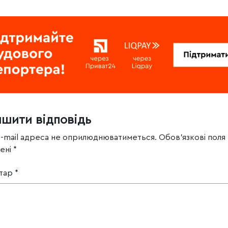
ишити відповідь
e-mail адреса не оприлюднюватиметься.
Обов’язкові поля
чені
*
тар
*