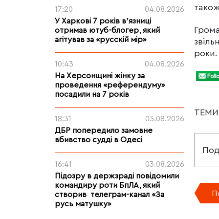
також
17:20
04.08.2026
У Харкові 7 років вʼязниці
Грома
отримав ютуб-блогер, який
агітував за «русскій мір»
звіль
роки.
10:43
04.08.2026
На Херсонщині жінку за
проведення «референдуму»
посадили на 7 років
ТЕМ
18:31
03.08.2026
ДБР попередило замовне
вбивство судді в Одесі
Под
16:41
03.08.2026
Підозру в держзраді повідомили
командиру роти БпЛА, який
П
створив телеграм-канал «За
русь матушку»