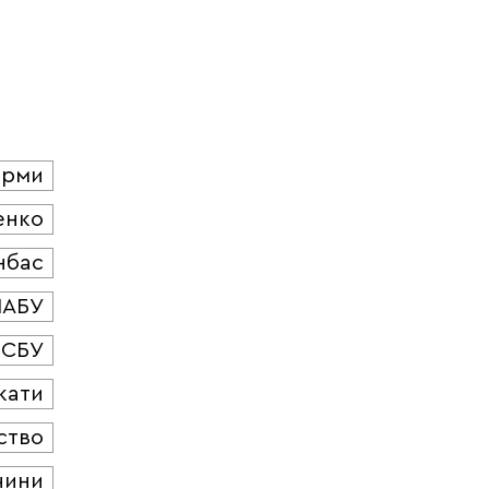
юрми
енко
нбас
НАБУ
СБУ
кати
ство
чини