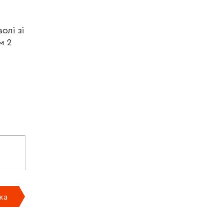
олі зі
м 2
ка