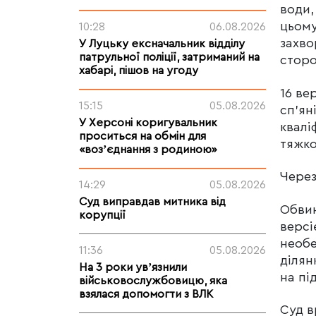
води,
цьому
10:28
06.08.2026
захво
У Луцьку ексначальник відділу
патрульної поліції, затриманий на
сторо
хабарі, пішов на угоду
16 ве
15:15
05.08.2026
сп’ян
У Херсоні коригувальник
квалі
проситься на обмін для
тяжко
«возʼєднання з родиною»
Через
14:29
05.08.2026
Суд виправдав митника від
Обвин
корупції
версі
необе
11:36
05.08.2026
ділян
На 3 роки увʼязнили
на пі
військовослужбовицю, яка
взялася допомогти з ВЛК
Суд в