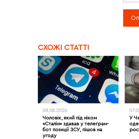
CХОЖІ СТАТТІ
08.08.2026
07.
Чоловік, який під ніком
У Ч
«Сталін» здавав у телеграм-
оде
бот позиції ЗСУ, пішов на
рос
угоду