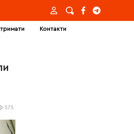
дтримати
Контакти
ли
575