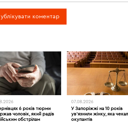
08.2026
07.08.2026
ернівцях 6 років тюрми
У Запоріжжі на 10 років
ржав чоловік, який радів
увʼязнили жінку, яка чека
ійським обстрілам
окупантів