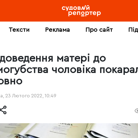
Тексти
Реклама
Про сайт
Пі
 доведення матері до
могубства чоловіка покара
овно
, 23 Лютого 2022, 10:49