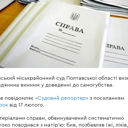
ський міськрайонний суд Полтавської області виз
дянина винним у доведенні до самогубства.
це повідомляє
«Судовий репортер»
з посиланням
рок
від 17 лютого.
теріалами справи, обвинувачений систематично
око поводився з матір’ю: бив, позбавляв їжі, ліків