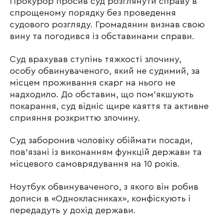
Прокурор просив суд розглянути справу в
спрощеному порядку без проведення
судового розгляду. Громадянин визнав свою
вину та погодився із обставинами справи.
Суд врахував ступінь тяжкості злочину,
особу обвинуваченого, який не судимий, за
місцем проживання скарг на нього не
надходило. До обставин, що пом’якшують
покарання, суд відніс щире каяття та активне
сприяння розкриттю злочину.
Суд заборонив чоловіку обіймати посади,
пов’язані із виконанням функцій держави та
місцевого самоврядування на 10 років.
Ноутбук обвинуваченого, з якого він робив
дописи в «Однокласниках», конфіскують і
передадуть у дохід держави.