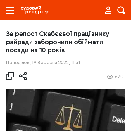
За репост Скабєєвої працівнику
райради заборонили обіймати
посади на 10 років
Понеділок, 19 Вересня 2022, 11:31
679