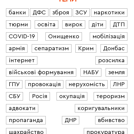
банки
ДФС
зброя
ЗСУ
наркотики
тюрми
освіта
вирок
діти
ДТП
COVID-19
Онищенко
мобілізація
армія
сепаратизм
Крим
Донбас
інтернет
розсилка
військові формування
НАБУ
земля
ГПУ
провокація
нерухомість
ЛНР
СБУ
Росія
окупація
тероризм
адвокати
коригувальники
пропаганда
ДНР
вбивство
шахрайство
прокуратура