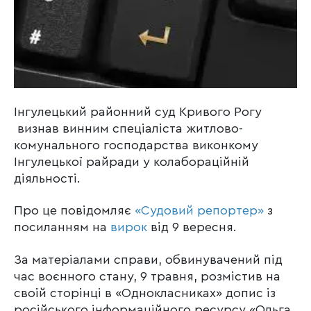
Інгулецький районний суд Кривого Рогу
визнав винним спеціаліста житлово-
комунального господарства виконкому
Інгулецької райради у колабораційній
діяльності.
Про це повідомляє
«Судовий репортер»
з
посиланням на
вирок
від 9 вересня.
За матеріалами справи, обвинувачений під
час воєнного стану, 9 травня, розмістив на
своїй сторінці в «Однокласниках» допис із
російського інформаційного ресурсу «Ольга