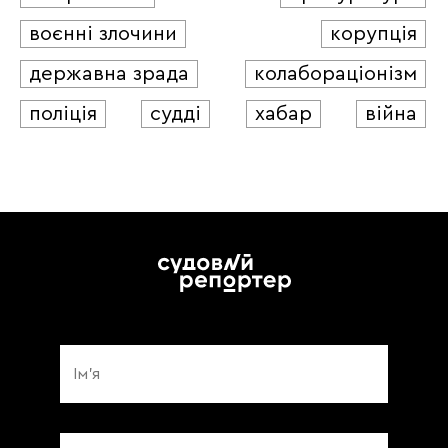
воєнні злочини
корупція
державна зрада
колабораціонізм
поліція
судді
хабар
війна