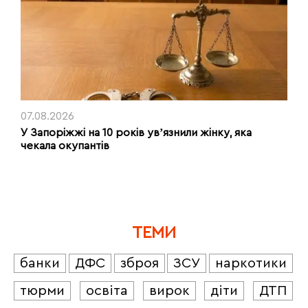
07.08.2026
У Запоріжжі на 10 років увʼязнили жінку, яка
чекала окупантів
ТЕМИ
банки
ДФС
зброя
ЗСУ
наркотики
тюрми
освіта
вирок
діти
ДТП