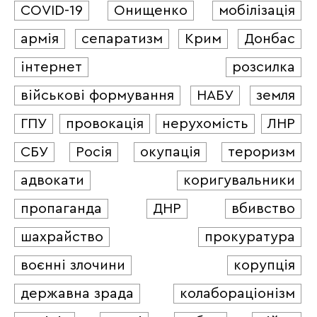
COVID-19
Онищенко
мобілізація
армія
сепаратизм
Крим
Донбас
інтернет
розсилка
військові формування
НАБУ
земля
ГПУ
провокація
нерухомість
ЛНР
СБУ
Росія
окупація
тероризм
адвокати
коригувальники
пропаганда
ДНР
вбивство
шахрайство
прокуратура
воєнні злочини
корупція
державна зрада
колабораціонізм