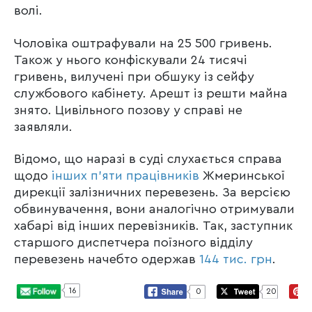
волі.
Чоловіка оштрафували на 25 500 гривень.
Також у нього конфіскували 24 тисячі
гривень, вилучені при обшуку із сейфу
службового кабінету. Арешт із решти майна
знято. Цивільного позову у справі не
заявляли.
Відомо, що наразі в суді слухається справа
щодо
інших п’яти працівників
Жмеринської
дирекції залізничних перевезень. За версією
обвинувачення, вони аналогічно отримували
хабарі від інших перевізників. Так, заступник
старшого диспетчера поїзного відділу
перевезень начебто одержав
144 тис. грн
.
16
0
20