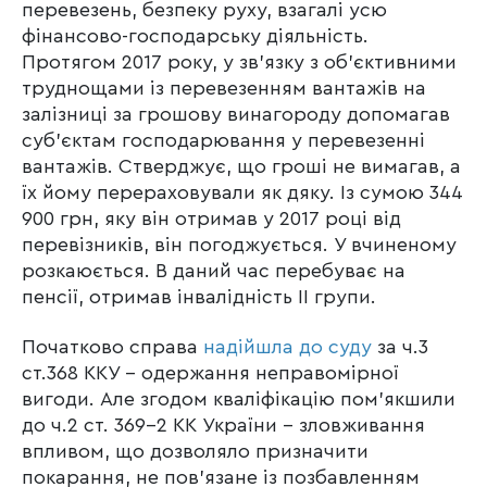
перевезень, безпеку руху, взагалі усю
фінансово-господарську діяльність.
Протягом 2017 року, у зв’язку з об’єктивними
труднощами із перевезенням вантажів на
залізниці за грошову винагороду допомагав
суб’єктам господарювання у перевезенні
вантажів. Стверджує, що гроші не вимагав, а
їх йому перераховували як дяку. Із сумою 344
900 грн, яку він отримав у 2017 році від
перевізників, він погоджується. У вчиненому
розкаюється. В даний час перебуває на
пенсії, отримав інвалідність ІІ групи.
Початково справа
надійшла до суду
за ч.3
ст.368 ККУ – одержання неправомірної
вигоди. Але згодом кваліфікацію пом’якшили
до ч.2 ст. 369-2 КК України – зловживання
впливом, що дозволяло призначити
покарання, не пов’язане із позбавленням