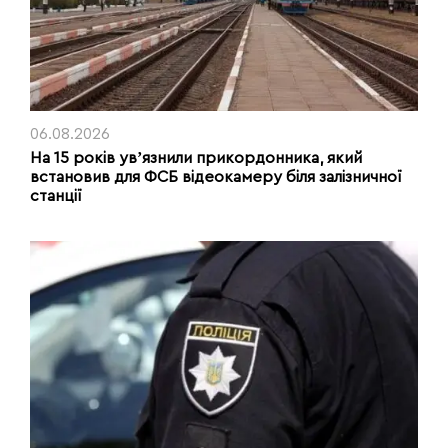
06.08.2026
На 15 років увʼязнили прикордонника, який
встановив для ФСБ відеокамеру біля залізничної
станції