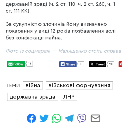
державній зраді (ч. 2 ст. 110, ч. 2 ст. 260, ч. 1
ст. 111 КК).
За сукупністю злочинів йому визначено
покарання у виді 12 років позбавлення волі
без конфіскації майна.
Фото із соцмереж — Малищенко стоїть справа
16
0
20
війна
військові формування
ТЕМИ
державна зрада
ЛНР