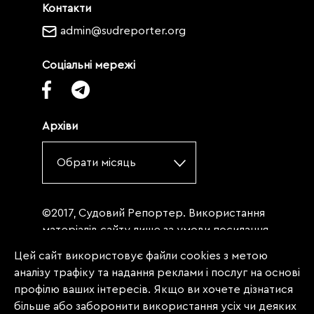
Контакти
admin@sudreporter.org
Соціальні мережі
Архіви
Обрати місяць
©2017, Судовий Репортер. Використання
матеріалів сайту лише за умови посилання
(для інтернет-видань - гіперпосилання) на
Цей сайт використовує файли cookies з метою
«Судовий репортер» не нижче третього
аналізу трафіку та надання реклами і послуг на основі
абзацу. Матеріали, щодо яких міститься
профілю ваших інтересів. Якщо ви хочете дізнатися
заборона на повну републікацію
більше або заборонити використання усіх чи деяких
(передрук, копіювання, відтворення або