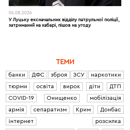
06.08.2026
У Луцьку ексначальник відділу патрульної поліції,
затриманий на хабарі, пішов на угоду
ТЕМИ
банки
ДФС
зброя
ЗСУ
наркотики
тюрми
освіта
вирок
діти
ДТП
COVID-19
Онищенко
мобілізація
армія
сепаратизм
Крим
Донбас
інтернет
розсилка