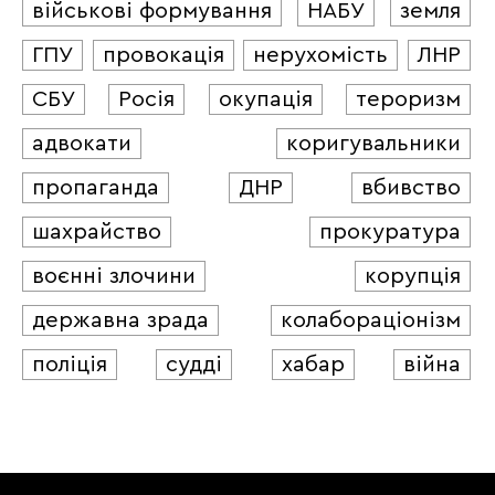
військові формування
НАБУ
земля
ГПУ
провокація
нерухомість
ЛНР
СБУ
Росія
окупація
тероризм
адвокати
коригувальники
пропаганда
ДНР
вбивство
шахрайство
прокуратура
воєнні злочини
корупція
державна зрада
колабораціонізм
поліція
судді
хабар
війна