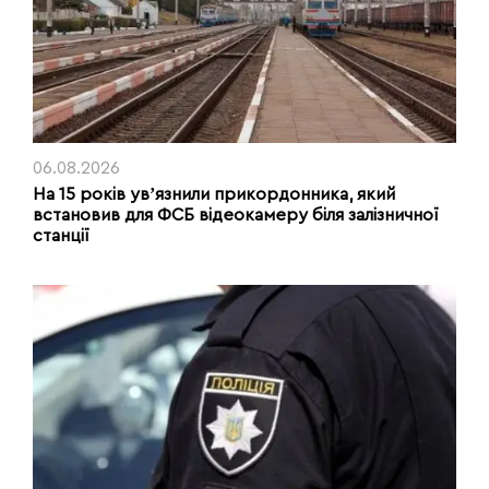
06.08.2026
На 15 років увʼязнили прикордонника, який
встановив для ФСБ відеокамеру біля залізничної
станції