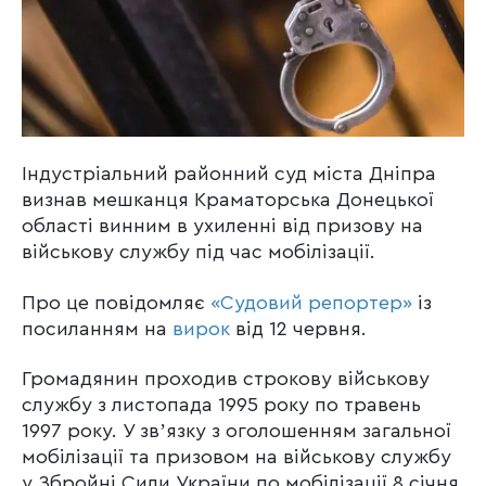
Індустріальний районний суд міста Дніпра
визнав мешканця Краматорська Донецької
області винним в ухиленні від призову на
військову службу під час мобілізації.
Про це повідомляє
«Судовий репортер»
із
посиланням на
вирок
від 12 червня.
Громадянин проходив строкову військову
службу з листопада 1995 року по травень
1997 року. У звʼязку з оголошенням загальної
мобілізації та призовом на військову службу
у Збройні Сили України по мобілізації 8 січня