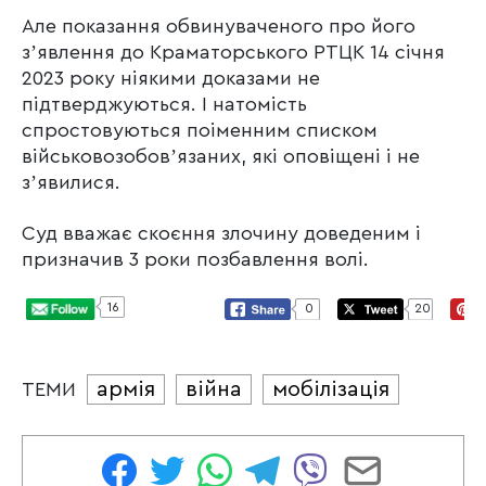
Але показання обвинуваченого про його
зʼявлення до Краматорського РТЦК 14 січня
2023 року ніякими доказами не
підтверджуються. І натомість
спростовуються поіменним списком
військовозобовʼязаних, які оповіщені і не
зʼявилися.
Суд вважає скоєння злочину доведеним і
призначив 3 роки позбавлення волі.
16
0
20
армія
війна
мобілізація
ТЕМИ