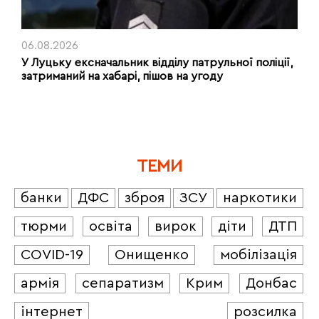
06.08.2026
У Луцьку ексначальник відділу патрульної поліції,
затриманий на хабарі, пішов на угоду
ТЕМИ
банки
ДФС
зброя
ЗСУ
наркотики
тюрми
освіта
вирок
діти
ДТП
COVID-19
Онищенко
мобілізація
армія
сепаратизм
Крим
Донбас
інтернет
розсилка