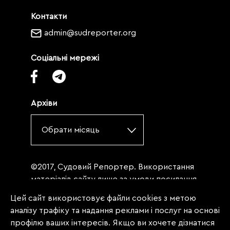
Контакти
admin@sudreporter.org
Соціальні мережі
Архіви
Обрати місяць
©2017, Судовий Репортер. Використання
матеріалів сайту лише за умови посилання
(для інтернет-видань - гіперпосилання) на
Цей сайт використовує файли cookies з метою
«Судовий репортер» не нижче третього
аналізу трафіку та надання реклами і послуг на основі
абзацу. Матеріали, щодо яких міститься
профілю ваших інтересів. Якщо ви хочете дізнатися
заборона на повну републікацію