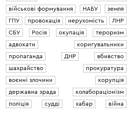
військові формування
НАБУ
земля
ГПУ
провокація
нерухомість
ЛНР
СБУ
Росія
окупація
тероризм
адвокати
коригувальники
пропаганда
ДНР
вбивство
шахрайство
прокуратура
воєнні злочини
корупція
державна зрада
колабораціонізм
поліція
судді
хабар
війна