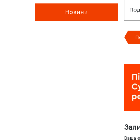
Под
Новини
П
Зал
Ваша 