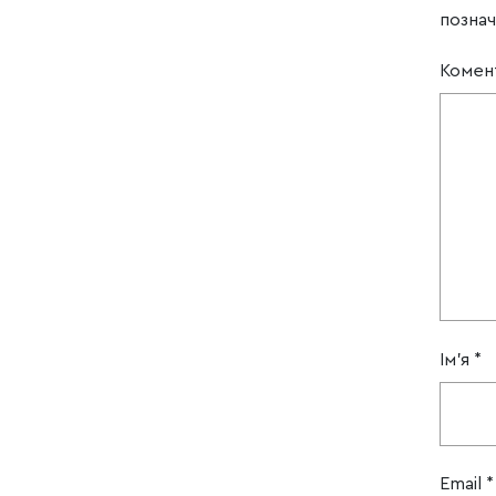
позна
Комен
Ім'я
*
Email
*