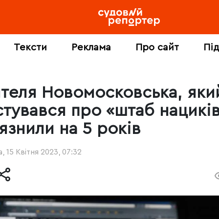
Тексти
Реклама
Про сайт
Пі
теля Новомосковська, яки
стувався про «штаб нациків
язнили на 5 років
, 15 Квітня 2023, 07:32