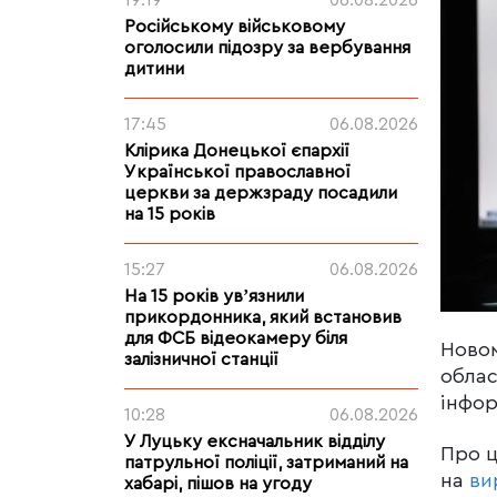
19:19
06.08.2026
Російському військовому
оголосили підозру за вербування
дитини
17:45
06.08.2026
Клірика Донецької єпархії
Української православної
церкви за держзраду посадили
на 15 років
15:27
06.08.2026
На 15 років увʼязнили
прикордонника, який встановив
для ФСБ відеокамеру біля
Новом
залізничної станції
облас
інфор
10:28
06.08.2026
У Луцьку ексначальник відділу
Про 
патрульної поліції, затриманий на
на
ви
хабарі, пішов на угоду