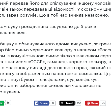
мий передав його для спілкування іншому чоловік
 він також передавав ці відомості. У скоєному щ
ся, зараз розуміє, що в той час вчиняв незаконно.
ом суду громадянина засуджено до 5 років
влення волі.
бшуку в обвинуваченого вдома вилучено, зокрема
р біло-синьо-червоного кольору з написом «Росс
ом із комуністичною символікою з малюнком серп
а з написом «СССР», гаманець чорного кольору, 
 є малюнок у вигляді двоголового орла, схожий н
а книгу із зображенням нацистської символіки. Ці р
но з ноутбуком і телефонами, суд конфіскує.
истання забороненої симовліки чоловікові не
мінували.
16
0
20
20