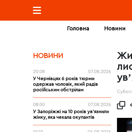
Головна
Новини
Жи
НОВИНИ
ли
20:08
07.08.2026
увʼ
У Чернівцях 6 років тюрми
одержав чоловік, який радів
російським обстрілам
Субота
08:00
07.08.2026
У Запоріжжі на 10 років увʼязнили
жінку, яка чекала окупантів