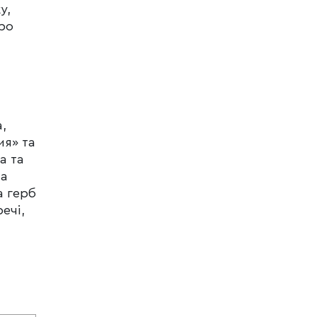
у,
иро
,
ия» та
а та
на
а герб
ечі,