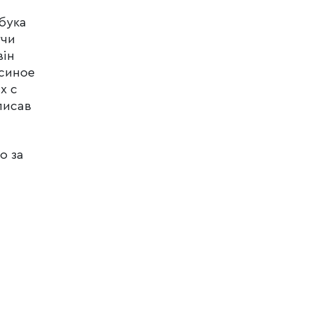
бука
учи
він
Осиное
х с
писав
о за