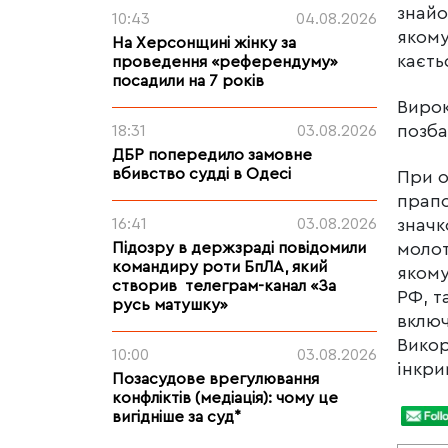
знайо
10:43
04.08.2026
якому
На Херсонщині жінку за
каєть
проведення «референдуму»
посадили на 7 років
Вирок
позба
18:31
03.08.2026
ДБР попередило замовне
вбивство судді в Одесі
При о
прапо
16:41
03.08.2026
значк
Підозру в держзраді повідомили
молот
командиру роти БпЛА, який
якому
створив телеграм-канал «За
РФ, т
русь матушку»
включ
Викор
10:00
03.08.2026
інкри
Позасудове врегулювання
конфліктів (медіація): чому це
вигідніше за суд*