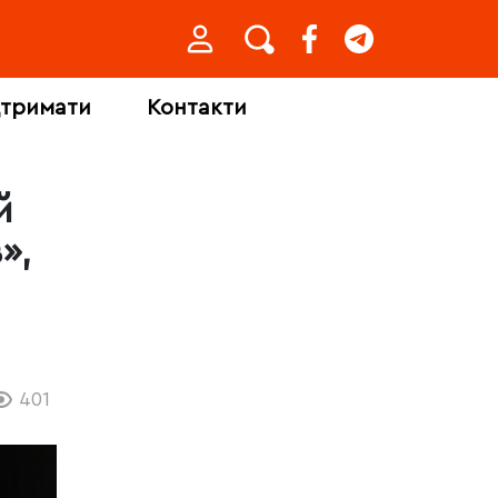
дтримати
Контакти
й
»,
401