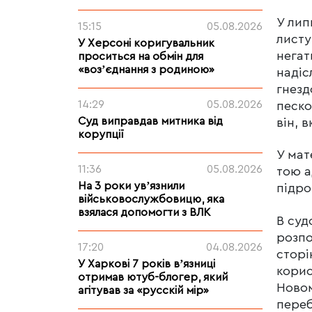
У лип
15:15
05.08.2026
листу
У Херсоні коригувальник
негат
проситься на обмін для
«возʼєднання з родиною»
надіс
гнезд
14:29
05.08.2026
песко
Суд виправдав митника від
він, 
корупції
У мат
11:36
05.08.2026
тою а
На 3 роки увʼязнили
підро
військовослужбовицю, яка
взялася допомогти з ВЛК
В суд
розпо
17:20
04.08.2026
сторі
У Харкові 7 років вʼязниці
корис
отримав ютуб-блогер, який
Новом
агітував за «русскій мір»
переб