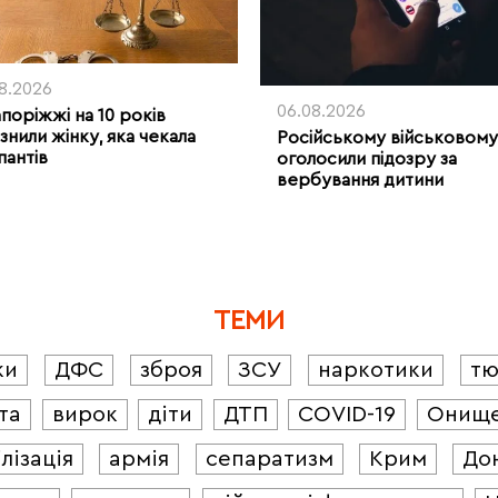
08.2026
06.08.2026
апоріжжі на 10 років
знили жінку, яка чекала
Російському військовому
пантів
оголосили підозру за
вербування дитини
ТЕМИ
ки
ДФС
зброя
ЗСУ
наркотики
т
та
вирок
діти
ДТП
COVID-19
Онищ
лізація
армія
сепаратизм
Крим
До