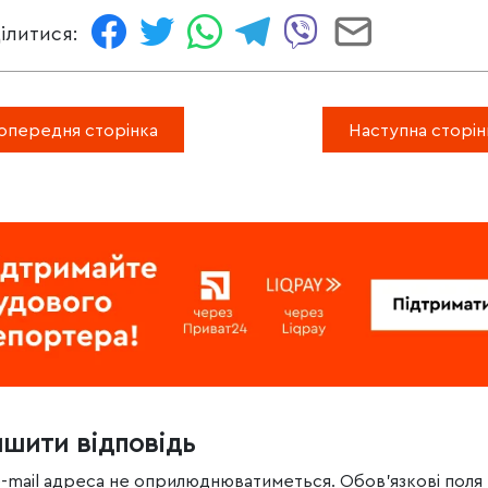
ілитися:
опередня сторінка
Наступна сторін
ишити відповідь
e-mail адреса не оприлюднюватиметься.
Обов’язкові поля