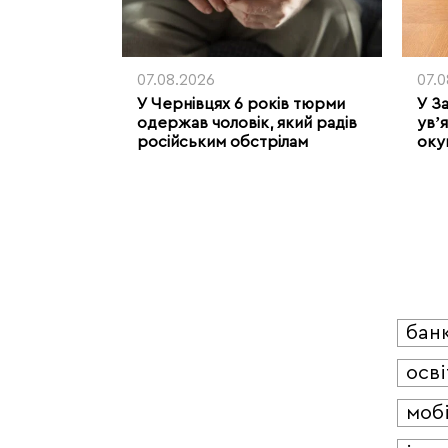
07.08.2026
07.
У Чернівцях 6 років тюрми
У З
одержав чоловік, який радів
увʼя
російським обстрілам
оку
бан
осві
мобі