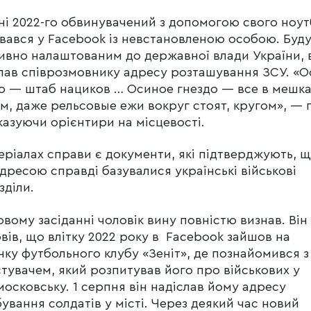
ні 2022-го обвинувачений з допомогою свого ноут
вався у Facebook із невстановленою особою. Буд
ивно налаштованим до державної влади України, 
лав співрозмовнику адресу розташування ЗСУ. «
о — штаб нациков … Осиное гнездо — все в мешка
м, даже рельсовые ежи вокруг стоят, кругом», — 
вказуючи орієнтири на місцевості.
еріалах справи є документи, які підтверджують, щ
дресою справді базувалися українські військові
зділи.
овому засіданні чоловік вину повністю визнав. Він
вів, що влітку 2022 року в Facebook зайшов на
нку футбольного клубу «Зеніт», де познайомився з
тувачем, який розпитував його про військових у
осковську. 1 серпня він надіслав йому адресу
ування солдатів у місті. Через деякий час новий