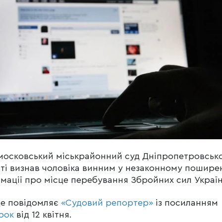
осковський міськрайонний суд Дніпропетровсько
ті визнав чоловіка винним у незаконному пошире
мації про місце перебування Збройних сил Україн
це повідомляє
«Судовий репортер»
із посиланням
рок
від 12 квітня.