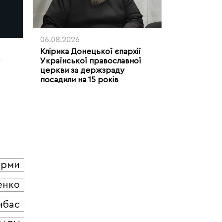
06.08.2026
Клірика Донецької єпархії
Української православної
церкви за держзраду
посадили на 15 років
юрми
енко
нбас