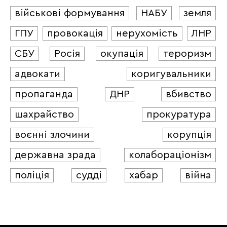
військові формування
НАБУ
земля
ГПУ
провокація
нерухомість
ЛНР
СБУ
Росія
окупація
тероризм
адвокати
коригувальники
пропаганда
ДНР
вбивство
шахрайство
прокуратура
воєнні злочини
корупція
державна зрада
колабораціонізм
поліція
судді
хабар
війна