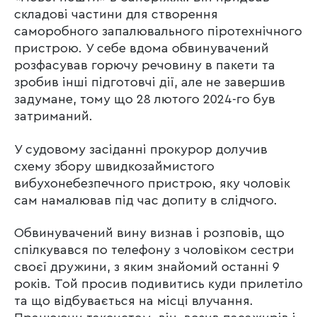
складові частини для створення
саморобного запалювального піротехнічного
пристрою. У себе вдома обвинувачений
розфасував горючу речовину в пакети та
зробив інші підготовчі дії, але не завершив
задумане, тому що 28 лютого 2024-го був
затриманий.
У судовому засіданні прокурор долучив
схему збору швидкозаймистого
вибухонебезпечного пристрою, яку чоловік
сам намалював під час допиту в слідчого.
Обвинувачений вину визнав і розповів, що
спілкувався по телефону з чоловіком сестри
своєї дружини, з яким знайомий останні 9
років. Той просив подивитись куди прилетіло
та що відбувається на місці влучання.