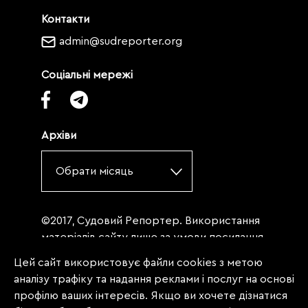
Контакти
admin@sudreporter.org
Соціальні мережі
Архіви
Обрати місяць
©2017, Судовий Репортер. Використання
матеріалів сайту лише за умови посилання
(для інтернет-видань - гіперпосилання) на
Цей сайт використовує файли cookies з метою
«Судовий репортер» не нижче третього
аналізу трафіку та надання реклами і послуг на основі
абзацу. Матеріали, щодо яких міститься
профілю ваших інтересів. Якщо ви хочете дізнатися
заборона на повну републікацію