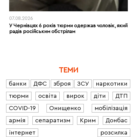
07.08.2026
У Чернівцях 6 років тюрми одержав чоловік, який
радів російським обстрілам
ТЕМИ
банки
ДФС
зброя
ЗСУ
наркотики
тюрми
освіта
вирок
діти
ДТП
COVID-19
Онищенко
мобілізація
армія
сепаратизм
Крим
Донбас
інтернет
розсилка