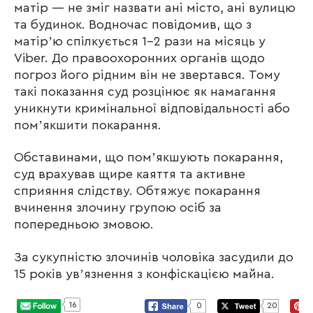
матір — не зміг назвати ані місто, ані вулицю
та будинок. Водночас повідомив, що з
матірʼю спілкується 1-2 рази на місяць у
Viber. До правоохоронних органів щодо
погроз його рідним він не звертався. Тому
такі показання суд розцінює як намагання
уникнути кримінальної відповідальності або
помʼякшити покарання.
Обставинами, що помʼякшують покарання,
суд врахував щире каяття та активне
сприяння слідству. Обтяжує покарання
вчинення злочину групою осіб за
попередньою змовою.
За сукупністю злочинів чоловіка засудили до
15 років увʼязнення з конфіскацією майна.
16
0
20