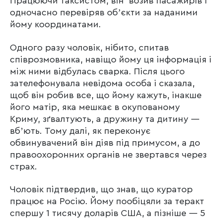
Працюючи таксистом, він возив пасажирів і
одночасно перевіряв обʼєкти за наданими
йому координатами.
Одного разу чоловік, нібито, спитав
співрозмовника, навіщо йому ця інформація і
між ними відбулась сварка. Після цього
зателефонувала невідома особа і сказала,
щоб він робив все, що йому кажуть, інакше
його матір, яка мешкає в окупованому
Криму, зґвалтують, а дружину та дитину —
вбʼють. Тому далі, як переконує
обвинувачений він діяв під примусом, а до
правоохоронних органів не звертався через
страх.
Чоловік підтвердив, що знав, що куратор
працює на Росію. Йому пообіцяли за теракт
спершу 1 тисячу доларів США, а пізніше — 5