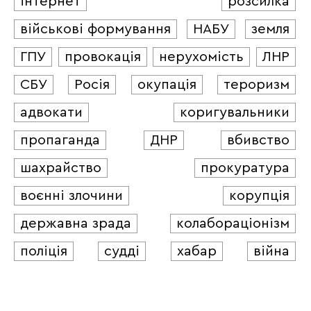
інтернет
розсилка
військові формування
НАБУ
земля
ГПУ
провокація
нерухомість
ЛНР
СБУ
Росія
окупація
тероризм
адвокати
коригувальники
пропаганда
ДНР
вбивство
шахрайство
прокуратура
воєнні злочини
корупція
державна зрада
колабораціонізм
поліція
судді
хабар
війна