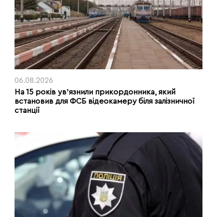
06.08.2026
На 15 років увʼязнили прикордонника, який
встановив для ФСБ відеокамеру біля залізничної
станції