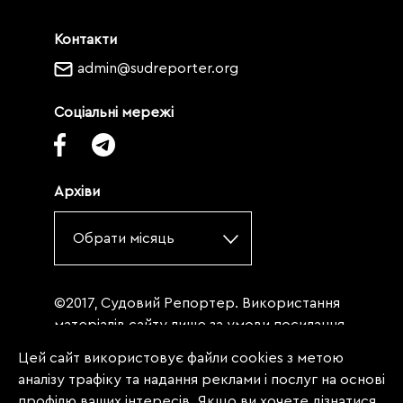
Контакти
admin@sudreporter.org
Соціальні мережі
Архіви
Обрати місяць
©2017, Судовий Репортер. Використання
матеріалів сайту лише за умови посилання
(для інтернет-видань - гіперпосилання) на
Цей сайт використовує файли cookies з метою
«Судовий репортер» не нижче третього
аналізу трафіку та надання реклами і послуг на основі
абзацу. Матеріали, щодо яких міститься
профілю ваших інтересів. Якщо ви хочете дізнатися