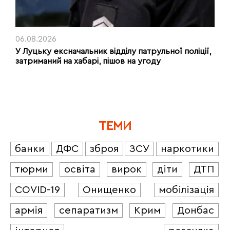
06.08.2026
У Луцьку ексначальник відділу патрульної поліції,
затриманий на хабарі, пішов на угоду
ТЕМИ
банки
ДФС
зброя
ЗСУ
наркотики
тюрми
освіта
вирок
діти
ДТП
COVID-19
Онищенко
мобілізація
армія
сепаратизм
Крим
Донбас