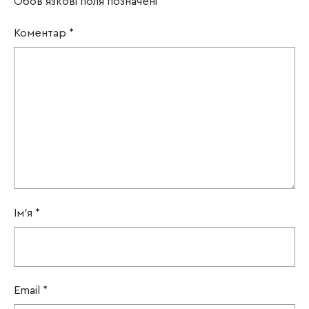
Обов’язкові поля позначені
*
Коментар
*
Ім'я
*
Email
*