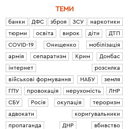
ТЕМИ
банки
ДФС
зброя
ЗСУ
наркотики
тюрми
освіта
вирок
діти
ДТП
COVID-19
Онищенко
мобілізація
армія
сепаратизм
Крим
Донбас
інтернет
розсилка
військові формування
НАБУ
земля
ГПУ
провокація
нерухомість
ЛНР
СБУ
Росія
окупація
тероризм
адвокати
коригувальники
пропаганда
ДНР
вбивство