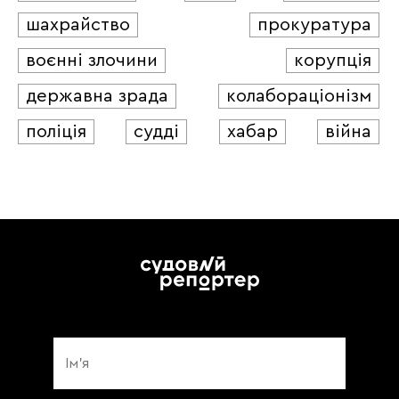
шахрайство
прокуратура
воєнні злочини
корупція
державна зрада
колабораціонізм
поліція
судді
хабар
війна