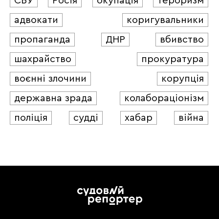
СБУ
Росія
окупація
тероризм
адвокати
коригувальники
пропаганда
ДНР
вбивство
шахрайство
прокуратура
воєнні злочини
корупція
державна зрада
колабораціонізм
поліція
судді
хабар
війна