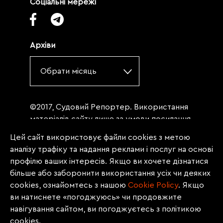
Соціальні мережі
Архіви
Обрати місяць
©2017, Судовий Репортер. Використання
матеріалів сайту лише за умови посилання
(для інтернет-видань - гіперпосилання) на
Цей сайт використовує файли cookies з метою
«Судовий репортер» не нижче третього
аналізу трафіку та надання реклами і послуг на основі
абзацу. Матеріали, щодо яких міститься
профілю ваших інтересів. Якщо ви хочете дізнатися
заборона на повну републікацію
більше або заборонити використання усіх чи деяких
(передрук, копіювання, відтворення або
cookies, ознайомтесь з нашою
Сookie Policy
. Якщо
інше використання), заборонено
ви натиснете «погоджуюсь» чи продовжите
передруковувати без згоди редакції.
навігування сайтом, ви погоджуєтесь з політикою
Матеріали з позначкою PROMOTED, ЗА
cookies.