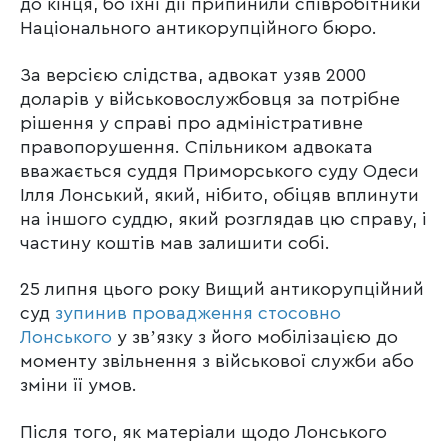
до кінця, бо їхні дії припинили співробітники
Національного антикорупційного бюро.
За версією слідства, адвокат узяв 2000
доларів у військовослужбовця за потрібне
рішення у справі про адміністративне
правопорушення. Спільником адвоката
вважається суддя Приморського суду Одеси
Ілля Лонський, який, нібито, обіцяв вплинути
на іншого суддю, який розглядав цю справу, і
частину коштів мав залишити собі.
25 липня цього року Вищий антикорупційний
суд
зупинив провадження стосовно
Лонського
у звʼязку з його мобілізацією до
моменту звільнення з військової служби або
зміни її умов.
Після того, як матеріали щодо Лонського