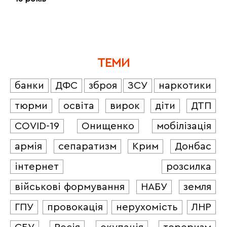
ТЕМИ
банки
ДФС
зброя
ЗСУ
наркотики
тюрми
освіта
вирок
діти
ДТП
COVID-19
Онищенко
мобілізація
армія
сепаратизм
Крим
Донбас
інтернет
розсилка
військові формування
НАБУ
земля
ГПУ
провокація
нерухомість
ЛНР