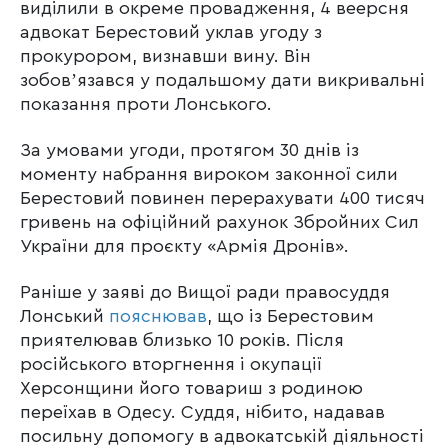
виділили в окреме провадження, 4 веерсня
адвокат Берестовий уклав угоду з
прокурором, визнавши вину. Він
зобовʼязався у подальшому дати викривальні
показання проти Лонського.
За умовами угоди, протягом 30 днів із
моменту набрання вироком законної сили
Берестовий повинен перерахувати 400 тисяч
гривень на офіційний рахунок Збройних Сил
України для проєкту «Армія Дронів».
Раніше у заяві до Вищої ради правосуддя
Лонський
пояснював
, що із Берестовим
приятелював близько 10 років. Після
російського вторгнення і окупації
Херсонщини його товариш з родиною
переїхав в Одесу. Суддя, нібито, надавав
посильну допомогу в адвокатській діяльності