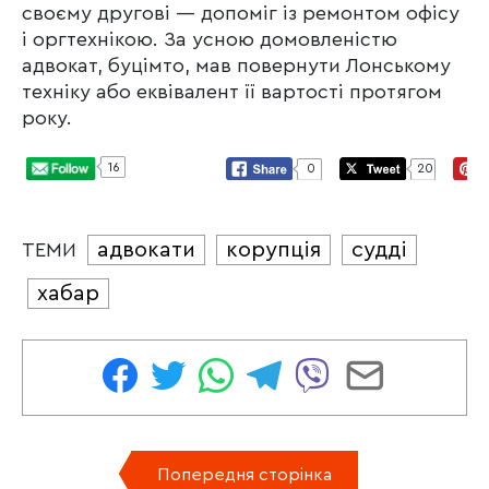
своєму другові — допоміг із ремонтом офісу
і оргтехнікою. За усною домовленістю
адвокат, буцімто, мав повернути Лонському
техніку або еквівалент її вартості протягом
року.
16
0
20
адвокати
корупція
судді
ТЕМИ
хабар
Попередня сторінка