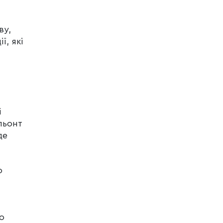
ву,
ї, які
і
льонт
де
о
о