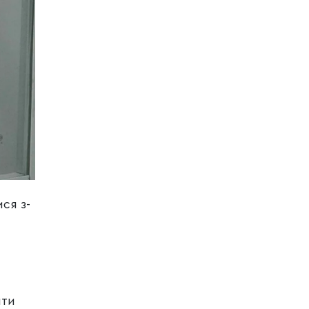
ся з-
шти