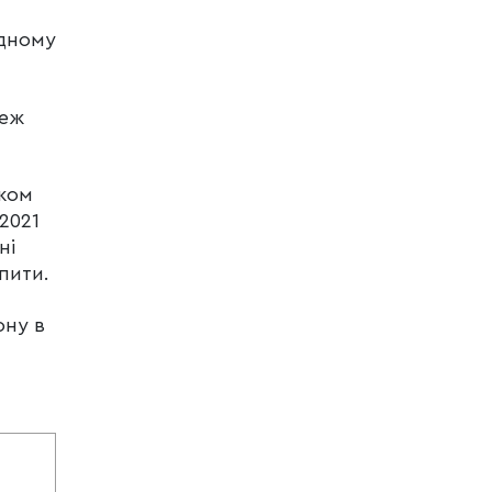
одному
меж
иком
2021
ні
пити.
ону в