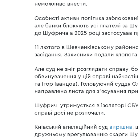
неможливо внести.
Особисті активи політика заблоковані
але банки блокують усі платежі за Ш
до Шуфрича в 2025 році застосував 
11 лютого в Шевченківському районно
засідання. Захисники подали клопота
Але суд не зміг розглядати справу, бо
обвинувачення у цій справі найчаст
та Ігор Іванцов). Головуючий суддя О
направлено листа для зʼясування пр
Шуфрич утримується в ізоляторі СБУ 
справі досі не розпочали.
Київський апеляційний суд
вирішив
, 
дружньому врегулюванню скарги Шуф