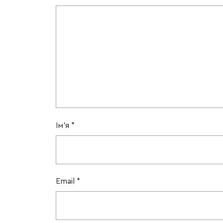
Ім'я
*
Email
*