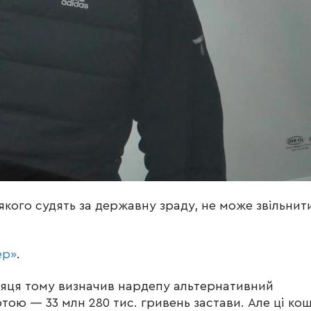
ого судять за державну зраду, не може звільнити
ер»
.
ісяця тому визначив нардепу альтернативний
тою — 33 млн 280 тис. гривень застави. Але ці ко