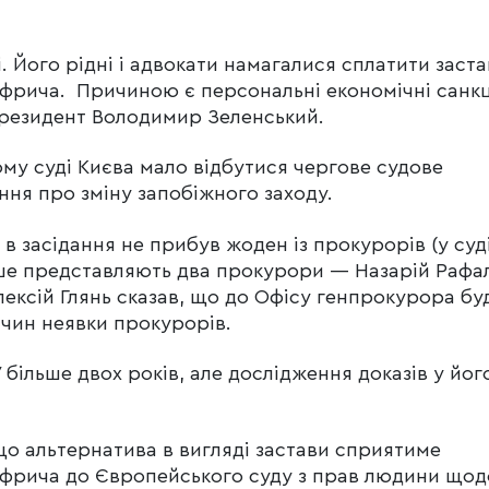
. Його рідні і адвокати намагалися сплатити заста
уфрича. Причиною є персональні економічні санкці
президент Володимир Зеленський.
му суді Києва мало відбутися чергове судове
ння про зміну запобіжного заходу.
 в засідання не прибув жоден із прокурорів (у суд
іше представляють два прокурори — Назарій Рафа
лексій Глянь сказав, що до Офісу генпрокурора бу
ичин неявки прокурорів.
більше двох років, але дослідження доказів у йог
що альтернатива в вигляді застави сприятиме
рича до Європейського суду з прав людини щод