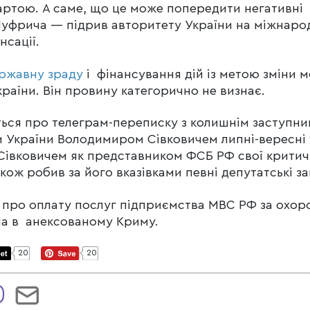
артою. А саме, що це може попередити негативні
Шуфрича — підрив авторитету України на міжнар
нсації.
ержавну зраду
і фінансування дій із метою зміни 
раїни. Він провину категорично не визнає.
ться про телеграм-переписку з колишнім заступн
и України Володимиром Сівковичем липні-вересні 
 Сівковичем як представником ФСБ РФ свої критич
акож робив за його вказівками певні депутатські за
 про оплату послуг підприємства МВС РФ за охор
ча в анексованому Криму.
20
20