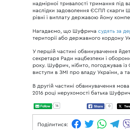
надмірної тривалості тримання під в
наслідки задоволення ЄСПЛ скарги 
рівні і виплату державою йому компе
Нагадаємо, що Шуфрича
судять за д
території або державного кордону Ук
У першій частині обвинувачення йде
секретаря Ради нацбезпеки і оборон
року. Шуфрич, нібито, погоджував із
виступи в ЗМІ про владу України, а т
В другій частині обвинувачення мова
2016 році нерухомості батька Шуфри
16
0
Поділитися: