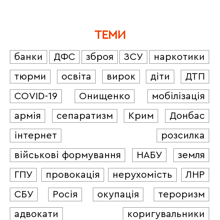
ТЕМИ
банки
ДФС
зброя
ЗСУ
наркотики
тюрми
освіта
вирок
діти
ДТП
COVID-19
Онищенко
мобілізація
армія
сепаратизм
Крим
Донбас
інтернет
розсилка
військові формування
НАБУ
земля
ГПУ
провокація
нерухомість
ЛНР
СБУ
Росія
окупація
тероризм
адвокати
коригувальники