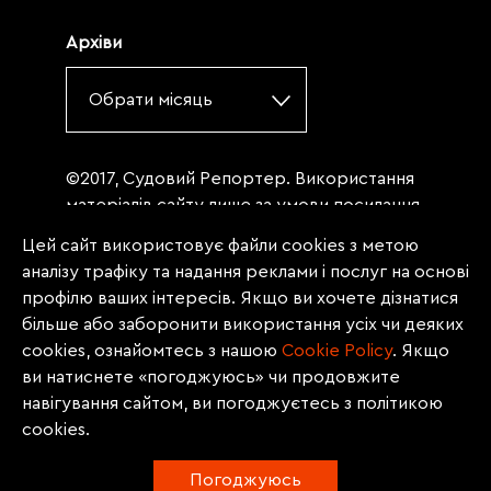
Архіви
Обрати місяць
©2017, Судовий Репортер. Використання
матеріалів сайту лише за умови посилання
(для інтернет-видань - гіперпосилання) на
Цей сайт використовує файли cookies з метою
«Судовий репортер» не нижче третього
аналізу трафіку та надання реклами і послуг на основі
абзацу. Матеріали, щодо яких міститься
профілю ваших інтересів. Якщо ви хочете дізнатися
заборона на повну републікацію
більше або заборонити використання усіх чи деяких
(передрук, копіювання, відтворення або
cookies, ознайомтесь з нашою
Сookie Policy
. Якщо
інше використання), заборонено
ви натиснете «погоджуюсь» чи продовжите
передруковувати без згоди редакції.
навігування сайтом, ви погоджуєтесь з політикою
Матеріали з позначкою PROMOTED, ЗА
cookies.
ПІДТРИМКИ, * публікуються на правах
реклами.
Погоджуюсь