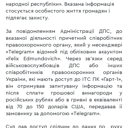
народної республіки». Вказана інформація
стосується особистого життя громадян і
підлягає захисту.
За повідомленням Адміністрації ДПС, до
вказаної діяльності причетний співробітник
правоохоронного органу, який у месенджері
«Telegram» відомий під обліковим акаунтом
«Felix Edmundovich». Через зв’язки серед
військовослужбовців ДПС або інших
співробітників правоохоронних органів
України, які мають доступ до ІТС ПК «Гарт-1»,
він отримував запитувану інформацію та
після сплати грошової винагороди у
російських рублях або в гривні в еквіваленті
від 70 до 150 доларів США, передавав її
замовнику за допомогою «Telegram».
Суд дав доступ слідчим до даних по руху