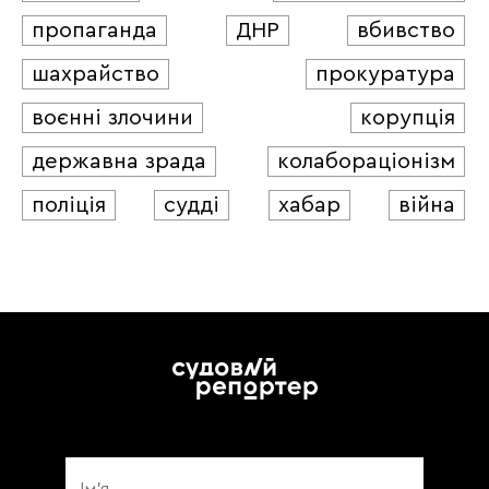
пропаганда
ДНР
вбивство
шахрайство
прокуратура
воєнні злочини
корупція
державна зрада
колабораціонізм
поліція
судді
хабар
війна