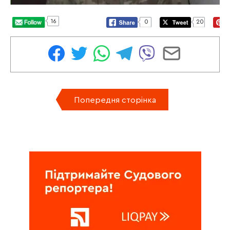
16
0
20
Попередня сторінка