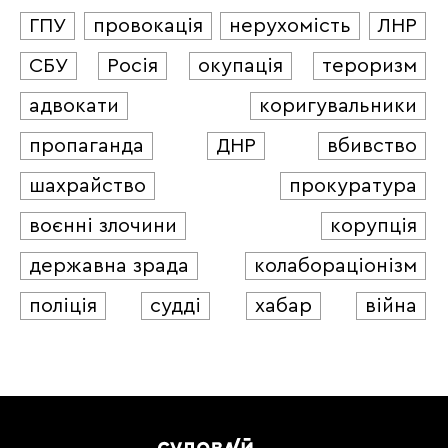
ГПУ
провокація
нерухомість
ЛНР
СБУ
Росія
окупація
тероризм
адвокати
коригувальники
пропаганда
ДНР
вбивство
шахрайство
прокуратура
воєнні злочини
корупція
державна зрада
колабораціонізм
поліція
судді
хабар
війна