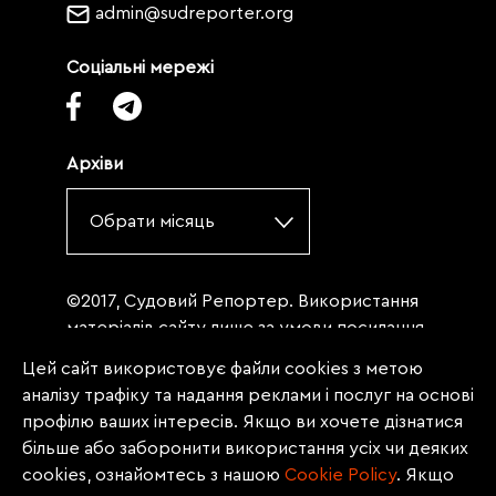
admin@sudreporter.org
Соціальні мережі
Архіви
Обрати місяць
©2017, Судовий Репортер. Використання
матеріалів сайту лише за умови посилання
(для інтернет-видань - гіперпосилання) на
Цей сайт використовує файли cookies з метою
«Судовий репортер» не нижче третього
аналізу трафіку та надання реклами і послуг на основі
абзацу. Матеріали, щодо яких міститься
профілю ваших інтересів. Якщо ви хочете дізнатися
заборона на повну републікацію
більше або заборонити використання усіх чи деяких
(передрук, копіювання, відтворення або
cookies, ознайомтесь з нашою
Сookie Policy
. Якщо
інше використання), заборонено