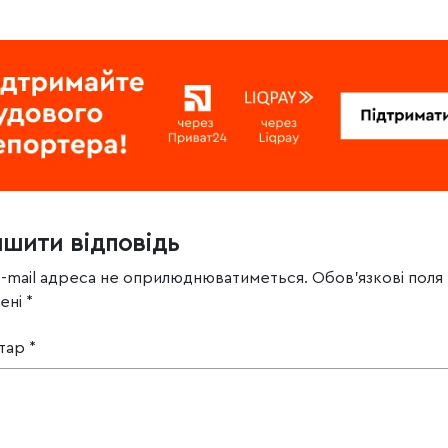
ишити відповідь
e-mail адреса не оприлюднюватиметься.
Обов’язкові поля
чені
*
тар
*