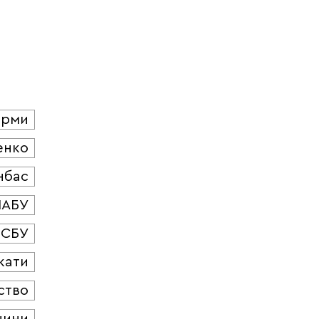
юрми
енко
нбас
НАБУ
СБУ
кати
ство
чини