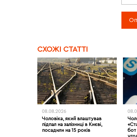
CХОЖІ СТАТТІ
08.08.2026
08.
Чоловіка, який влаштував
Чоло
підпал на залізниці в Києві,
«Ст
посадили на 15 років
бот 
уго