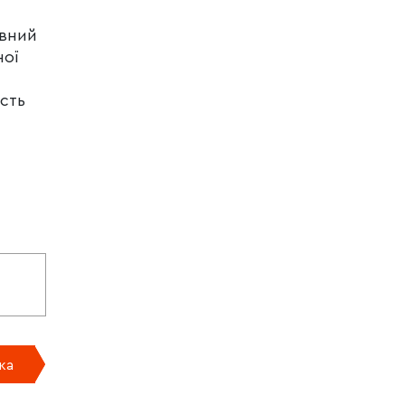
ивний
ної
сть
ка