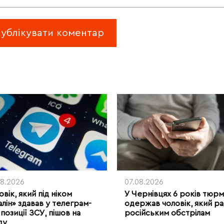
08.2026
07.08.2026
вік, який під ніком
У Чернівцях 6 років тюр
алін» здавав у телеграм-
одержав чоловік, який ра
позиції ЗСУ, пішов на
російським обстрілам
ду