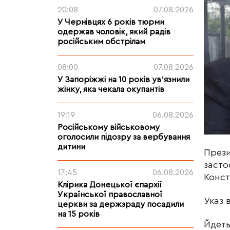
20:08
07.08.2026
У Чернівцях 6 років тюрми
одержав чоловік, який радів
російським обстрілам
08:00
07.08.2026
У Запоріжжі на 10 років увʼязнили
жінку, яка чекала окупантів
19:19
06.08.2026
Російському військовому
оголосили підозру за вербування
дитини
Прези
засто
17:45
06.08.2026
Конст
Клірика Донецької єпархії
Української православної
Указ 
церкви за держзраду посадили
на 15 років
Йдеть