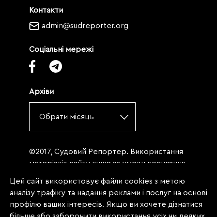
Контакти
admin@sudreporter.org
Соціальні мережі
Архіви
Обрати місяць
©2017, Судовий Репортер. Використання
матеріалів сайту лише за умови посилання
(для інтернет-видань - гіперпосилання) на
Цей сайт використовує файли cookies з метою
«Судовий репортер» не нижче третього
аналізу трафіку та надання реклами і послуг на основі
абзацу. Матеріали, щодо яких міститься
профілю ваших інтересів. Якщо ви хочете дізнатися
заборона на повну републікацію
більше або заборонити використання усіх чи деяких