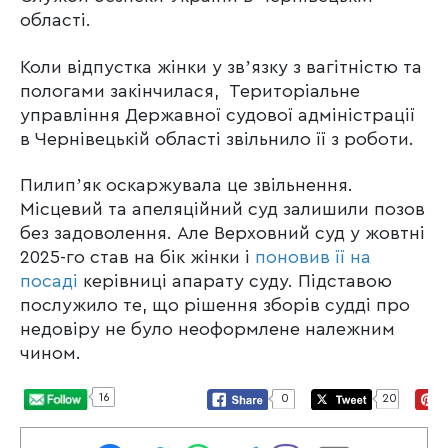
області.
Коли відпустка жінки у звʼязку з вагітністю та
пологами закінчилася, Територіальне
управління Державної судової адміністрації
в Чернівецькій області звільнило її з роботи.
Пилипʼяк оскаржувала це звільнення.
Місцевий та апеляційний суд залишили позов
без задоволення. Але Верховний суд у жовтні
2025-го став на бік жінки і
поновив її на
посаді
керівниці апарату суду. Підставою
послужило те, що рішення зборів судді про
недовіру не було неоформлене належним
чином.
16
0
20