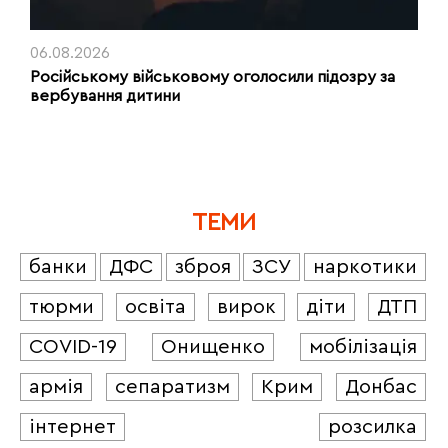
06.08.2026
Російському військовому оголосили підозру за
вербування дитини
ТЕМИ
банки
ДФС
зброя
ЗСУ
наркотики
тюрми
освіта
вирок
діти
ДТП
COVID-19
Онищенко
мобілізація
армія
сепаратизм
Крим
Донбас
інтернет
розсилка