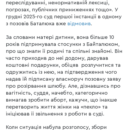
переслідуванні, ненормативній лексиці,
погрозах, публічних приниженнях тощо». У
грудні 2025-го суд першої інстанції в одному
з позовів Баталюка вже
відмовив
.
За словами матері дитини, вона більше 10
років підтримувала стосунки з Байталюком,
про що знали її родичі та спільні знайомі. Він
часто приходив до неї додому, дарував
коштовні подарунки, обіцяв розлучитися та
одружитись із нею, на підтвердження чого
надав їй підписану власноруч позовну заяву
про розірвання шлюбу. Але, дізнавшись про
вагітність, суддя, начебто, категорично
вимагав зробити аборт, кажучи, що інакше
перетворить життя жінки на «пекло» та
ініціював її звільнення з роботи в суді.
Коли ситуація набула розголосу, збори