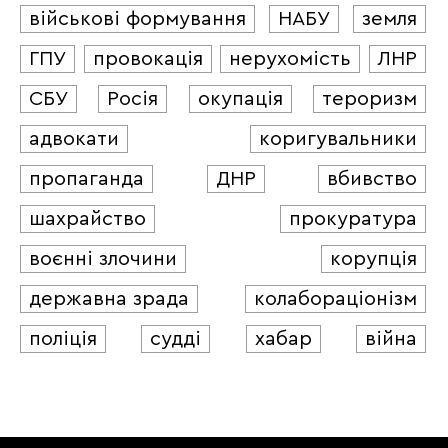
військові формування
НАБУ
земля
ГПУ
провокація
нерухомість
ЛНР
СБУ
Росія
окупація
тероризм
адвокати
коригувальники
пропаганда
ДНР
вбивство
шахрайство
прокуратура
воєнні злочини
корупція
державна зрада
колабораціонізм
поліція
судді
хабар
війна