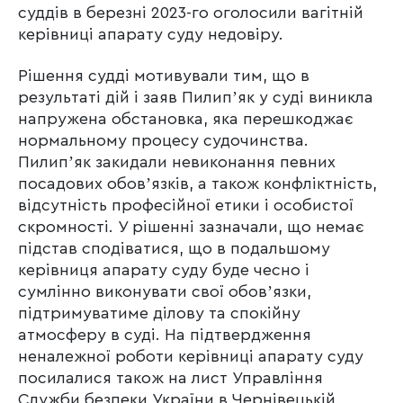
суддів в березні 2023-го оголосили вагітній
керівниці апарату суду недовіру.
Рішення судді мотивували тим, що в
результаті дій і заяв Пилипʼяк у суді виникла
напружена обстановка, яка перешкоджає
нормальному процесу судочинства.
Пилипʼяк закидали невиконання певних
посадових обовʼязків, а також конфліктність,
відсутність професійної етики і особистої
скромності. У рішенні зазначали, що немає
підстав сподіватися, що в подальшому
керівниця апарату суду буде чесно і
сумлінно виконувати свої обовʼязки,
підтримуватиме ділову та спокійну
атмосферу в суді. На підтвердження
неналежної роботи керівниці апарату суду
посилалися також на лист Управління
Служби безпеки України в Чернівецькій