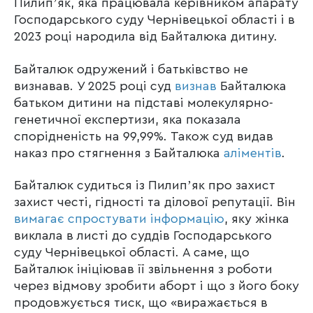
Пилипʼяк, яка працювала керівником апарату
Господарського суду Чернівецької області і в
2023 році народила від Байталюка дитину.
Байталюк одружений і батьківство не
визнавав. У 2025 році суд
визнав
Байталюка
батьком дитини на підставі молекулярно-
генетичної експертизи, яка показала
спорідненість на 99,99%. Також суд видав
наказ про стягнення з Байталюка
аліментів
.
Байталюк судиться із Пилипʼяк про захист
захист честі, гідності та ділової репутації. Він
вимагає спростувати інформацію
, яку жінка
виклала в листі до суддів Господарського
суду Чернівецької області. А саме, що
Байталюк ініціював її звільнення з роботи
через відмову зробити аборт і що з його боку
продовжується тиск, що «виражається в