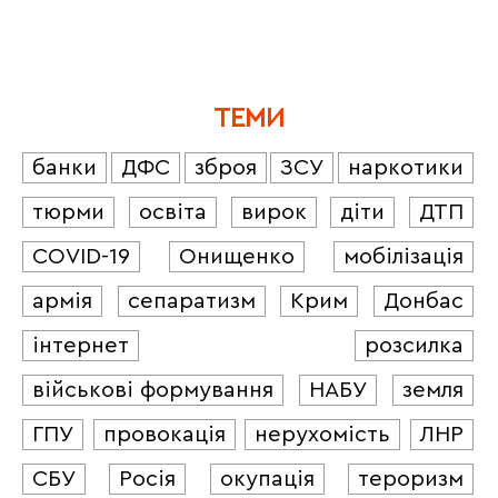
ТЕМИ
банки
ДФС
зброя
ЗСУ
наркотики
тюрми
освіта
вирок
діти
ДТП
COVID-19
Онищенко
мобілізація
армія
сепаратизм
Крим
Донбас
інтернет
розсилка
військові формування
НАБУ
земля
ГПУ
провокація
нерухомість
ЛНР
СБУ
Росія
окупація
тероризм