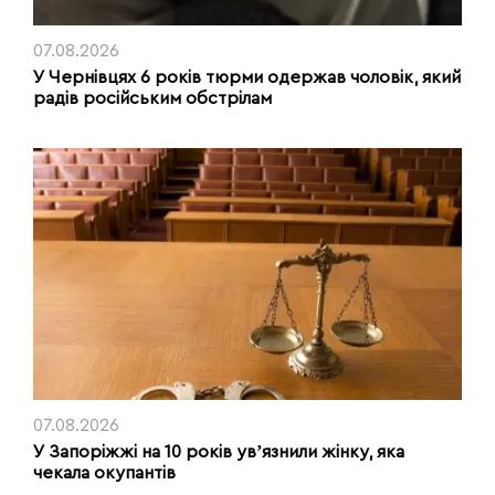
07.08.2026
У Чернівцях 6 років тюрми одержав чоловік, який
радів російським обстрілам
07.08.2026
У Запоріжжі на 10 років увʼязнили жінку, яка
чекала окупантів