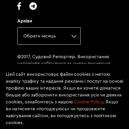
Архіви
Обрати місяць
©2017, Судовий Репортер. Використання
матеріалів сайту лише за умови посилання
(для інтернет-видань - гіперпосилання) на
Цей сайт використовує файли cookies з метою
«Судовий репортер» не нижче третього
аналізу трафіку та надання реклами і послуг на основі
абзацу. Матеріали, щодо яких міститься
профілю ваших інтересів. Якщо ви хочете дізнатися
заборона на повну републікацію
більше або заборонити використання усіх чи деяких
(передрук, копіювання, відтворення або
cookies, ознайомтесь з нашою
Сookie Policy
. Якщо
інше використання), заборонено
ви натиснете «погоджуюсь» чи продовжите
передруковувати без згоди редакції.
навігування сайтом, ви погоджуєтесь з політикою
Матеріали з позначкою PROMOTED, ЗА
cookies.
ПІДТРИМКИ, * публікуються на правах