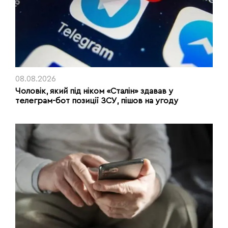
08.08.2026
Чоловік, який під ніком «Сталін» здавав у
телеграм-бот позиції ЗСУ, пішов на угоду