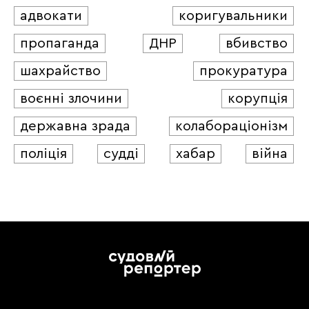
адвокати
коригувальники
пропаганда
ДНР
вбивство
шахрайство
прокуратура
воєнні злочини
корупція
державна зрада
колабораціонізм
поліція
судді
хабар
війна