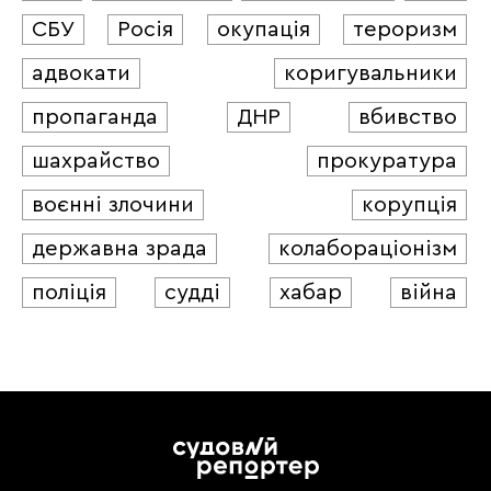
СБУ
Росія
окупація
тероризм
адвокати
коригувальники
пропаганда
ДНР
вбивство
шахрайство
прокуратура
воєнні злочини
корупція
державна зрада
колабораціонізм
поліція
судді
хабар
війна