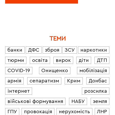
ТЕМИ
банки
ДФС
зброя
ЗСУ
наркотики
тюрми
освіта
вирок
діти
ДТП
COVID-19
Онищенко
мобілізація
армія
сепаратизм
Крим
Донбас
інтернет
розсилка
військові формування
НАБУ
земля
ГПУ
провокація
нерухомість
ЛНР