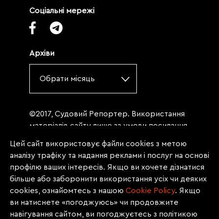
Соціальні мережі
Архіви
Обрати місяць
©2017, Судовий Репортер. Використання
матеріалів сайту лише за умови посилання
(для інтернет-видань - гіперпосилання) на
Цей сайт використовує файли cookies з метою
«Судовий репортер» не нижче третього
аналізу трафіку та надання реклами і послуг на основі
абзацу. Матеріали, щодо яких міститься
профілю ваших інтересів. Якщо ви хочете дізнатися
заборона на повну републікацію
більше або заборонити використання усіх чи деяких
(передрук, копіювання, відтворення або
cookies, ознайомтесь з нашою
Сookie Policy
. Якщо
інше використання), заборонено
ви натиснете «погоджуюсь» чи продовжите
передруковувати без згоди редакції.
навігування сайтом, ви погоджуєтесь з політикою