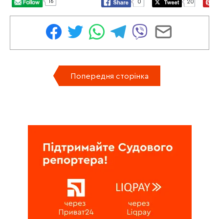
16
0
20
Попередня сторінка