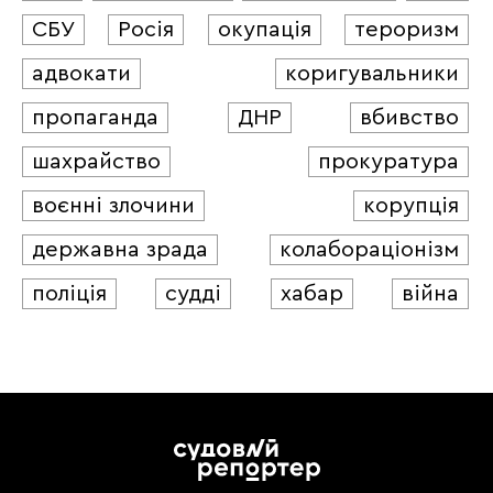
СБУ
Росія
окупація
тероризм
адвокати
коригувальники
пропаганда
ДНР
вбивство
шахрайство
прокуратура
воєнні злочини
корупція
державна зрада
колабораціонізм
поліція
судді
хабар
війна