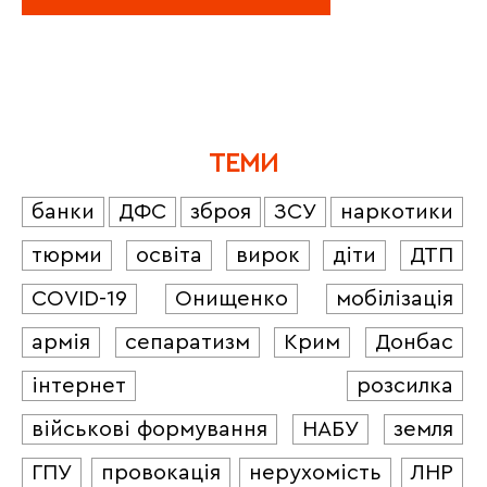
ТЕМИ
банки
ДФС
зброя
ЗСУ
наркотики
тюрми
освіта
вирок
діти
ДТП
COVID-19
Онищенко
мобілізація
армія
сепаратизм
Крим
Донбас
інтернет
розсилка
військові формування
НАБУ
земля
ГПУ
провокація
нерухомість
ЛНР