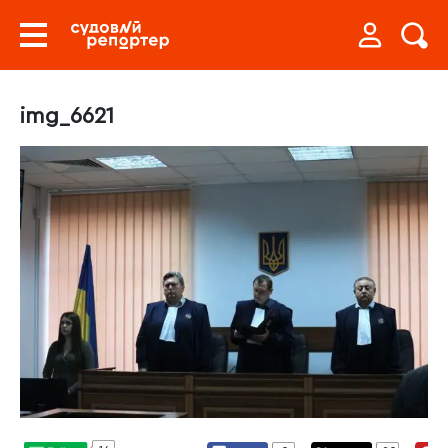
img_6621