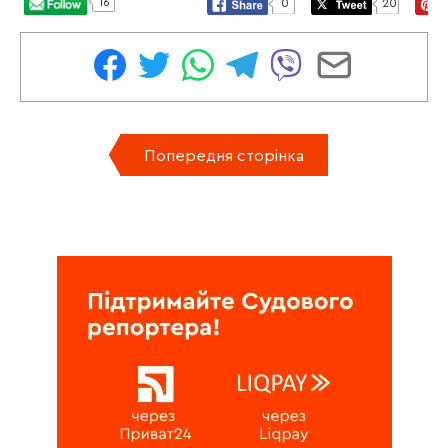
16
0
20
Попередня сторінка