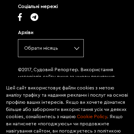
Соціальні мережі
Архіви
Обрати місяць
©2017, Судовий Репортер. Використання
матеріалів сайту лише за умови посилання
(для інтернет-видань - гіперпосилання) на
Цей сайт використовує файли cookies з метою
«Судовий репортер» не нижче третього
аналізу трафіку та надання реклами і послуг на основі
абзацу. Матеріали, щодо яких міститься
профілю ваших інтересів. Якщо ви хочете дізнатися
заборона на повну републікацію
більше або заборонити використання усіх чи деяких
(передрук, копіювання, відтворення або
cookies, ознайомтесь з нашою
Сookie Policy
. Якщо
інше використання), заборонено
ви натиснете «погоджуюсь» чи продовжите
передруковувати без згоди редакції.
навігування сайтом, ви погоджуєтесь з політикою