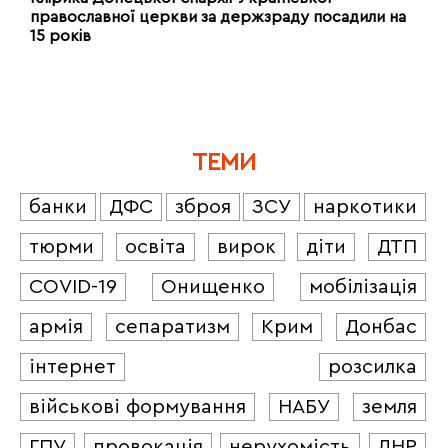
православної церкви за держзраду посадили на
15 років
ТЕМИ
банки
ДФС
зброя
ЗСУ
наркотики
тюрми
освіта
вирок
діти
ДТП
COVID-19
Онищенко
мобілізація
армія
сепаратизм
Крим
Донбас
інтернет
розсилка
військові формування
НАБУ
земля
ГПУ
провокація
нерухомість
ЛНР