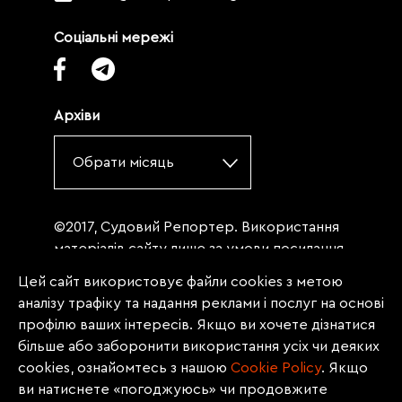
Соціальні мережі
Архіви
Обрати місяць
©2017, Судовий Репортер. Використання
матеріалів сайту лише за умови посилання
(для інтернет-видань - гіперпосилання) на
Цей сайт використовує файли cookies з метою
«Судовий репортер» не нижче третього
аналізу трафіку та надання реклами і послуг на основі
абзацу. Матеріали, щодо яких міститься
профілю ваших інтересів. Якщо ви хочете дізнатися
заборона на повну републікацію
більше або заборонити використання усіх чи деяких
(передрук, копіювання, відтворення або
cookies, ознайомтесь з нашою
Сookie Policy
. Якщо
інше використання), заборонено
ви натиснете «погоджуюсь» чи продовжите
передруковувати без згоди редакції.