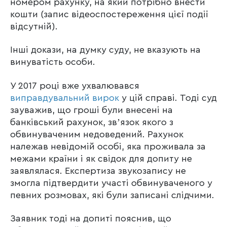
номером рахунку, на який потрібно внести
кошти (запис відеоспостереження цієї події
відсутній).
Інші докази, на думку суду, не вказують на
винуватість особи.
У 2017 році вже ухвалювався
виправдувальний вирок
у цій справі. Тоді суд
зауважив, що гроші були внесені на
банківський рахунок, звʼязок якого з
обвинуваченим недоведений. Рахунок
належав невідомій особі, яка проживала за
межами країни і як свідок для допиту не
заявлялася. Експертиза звукозапису не
змогла підтвердити участі обвинуваченого у
певних розмовах, які були записані слідчими.
Заявник тоді на допиті пояснив, що