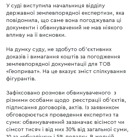
У суді виступила начальниця відділу
державної землевпорядної експертизи, яка
повідомила, що саме вона погоджувала ці
документи і обвинувачений не мав ніякого
впливу на її висновки.
На думку суду, не здобуто обʼєктивних
доказів і вимагання коштів за погодження
землевпорядної документації для ТОВ
«Геоприват». На це вказує зміст спілкування
фігурантів.
Зафіксовано розмови обвинуваченого з
різними особами щодо реєстрації обʼєктів,
підписання договорів, актів. Із заявником
обговорюється проведення експертиз та
суми: обвинувачений зазаначає вісімсот чи
сімсот тисяч і від них 30% від загальної суми,
10 за «обналічку» і 5% податку. В жодній