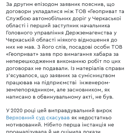
За другим епізодом заявник пояснив, що
договори укладалися між ТОВ «Геоприват та
Службою автомобільних доріг у Черкаської
області і перший заступник начальника
Головного управління Держземагенства у
Черкаській області ніякого відношення до
них не мав. З його слів, посадові особи ТОВ
«Геоприват» заяв про вимагання хабара за
неперешкодження виконанню робіт по цих
договорах не подавали. Із матеріалів справи
зʼясувалося, що заявник за сумісництвом
працював на підприємстві інженером-
землепорядником, але засновником, як
написано в обвинувальному акті, не був.
У 2020 році цей виправдувальний вирок
Верховний суд скасував
як недостатньо
мотивований. Нібито перша інстанція не
проаналізувала й не оцінила докази,