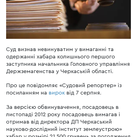
Суд визнав невинуватим у вимаганні та
одержанні хабара колишнього першого
заступника начальника Головного управління
Держземагенства у Черкаській області.
Про це повідомляє «Судовий репортер» із
посиланням на
вирок
від 7 серпня.
За версією обвинувачення, посадовець в
листопаді 2012 року посадовець вимагав і
отримав від директора ДП Черкаський
науково-дослідний інститут землеустрою»
хабар у розмірі 21 500 гривень за погодження