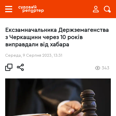
Ексзамначальника Держземагенства
з Черкащини через 10 років
виправдали від хабара
Середа, 9 Серпня 2023, 13:31
343