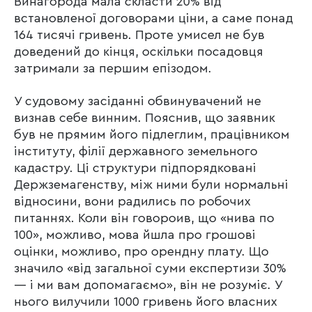
Винагорода мала скласти 20% від
встановленої договорами ціни, а саме понад
164 тисячі гривень. Проте умисел не був
доведений до кінця, оскільки посадовця
затримали за першим епізодом.
У судовому засіданні обвинувачений не
визнав себе винним. Пояснив, що заявник
був не прямим його підлеглим, працівником
інституту, філії державного земельного
кадастру. Ці структури підпорядковані
Держземагенству, між ними були нормальні
відносини, вони радились по робочих
питаннях. Коли він говороив, що «нива по
100», можливо, мова йшла про грошові
оцінки, можливо, про орендну плату. Що
значило «від загальної суми експертизи 30%
— і ми вам допомагаємо», він не розуміє. У
нього вилучили 1000 гривень його власних