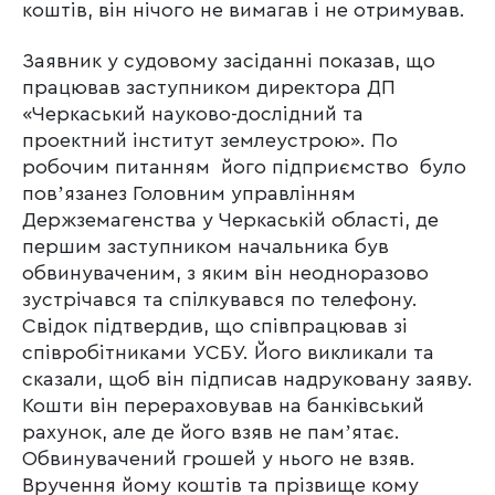
коштів, він нічого не вимагав і не отримував.
Заявник у судовому засіданні показав, що
працював заступником директора ДП
«Черкаський науково-дослідний та
проектний інститут землеустрою». По
робочим питанням його підприємство було
повʼязанез Головним управлінням
Держземагенства у Черкаській області, де
першим заступником начальника був
обвинуваченим, з яким він неодноразово
зустрічався та спілкувався по телефону.
Свідок підтвердив, що співпрацював зі
співробітниками УСБУ. Його викликали та
сказали, щоб він підписав надруковану заяву.
Кошти він перераховував на банківський
рахунок, але де його взяв не памʼятає.
Обвинувачений грошей у нього не взяв.
Вручення йому коштів та прізвище кому