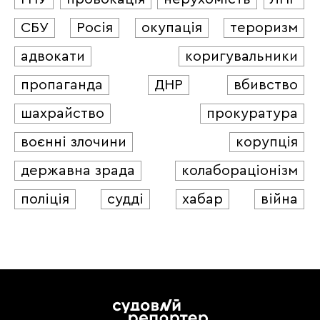
СБУ
Росія
окупація
тероризм
адвокати
коригувальники
пропаганда
ДНР
вбивство
шахрайство
прокуратура
воєнні злочини
корупція
державна зрада
колабораціонізм
поліція
судді
хабар
війна