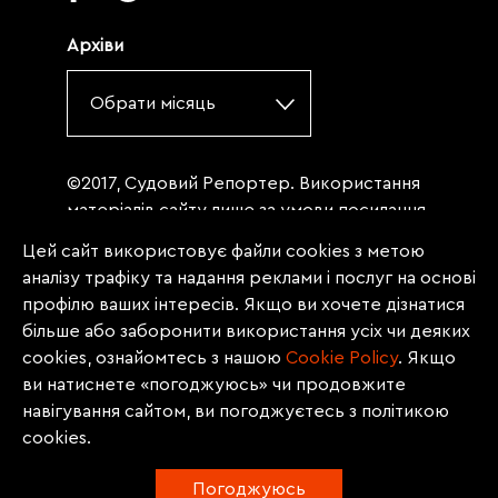
Архіви
Обрати місяць
©2017, Судовий Репортер. Використання
матеріалів сайту лише за умови посилання
(для інтернет-видань - гіперпосилання) на
Цей сайт використовує файли cookies з метою
«Судовий репортер» не нижче третього
аналізу трафіку та надання реклами і послуг на основі
абзацу. Матеріали, щодо яких міститься
профілю ваших інтересів. Якщо ви хочете дізнатися
заборона на повну републікацію
більше або заборонити використання усіх чи деяких
(передрук, копіювання, відтворення або
cookies, ознайомтесь з нашою
Сookie Policy
. Якщо
інше використання), заборонено
ви натиснете «погоджуюсь» чи продовжите
передруковувати без згоди редакції.
навігування сайтом, ви погоджуєтесь з політикою
Матеріали з позначкою PROMOTED, ЗА
cookies.
ПІДТРИМКИ, * публікуються на правах
реклами.
Погоджуюсь