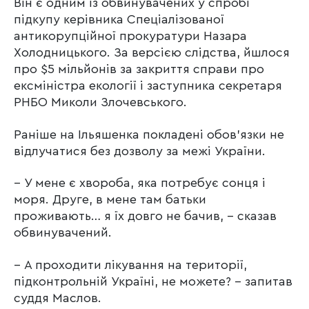
Він є одним із обвинувачених у спробі
підкупу керівника Спеціалізованої
антикорупційної прокуратури Назара
Холодницького. За версією слідства, йшлося
про $5 мільйонів за закриття справи про
ексміністра екології і заступника секретаря
РНБО Миколи Злочевського.
Раніше на Ільяшенка покладені обов’язки не
відлучатися без дозволу за межі України.
– У мене є хвороба, яка потребує сонця і
моря. Друге, в мене там батьки
проживають… я їх довго не бачив, – сказав
обвинувачений.
– А проходити лікування на території,
підконтрольній Україні, не можете? – запитав
суддя Маслов.