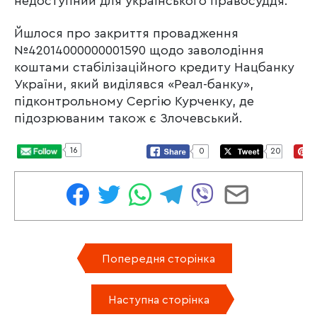
недоступний для українського правосуддя.
Йшлося про закриття провадження
№42014000000001590 щодо заволодіння
коштами стабілізаційного кредиту Нацбанку
України, який виділявся «Реал-банку»,
підконтрольному Сергію Курченку, де
підозрюваним також є Злочевський.
16
0
20
Попередня сторінка
Наступна сторінка