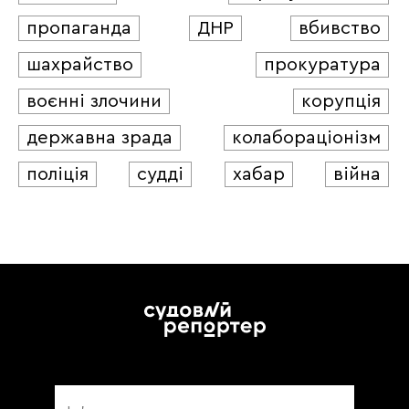
пропаганда
ДНР
вбивство
шахрайство
прокуратура
воєнні злочини
корупція
державна зрада
колабораціонізм
поліція
судді
хабар
війна