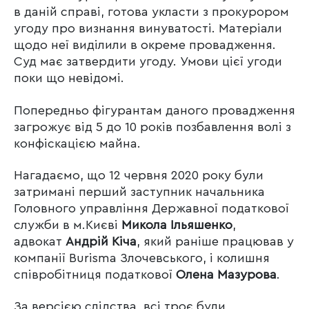
в даній справі, готова укласти з прокурором
угоду про визнання винуватості. Матеріали
щодо неї виділили в окреме провадження.
Суд має затвердити угоду. Умови цієї угоди
поки що невідомі.
Попередньо фігурантам даного провадження
загрожує від 5 до 10 років позбавлення волі з
конфіскацією майна.
Нагадаємо, що 12 червня 2020 року були
затримані перший заступник начальника
Головного управління Державної податкової
служби в м.Києві
Микола Ільяшенко
,
адвокат
Андрій Кіча
, який раніше працював у
компанії Burisma Злочевського, і колишня
співробітниця податкової
Олена Мазурова
.
За версією слідства, всі троє були