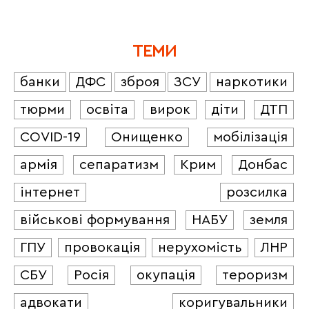
ТЕМИ
банки
ДФС
зброя
ЗСУ
наркотики
тюрми
освіта
вирок
діти
ДТП
COVID-19
Онищенко
мобілізація
армія
сепаратизм
Крим
Донбас
інтернет
розсилка
військові формування
НАБУ
земля
ГПУ
провокація
нерухомість
ЛНР
СБУ
Росія
окупація
тероризм
адвокати
коригувальники